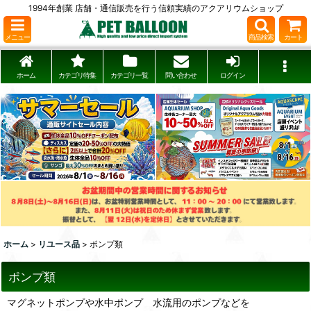
1994年創業 店舗・通信販売を行う信頼実績のアクアリウムショップ
メニュー
商品検索
カート
ホーム
カテゴリ特集
カテゴリ一覧
問い合わせ
ログイン
ホーム
>
リユース品
>
ポンプ類
ポンプ類
マグネットポンプや水中ポンプ 水流用のポンプなどを