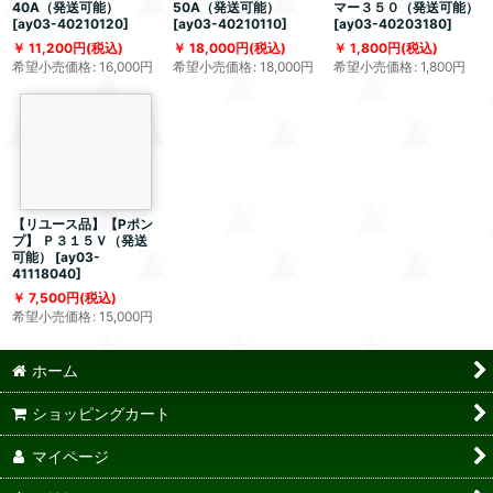
40A（発送可能）
50A（発送可能）
マー３５０（発送可能）
[
ay03-40210120
]
[
ay03-40210110
]
[
ay03-40203180
]
11,200
円
(税込)
18,000
円
(税込)
1,800
円
(税込)
希望小売価格
:
16,000
円
希望小売価格
:
18,000
円
希望小売価格
:
1,800
円
【リユース品】【Pポン
プ】 Ｐ３１５Ｖ（発送
可能）
[
ay03-
41118040
]
7,500
円
(税込)
希望小売価格
:
15,000
円
ホーム
ショッピングカート
マイページ