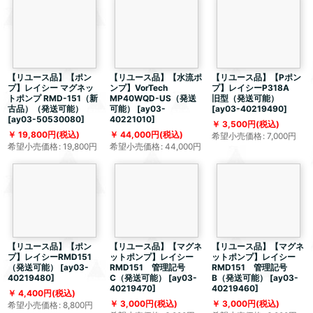
【リユース品】【ポン
【リユース品】【水流ポ
【リユース品】【Pポン
プ】レイシー マグネッ
ンプ】VorTech
プ】レイシーP318A
トポンプ RMD-151（新
MP40WQD-US（発送
旧型（発送可能）
古品）（発送可能）
可能）
[
ay03-
[
ay03-40219490
]
[
ay03-50530080
]
40221010
]
3,500
円
(税込)
19,800
円
(税込)
44,000
円
(税込)
希望小売価格
:
7,000
円
希望小売価格
:
19,800
円
希望小売価格
:
44,000
円
【リユース品】【ポン
【リユース品】【マグネ
【リユース品】【マグネ
プ】レイシーRMD151
ットポンプ】レイシー
ットポンプ】レイシー
（発送可能）
[
ay03-
RMD151 管理記号
RMD151 管理記号
40219480
]
C（発送可能）
[
ay03-
B（発送可能）
[
ay03-
40219470
]
40219460
]
4,400
円
(税込)
3,000
円
(税込)
3,000
円
(税込)
希望小売価格
:
8,800
円