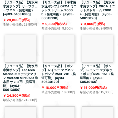
【リユース品】【海水用
【リユース品】【海水用
【リユース品】【海水用
水流ポンプ】リーフウェ
水流ポンプ】ORCA ミニ
水流ポンプ】ORCA ミニ
ーブ２５（発送可能）
ットストリーム 2000
ットストリーム 2000
[
ay03-51031080
]
b（発送可能）
[
ay03-
a（発送可能）
[
ay03-
50613130
]
50613120
]
29,800
円
(税込)
9,800
円
(税込)
9,800
円
(税込)
希望小売価格
:
29,800
円
希望小売価格
:
9,800
円
希望小売価格
:
9,800
円
【リユース品】【海水用
【リユース品】【ポン
【リユース品】【ポン
水流ポンプ】EcoTech
プ】レイシー マグネッ
プ】レイシー マグネッ
Marine エコテックマリ
トポンプ RMD-201（発
トポンプ RMD-151（発
ン Vortech MP10 QD 海
送可能）
[
ay03-
送可能）
[
ay03-
水用 サンゴ用（発送可
50530120
]
50530160
]
能）
[
ay03-
18,000
円
(税込)
15,000
円
(税込)
50613050
]
希望小売価格
:
18,000
円
希望小売価格
:
15,000
円
24,800
円
(税込)
希望小売価格
:
24,800
円