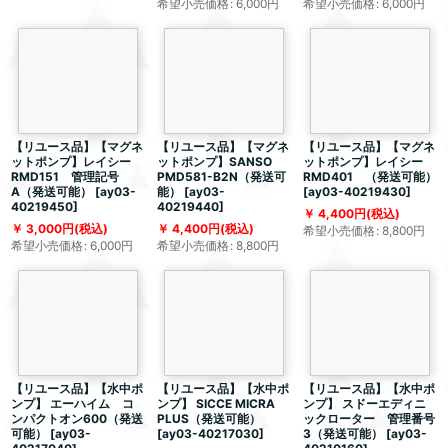
希望小売価格
:
6,000
円
希望小売価格
:
6,000
円
【リユース品】【マグネ
【リユース品】【マグネ
【リユース品】【マグネ
ットポンプ】レイシー
ットポンプ】SANSO
ットポンプ】レイシー
RMD151 管理記号
PMD581-B2N（発送可
RMD401 （発送可能）
A（発送可能）
[
ay03-
能）
[
ay03-
[
ay03-40219430
]
40219450
]
40219440
]
4,400
円
(税込)
3,000
円
(税込)
4,400
円
(税込)
希望小売価格
:
8,800
円
希望小売価格
:
6,000
円
希望小売価格
:
8,800
円
【リユース品】【水中ポ
【リユース品】【水中ポ
【リユース品】【水中ポ
ンプ】 エーハイム コ
ンプ】 SICCE MICRA
ンプ】 スドーエディニ
ンパクトオン600（発送
PLUS（発送可能）
ックローター 管理番号
可能）
[
ay03-
[
ay03-40217030
]
3（発送可能）
[
ay03-