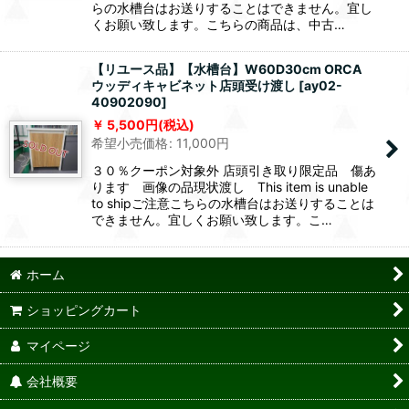
らの水槽台はお送りすることはできません。宜し
くお願い致します。こちらの商品は、中古…
【リユース品】【水槽台】W60D30cm ORCA
ウッディキャビネット店頭受け渡し
[
ay02-
40902090
]
5,500
円
(税込)
希望小売価格
:
11,000
円
３０％クーポン対象外 店頭引き取り限定品 傷あ
ります 画像の品現状渡し This item is unable
to shipご注意こちらの水槽台はお送りすることは
できません。宜しくお願い致します。こ…
ホーム
ショッピングカート
マイページ
会社概要