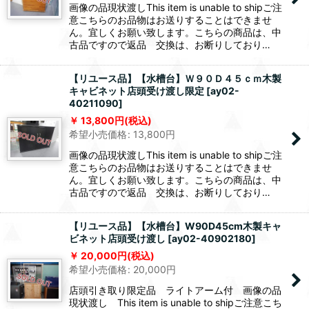
画像の品現状渡しThis item is unable to shipご注
意こちらのお品物はお送りすることはできませ
ん。宜しくお願い致します。こちらの商品は、中
古品ですので返品 交換は、お断りしており…
【リユース品】【水槽台】Ｗ９０Ｄ４５ｃｍ木製
キャビネット店頭受け渡し限定
[
ay02-
40211090
]
13,800
円
(税込)
希望小売価格
:
13,800
円
画像の品現状渡しThis item is unable to shipご注
意こちらのお品物はお送りすることはできませ
ん。宜しくお願い致します。こちらの商品は、中
古品ですので返品 交換は、お断りしており…
【リユース品】【水槽台】W90D45cm木製キャ
ビネット店頭受け渡し
[
ay02-40902180
]
20,000
円
(税込)
希望小売価格
:
20,000
円
店頭引き取り限定品 ライトアーム付 画像の品
現状渡し This item is unable to shipご注意こち