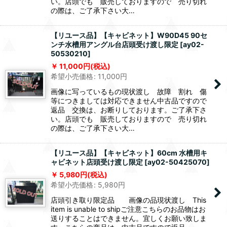
い。店頭でも 販売しておりますので 売り切れ
の際は、ご了承下さい大…
【リユース品】【キャビネット】W90D45 90セ
ンチ水槽用アングル台店頭受け渡し限定
[
ay02-
50530210
]
11,000
円
(税込)
希望小売価格
:
11,000
円
画像に写っているもの現状渡し 故障 割れ 傷
等につきましては対応できません中古品ですので
返品 交換は、お断りしております。ご了承下さ
い。店頭でも 販売しておりますので 売り切れ
の際は、ご了承下さい大…
【リユース品】【キャビネット】60cm 水槽用キ
ャビネット店頭受け渡し限定
[
ay02-50425070
]
5,980
円
(税込)
希望小売価格
:
5,980
円
店頭引き取り限定品 画像の品現状渡し This
item is unable to shipご注意こちらのお品物はお
送りすることはできません。宜しくお願い致しま