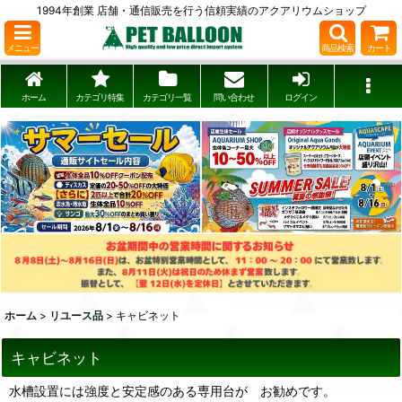
1994年創業 店舗・通信販売を行う信頼実績のアクアリウムショップ
メニュー
商品検索
カート
ホーム
カテゴリ特集
カテゴリ一覧
問い合わせ
ログイン
ホーム
>
リユース品
>
キャビネット
キャビネット
水槽設置には強度と安定感のある専用台が お勧めです。