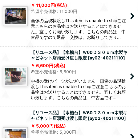
11,000
円
(税込)
希望小売価格
:
11,000
円
画像の品現状渡しThis item is unable to shipご注
意こちらのお品物はお送りすることはできませ
ん。宜しくお願い致します。こちらの商品は、中
古品ですので返品 交換は、お断りしており…
【リユース品】【水槽台】Ｗ60Ｄ３０ｃｍ木製キ
ャビネット店頭受け渡し限定
[
ay02-40211110
]
6,600
円
(税込)
希望小売価格
:
6,600
円
中板の受けパーツがございません 画像の品現状
渡しThis item is unable to shipご注意こちらのお
品物はお送りすることはできません。宜しくお願
い致します。こちらの商品は、中古品です…
【リユース品】【水槽台】Ｗ60Ｄ３０ｃｍ木製キ
ャビネット店頭受け渡し限定
[
ay02-40211100
]
5,000
円
(税込)
希望小売価格
:
5,000
円