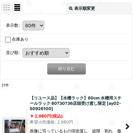
表示順変更
表示数
:
在庫あり
並び順
:
絞り込む
21
件
【リユース品】【水槽ラック】60cm 水槽用スチ
ールラック 60?30?36店頭受け渡し限定
[
ay02-
50926100
]
2,980
円
(税込)
希望小売価格
:
2,980
円
画像に写っているもの現状渡し 故障 割れ 傷