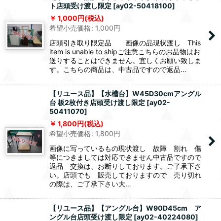
ト店頭受け渡し限定
[
ay02-50418100
]
1,000
円
(税込)
希望小売価格
:
1,000
円
店頭引き取り限定品 画像の品現状渡し This
item is unable to shipご注意こちらのお品物はお
送りすることはできません。宜しくお願い致しま
す。こちらの商品は、中古品ですので返品…
【リユース品】【水槽台】W45D30cmアングル
台 板2枚付き店頭受け渡し限定
[
ay02-
50411070
]
1,800
円
(税込)
希望小売価格
:
1,800
円
画像に写っているもの現状渡し 故障 割れ 傷
等につきましては対応できません中古品ですので
返品 交換は、お断りしております。ご了承下さ
い。店頭でも 販売しておりますので 売り切れ
の際は、ご了承下さい大…
【リユース品】【アングル台】W90D45cm ア
ングル台店頭受け渡し限定
[
ay02-40224080
]