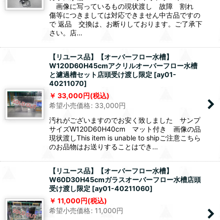
画像に写っているもの現状渡し 故障 割れ
傷等につきましては対応できません中古品ですの
で 返品 交換は、お断りしております。ご了承下
さい。店…
【リユース品】【オーバーフロー水槽】
W120D60H45cmアクリルオーバーフロー水槽
と濾過槽セット店頭受け渡し限定
[
ay01-
40211070
]
33,000
円
(税込)
希望小売価格
:
33,000
円
汚れがございますのでお安く致しました サンプ
サイズW120D60H40cm マット付き 画像の品
現状渡しThis item is unable to shipご注意こちら
のお品物はお送りすることはでき…
【リユース品】【オーバーフロー水槽】
W60D30H45cmガラスオーバーフロー水槽店頭
受け渡し限定
[
ay01-40211060
]
11,000
円
(税込)
希望小売価格
:
11,000
円