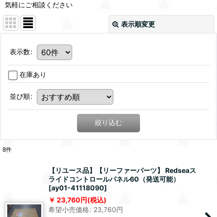
気軽にご相談ください
表示順変更
表示数
:
在庫あり
並び順
:
絞り込む
8
件
【リユース品】【リーファーパーツ】 Redseaス
ライドコントロールパネル60（発送可能）
[
ay01-41118090
]
23,760
円
(税込)
希望小売価格
:
23,760
円