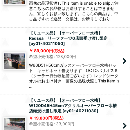
画像の品現状渡しThis item is unable to shipご注
意こちらのお品物はお送りすることはできませ
ん。宜しくお願い致します。こちらの商品は、中
古品ですので返品 交換は、お断りしており…
【リユース品】【オーバーフロー水槽】
Redsea リーファー170店頭受け渡し限定
[
ay01-40211050
]
89,000
円
(税込)
希望小売価格
:
128,000
円
W60D51H50cmガラスオーバーフロー水槽セッ
ト キャビネット傷あります OCTOバリオス６
（クーラー行分岐配管ございます）レッドシータ
オルのおまけ付き 画像の品現状渡しThis item is
…
【リユース品】【オーバーフロー水槽】
W120D45H45cmアクリルオーバーフロー水槽
店頭受け渡し限定
[
ay01-40211030
]
19,800
円
(税込)
希望小売価格
:
33,000
円