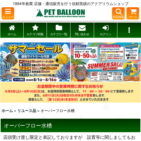
1994年創業 店舗・通信販売を行う信頼実績のアクアリウムショップ
メニュー
商品検索
カート
ホーム
カテゴリ特集
カテゴリ一覧
問い合わせ
ログイン
ホーム
>
リユース品
>
オーバーフロー水槽
オーバーフロー水槽
店頭受け渡し限定と表記しておりますが 設置等に関しましてもお