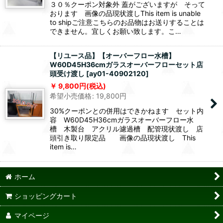
３０％クーポン対象外 蓋がございますが そって
おります 画像の品現状渡しThis item is unable
to shipご注意こちらのお品物はお送りすることは
できません。宜しくお願い致します。こ…
【リユース品】【オーバーフロー水槽】
W60D45H36cmガラスオーバーフローセット店
頭受け渡し
[
ay01-40902120
]
9,800
円
(税込)
希望小売価格
:
19,800
円
30%クーポンとの併用はできかねます セット内
容 W60D45H36cmガラスオーバーフロー水
槽 木製台 アクリル濾過槽 配管現状渡し 店
頭引き取り限定品 画像の品現状渡し This
item is…
ホーム
ショッピングカート
マイページ