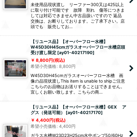
未使用品現状渡し リーファー300又は425以上
に取り付け可能です 故障 割れ 傷等につきま
しては対応できません中古品扱いですので 返品
交換は、お断りしております。ご了承下さい。店
頭でも 販売してお…
【リユース品】【オーバーフロー水槽】
W45D30H45cmガラスオーバーフロー水槽店頭
受け渡し限定
[
ay01-40217190
]
8,800
円
(税込)
希望小売価格
:
8,800
円
W45D30H45cmガラスオーバーフロー水槽 画
像の品現状渡しThis item is unable to shipご注意
こちらのお品物はお送りすることはできません。
宜しくお願い致します。こちらの商…
【リユース品】【オーバーフロー水槽】GEX ア
グス（発送可能）
[
ay01-40217170
]
4,400
円
(税込)
希望小売価格
:
4,400
円
ガラス水槽W23D23H25cm水中ポンプ50/60Hz