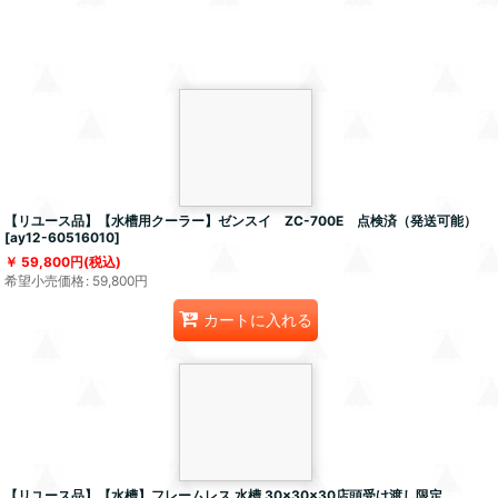
【リユース品】【水槽用クーラー】ゼンスイ ZC-700E 点検済（発送可能）
[
ay12-60516010
]
59,800
円
(税込)
希望小売価格
:
59,800
円
カートに入れる
【リユース品】【水槽】フレームレス 水槽 30×30×30店頭受け渡し限定