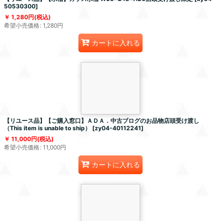
50530300
]
1,280
円
(税込)
希望小売価格
:
1,280
円
カートに入れる
【リユース品】【ご購入窓口】ＡＤＡ．中古ブログのお品物店頭受け渡し
（This item is unable to ship）
[
zy04-40112241
]
11,000
円
(税込)
希望小売価格
:
11,000
円
カートに入れる