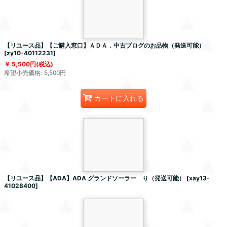
【リユース品】【ご購入窓口】ＡＤＡ．中古ブログのお品物（発送可能）
[
zy10-40112231
]
5,500
円
(税込)
希望小売価格
:
5,500
円
カートに入れる
【リユース品】【ADA】ADA グランドソーラー り（発送可能）
[
xay13-
41028400
]