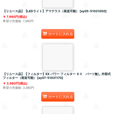
【リユース品】【LEDライト】アマテラス（発送可能）
[
ay05-51031050
]
7,980
円
(税込)
希望小売価格
:
7,980
円
カートに入れる
【リユース品】【フィルター】EX パワー フィルター ６０ パーツ無し 外部式
フィルター（発送可能）
[
ay07-51031170
]
3,980
円
(税込)
希望小売価格
:
3,980
円
カートに入れる