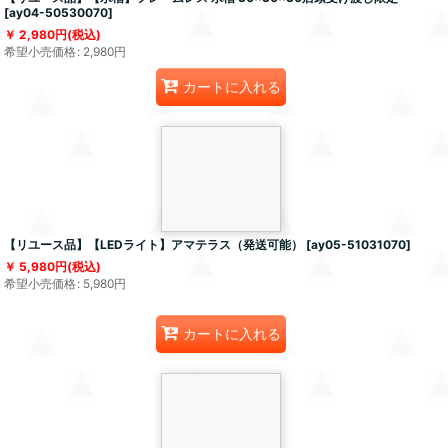
[
ay04-50530070
]
2,980
円
(税込)
希望小売価格
:
2,980
円
カートに入れる
【リユース品】【LEDライト】アマテラス（発送可能）
[
ay05-51031070
]
5,980
円
(税込)
希望小売価格
:
5,980
円
カートに入れる