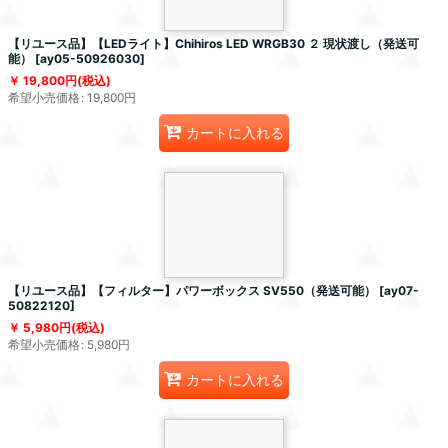
【リユース品】【LEDライト】Chihiros LED WRGB30 ２ 現状渡し（発送可
能）
[
ay05-50926030
]
19,800
円
(税込)
希望小売価格
:
19,800
円
カートに入れる
【リユース品】【フィルター】パワーボックス SV550（発送可能）
[
ay07-
50822120
]
5,980
円
(税込)
希望小売価格
:
5,980
円
カートに入れる