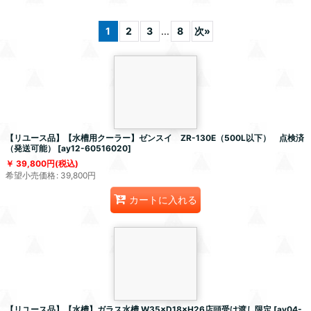
1
2
3
...
8
次
»
【リユース品】【水槽用クーラー】ゼンスイ ZR-130E（500L以下） 点検済
（発送可能）
[
ay12-60516020
]
39,800
円
(税込)
希望小売価格
:
39,800
円
カートに入れる
【リユース品】【水槽】ガラス水槽 W35×D18×H26店頭受け渡し限定
[
ay04-