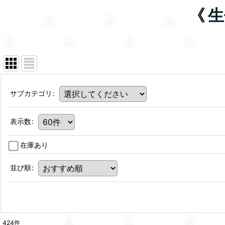
《 
サブカテゴリ
:
表示数
:
在庫あり
並び順
:
424
件