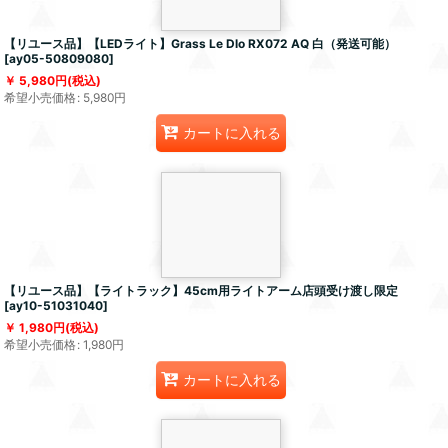
【リユース品】【LEDライト】Grass Le Dlo RX072 AQ 白（発送可能）
[
ay05-50809080
]
5,980
円
(税込)
希望小売価格
:
5,980
円
カートに入れる
【リユース品】【ライトラック】45cm用ライトアーム店頭受け渡し限定
[
ay10-51031040
]
1,980
円
(税込)
希望小売価格
:
1,980
円
カートに入れる