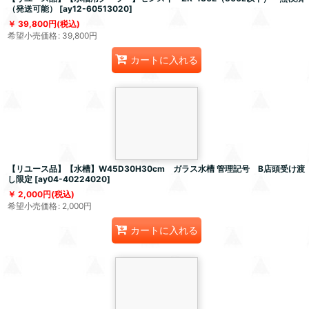
（発送可能）
[
ay12-60513020
]
39,800
円
(税込)
希望小売価格
:
39,800
円
カートに入れる
【リユース品】【水槽】W45D30H30cm ガラス水槽 管理記号 B店頭受け渡
し限定
[
ay04-40224020
]
2,000
円
(税込)
希望小売価格
:
2,000
円
カートに入れる