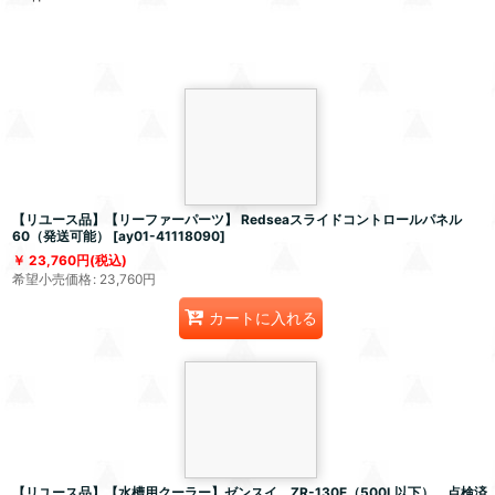
【リユース品】【リーファーパーツ】 Redseaスライドコントロールパネル
60（発送可能）
[
ay01-41118090
]
23,760
円
(税込)
希望小売価格
:
23,760
円
カートに入れる
【リユース品】【水槽用クーラー】ゼンスイ ZR-130E（500L以下） 点検済