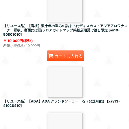
【リユース品】【看板】数十年の重みの詰まったディスカス・アジアアロワナコ
ーナー看板。裏面には旧jフロアガイドマップ掲載店頭受け渡し限定
[
ay10-
50801010
]
10,000
円
(税込)
希望小売価格
:
10,000
円
カートに入れる
【リユース品】【ADA】ADA グランドソーラー る（発送可能）
[
xay13-
41028410
]