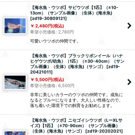
【海水魚・ウツボ】サビウツボ【1匹】（±10-
13cm）（サンプル画像）（生体）(海水魚)
[
zd19-30809121
]
2,480
円
(税込)
希望小売価格
:
2,780
円
可愛いウツボの仲間です。
【海水魚・ウツボ】ブラックリボンイール（ハナ
ヒゲウツボ/幼魚）（1匹）（±30-40cm）（サン
プル画像）（生体）(海水魚)（サンゴ）
[
zd19-
20421011
]
5,500
円
(税込)
希望小売価格
:
6,500
円
非常に美しいカラーのウツボの仲間です。成魚に
なるとブルーになります。大人しい性格なので、
落ち着いた環境下での飼育をお勧めします。
【海水魚・ウツボ】ニセゴイシウツボ（LーXLサ
イズ)【1匹】（±70-90cm）（サンプル画像）
（生体）(海水魚)（サンゴ）
[
zd19-20202021
]