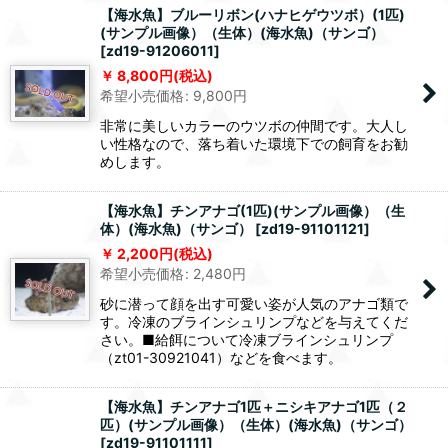
【海水魚】ブルーリボン(ハナヒゲウツボ）(1匹)
(サンプル画像）（生体）(海水魚)（サンゴ）
[
zd19-91206011
]
8,800
円
(税込)
希望小売価格
:
9,800
円
非常に美しいカラーのウツボの仲間です。大人し
い性格なので、落ち着いた環境下での飼育をお勧
めします。
【海水魚】チンアナゴ(1匹)(サンプル画像）（生
体）(海水魚)（サンゴ）
[
zd19-91101121
]
2,200
円
(税込)
希望小売価格
:
2,480
円
砂に潜って顔を出す可愛い姿が人気のアナゴ類で
す。冷凍のブラインシュリンプなどを与えてくだ
さい。■給餌について冷凍ブラインシュリンプ
（zt01-30921041）などを食べます。
【海水魚】チンアナゴ1匹＋ニシキアナゴ1匹（２
匹）(サンプル画像）（生体）(海水魚)（サンゴ）
[
zd19-91101111
]