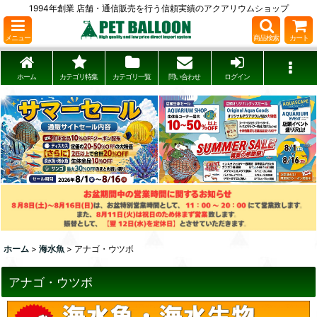
1994年創業 店舗・通信販売を行う信頼実績のアクアリウムショップ
メニュー
商品検索
カート
ホーム
カテゴリ特集
カテゴリ一覧
問い合わせ
ログイン
ホーム
>
海水魚
>
アナゴ・ウツボ
アナゴ・ウツボ