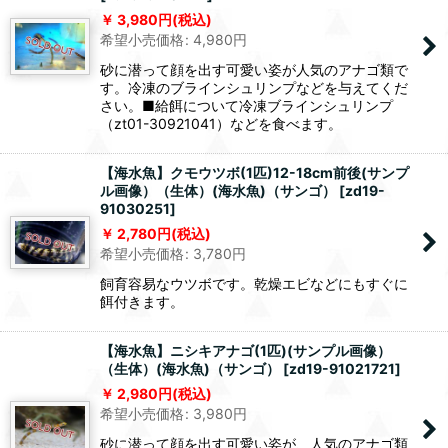
3,980
円
(税込)
希望小売価格
:
4,980
円
砂に潜って顔を出す可愛い姿が人気のアナゴ類で
す。冷凍のブラインシュリンプなどを与えてくだ
さい。■給餌について冷凍ブラインシュリンプ
（zt01-30921041）などを食べます。
【海水魚】クモウツボ(1匹)12-18cm前後(サンプ
ル画像）（生体）(海水魚)（サンゴ）
[
zd19-
91030251
]
2,780
円
(税込)
希望小売価格
:
3,780
円
飼育容易なウツボです。乾燥エビなどにもすぐに
餌付きます。
【海水魚】ニシキアナゴ(1匹)(サンプル画像）
（生体）(海水魚)（サンゴ）
[
zd19-91021721
]
2,980
円
(税込)
希望小売価格
:
3,980
円
砂に潜って顔を出す可愛い姿が、人気のアナゴ類