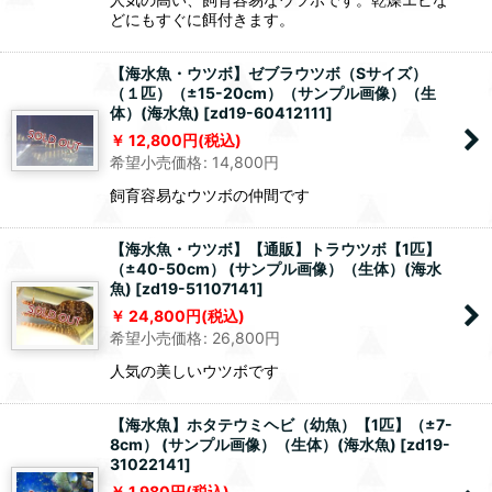
どにもすぐに餌付きます。
【海水魚・ウツボ】ゼブラウツボ（Sサイズ）
（１匹）（±15-20cm）（サンプル画像）（生
体）(海水魚)
[
zd19-60412111
]
12,800
円
(税込)
希望小売価格
:
14,800
円
飼育容易なウツボの仲間です
【海水魚・ウツボ】【通販】トラウツボ【1匹】
（±40-50cm） (サンプル画像）（生体）(海水
魚)
[
zd19-51107141
]
24,800
円
(税込)
希望小売価格
:
26,800
円
人気の美しいウツボです
【海水魚】ホタテウミヘビ（幼魚）【1匹】（±7-
8cm） (サンプル画像）（生体）(海水魚)
[
zd19-
31022141
]
1,980
円
(税込)