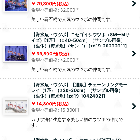
79,800
円
(税込)
希望小売価格
:
82,000
円
美しい碁石柄で人気のウツボの仲間です。
【海水魚・ウツボ】ニセゴイシウツボ（SMーMサ
イズ)【1匹】（±40-50cm）（サンプル画像）
（生体）(海水魚)（サンゴ）
[
zd19-20202011
]
39,800
円
(税込)
希望小売価格
:
42,000
円
美しい碁石柄で人気のウツボの仲間です。
【海水魚・ウツボ】【通販】チェーンリングモー
レイ（1匹）（±20-30cm）（サンプル画像）
（生体）(海水魚)
[
zd19-10424021
]
14,800
円
(税込)
希望小売価格
:
16,800
円
カリブ海に生息する美しい柄のウツボの仲間で
す。