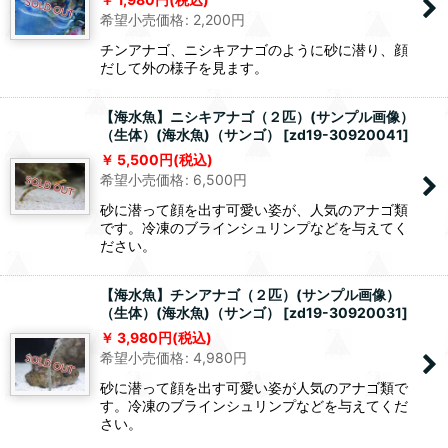
希望小売価格
:
2,200
円
チンアナゴ、ニシキアナゴのように砂に潜り、顔
だして外の様子を見ます。
【海水魚】ニシキアナゴ（２匹）(サンプル画像）
（生体）(海水魚)（サンゴ）
[
zd19-30920041
]
5,500
円
(税込)
希望小売価格
:
6,500
円
砂に潜って顔を出す可愛い姿が、人気のアナゴ類
です。冷凍のブラインシュリンプなどを与えてく
ださい。
【海水魚】チンアナゴ（２匹）(サンプル画像）
（生体）(海水魚)（サンゴ）
[
zd19-30920031
]
3,980
円
(税込)
希望小売価格
:
4,980
円
砂に潜って顔を出す可愛い姿が人気のアナゴ類で
す。冷凍のブラインシュリンプなどを与えてくだ
さい。