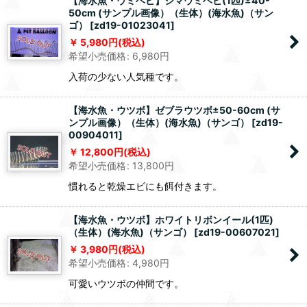
【海水魚・ウミヘビ】シマウミヘビ(1匹)±40-
50cm (サンプル画像）（生体）(海水魚)（サン
ゴ）
[
zd19-01023041
]
5,980
円
(税込)
希望小売価格
:
6,980
円
入荷の少ない人気種です。
【海水魚・ウツボ】ゼブラウツボ±50-60cm (サ
ンプル画像）（生体）(海水魚)（サンゴ）
[
zd19-
00904011
]
12,800
円
(税込)
希望小売価格
:
13,800
円
慣れると乾燥エビにも餌付きます。
【海水魚・ウツボ】ホワイトリボンイール(1匹)
（生体）(海水魚)（サンゴ）
[
zd19-00607021
]
3,980
円
(税込)
希望小売価格
:
4,980
円
可愛いウツボの仲間です。