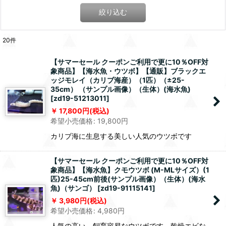
絞り込む
20
件
【サマーセール クーポンご利用で更に10％OFF対
象商品】【海水魚・ウツボ】【通販】ブラックエ
ッジモレイ（カリブ海産）（1匹）（±25-
35cm） （サンプル画像）（生体）(海水魚)
[
zd19-51213011
]
17,800
円
(税込)
希望小売価格
:
19,800
円
カリブ海に生息する美しい人気のウツボです
【サマーセール クーポンご利用で更に10％OFF対
象商品】【海水魚】クモウツボ (M-MLサイズ）(1
匹)25-45cm前後(サンプル画像）（生体）(海水
魚)（サンゴ）
[
zd19-91115141
]
3,980
円
(税込)
希望小売価格
:
4,980
円
人気の高い、飼育容易なウツボです。乾燥エビな