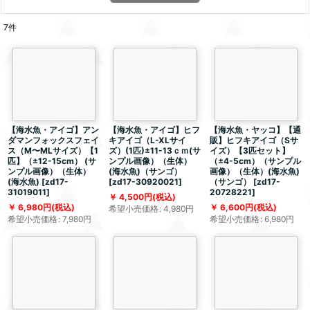
7
件
【海水魚・アイゴ】アン
【海水魚・アイゴ】ヒフ
【海水魚・ヤッコ】【通
ダマンフォックスフェイ
キアイゴ（L-XLサイ
販】ヒフキアイゴ（Sサ
ス（M〜MLサイズ）【1
ズ）(1匹)±11-13ｃｍ(サ
イズ）【3匹セット】
匹】（±12-15cm） (サ
ンプル画像）（生体）
（±4-5cm）（サンプル
ンプル画像）（生体）
(海水魚)（サンゴ）
画像）（生体）(海水魚)
(海水魚)
[
zd17-
[
zd17-30920021
]
（サンゴ）
[
zd17-
31019011
]
20728221
]
4,500
円
(税込)
6,980
円
(税込)
6,600
円
(税込)
希望小売価格
:
4,980
円
希望小売価格
:
7,980
円
希望小売価格
:
6,980
円