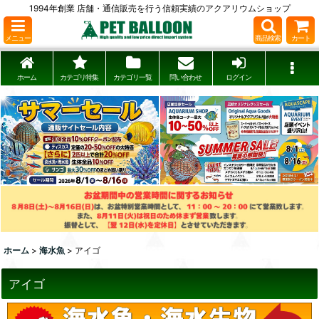
1994年創業 店舗・通信販売を行う信頼実績のアクアリウムショップ
メニュー
商品検索
カート
ホーム
カテゴリ特集
カテゴリ一覧
問い合わせ
ログイン
ホーム
>
海水魚
>
アイゴ
アイゴ