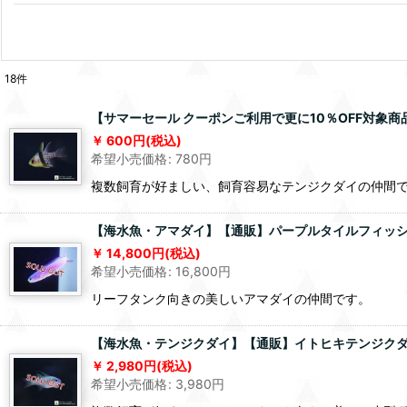
18
件
【サマーセール クーポンご利用で更に10％OFF対象商
600
円
(税込)
希望小売価格
:
780
円
複数飼育が好ましい、飼育容易なテンジクダイの仲間
【海水魚・アマダイ】【通販】パープルタイルフィッシュ（
14,800
円
(税込)
希望小売価格
:
16,800
円
リーフタンク向きの美しいアマダイの仲間です。
【海水魚・テンジクダイ】【通販】イトヒキテンジクダ
2,980
円
(税込)
希望小売価格
:
3,980
円