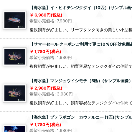
【海水魚】イトヒキテンジクダイ（10匹）(サンプル画
6,980
円
(税込)
希望小売価格
:
7,980
円
複数飼育が好ましい、リーフタンク向きの美しい小型
【サマーセール クーポンご利用で更に10％OFF対象
1,780
円
(税込)
希望小売価格
:
1,980
円
複数飼育が好ましい、飼育容易なテンジクダイの仲間
【海水魚】マンジュウイシモチ（5匹）(サンプル画像）
2,980
円
(税込)
希望小売価格
:
3,980
円
複数飼育が好ましい、飼育容易なテンジクダイの仲間
【海水魚】プテラポゴン カウデルニー (1匹)(サンプ
1,780
円
(税込)
希望小売価格
:
1,980
円