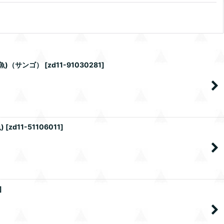
魚)（サンゴ）
[
zd11-91030281
]
)
[
zd11-51106011
]
]