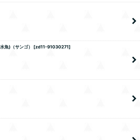
水魚)（サンゴ）
[
zd11-91030271
]