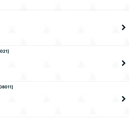
8021
]
08011
]