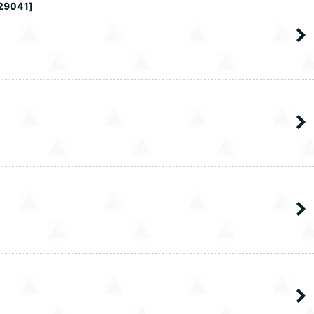
29041
]