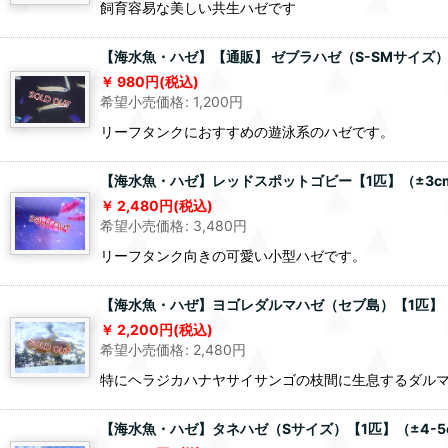
飼育容易な美しい共生ハゼです
【海水魚・ハゼ】【通販】 ゼブラハゼ（S-SMサイズ）【
980
円
(税込)
希望小売価格
:
1,200
円
リーフタンクにおすすめの遊泳系のハゼです。
【海水魚・ハゼ】レッドスポットゴビー【1匹】（±3cm
2,480
円
(税込)
希望小売価格
:
3,480
円
リーフタンク向きの可愛い小型ハゼです。
【海水魚・ハぜ】ヨゴレダルマハゼ（セブ島）【1匹】（±2
2,200
円
(税込)
希望小売価格
:
2,480
円
特にヘラジカハナヤサイサンゴの枝間に生息するダル
【海水魚・ハゼ】タネハゼ（Sサイズ）【1匹】（±4-5