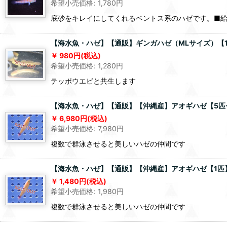
希望小売価格
:
1,780
円
底砂をキレイにしてくれるベントス系のハゼです。■給餌につい
【海水魚・ハゼ】【通販】ギンガハゼ（MLサイズ）【1匹
980
円
(税込)
希望小売価格
:
1,280
円
テッポウエビと共生します
【海水魚・ハぜ】【通販】【沖縄産】アオギハゼ【5匹セ
6,980
円
(税込)
希望小売価格
:
7,980
円
複数で群泳させると美しいハゼの仲間です
【海水魚・ハぜ】【通販】【沖縄産】アオギハゼ【1匹】（
1,480
円
(税込)
希望小売価格
:
1,980
円
複数で群泳させると美しいハゼの仲間です