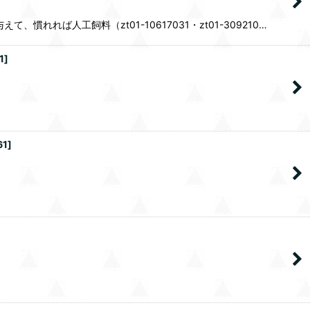
れば人工飼料（zt01-10617031・zt01-309210…
1
]
61
]