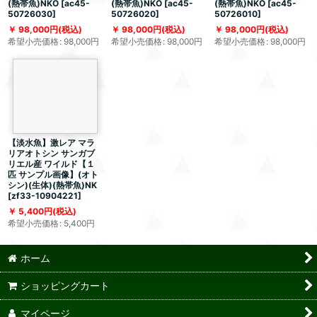
(熱帯魚)NKO
[
ac45-
(熱帯魚)NKO
[
ac45-
(熱帯魚)NKO
[
ac45-
50726030
]
50726020
]
50726010
]
98,000
円
(税込)
98,000
円
(税込)
98,000
円
(税込)
希望小売価格
:
98,000
円
希望小売価格
:
98,000
円
希望小売価格
:
98,000
円
【淡水魚】激レア マラ
リアオトシン サンガブ
リエル産 ワイルド【１
匹 サンプル画像】(オト
シン)(生体)(熱帯魚)NK
[
zf33-10904221
]
5,400
円
(税込)
希望小売価格
:
5,400
円
ホーム
ショッピングカート
マイページ