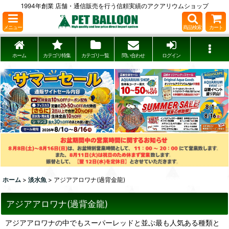
1994年創業 店舗・通信販売を行う信頼実績のアクアリウムショップ
メニュー
商品検索
カート
ホーム
カテゴリ特集
カテゴリ一覧
問い合わせ
ログイン
ホーム
>
淡水魚
>
アジアアロワナ(過背金龍)
アジアアロワナ(過背金龍)
アジアアロワナの中でもスーパーレッドと並ぶ最も人気ある種類と