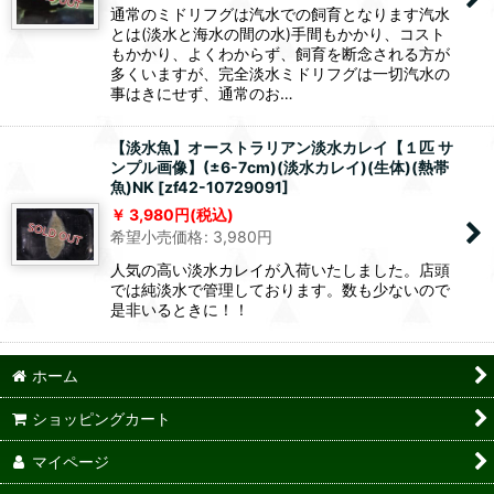
通常のミドリフグは汽水での飼育となります汽水
とは(淡水と海水の間の水)手間もかかり、コスト
もかかり、よくわからず、飼育を断念される方が
多くいますが、完全淡水ミドリフグは一切汽水の
事はきにせず、通常のお…
【淡水魚】オーストラリアン淡水カレイ【１匹 サ
ンプル画像】(±6-7cm)(淡水カレイ)(生体)(熱帯
魚)NK
[
zf42-10729091
]
3,980
円
(税込)
希望小売価格
:
3,980
円
人気の高い淡水カレイが入荷いたしました。店頭
では純淡水で管理しております。数も少ないので
是非いるときに！！
ホーム
ショッピングカート
マイページ