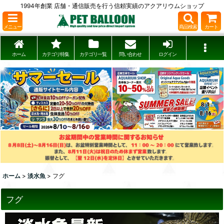
1994年創業 店舗・通信販売を行う信頼実績のアクアリウムショップ
メニュー
商品検索
カート
ホーム
カテゴリ特集
カテゴリ一覧
問い合わせ
ログイン
ホーム
>
淡水魚
>
フグ
フグ