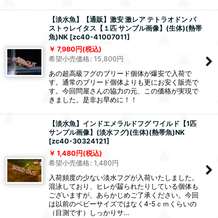
【淡水魚】【通販】激安 激レア テトラオドン パ
ストゥレイタス【１匹 サンプル画像】(生体)(熱帯
魚)NK
[
zc40-41007011
]
7,980
円
(税込)
希望小売価格
:
15,800
円
あの超高級フグのブリード個体が爆安で入荷で
す。通常のブリード個体よりも更にお安く販売で
す。今回問屋さんの協力の元、この価格が実現で
きました。是非お早めに！！
【淡水魚】インドエメラルドフグ ワイルド【1匹
サンプル画像】(淡水フグ)(生体)(熱帯魚)NK
[
zc40-30324121
]
1,480
円
(税込)
希望小売価格
:
1,480
円
入荷頻度の少ない淡水フグが入荷いたしました。
混泳しており、ヒレが齧られたりしている個体も
ございますが、あらかじめご了承ください。今回
は以前のベビーサイズではなく4-5ｃｍくらいの
（目測です）しっかりサ…