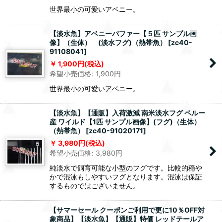
世界最小の可愛いアベニー。
【淡水魚】アベニーパファー【５匹 サンプル画
像】（生体） (淡水フグ)（熱帯魚）
[
zc40-
91108041
]
1,900
円
(税込)
希望小売価格
:
1,900
円
世界最小の可愛いアベニー。
【淡水魚】【通販】入荷激減 南米淡水フグ ペルー
産 ワイルド【1匹 サンプル画像】(フグ)（生体）
（熱帯魚）
[
zc40-91020171
]
3,980
円
(税込)
希望小売価格
:
3,980
円
純淡水で飼育可能な小型のフグです。比較的穏や
かで混泳もしやすいフグとなります。混泳は保証
するものではございません。
【サマーセール クーポンご利用で更に10％OFF対
象商品】【淡水魚】【通販】特価 レッドテールア