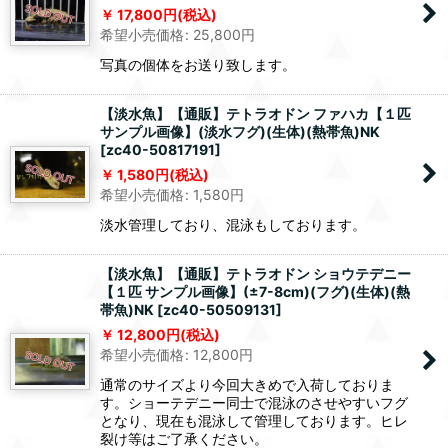
17,800
円
(税込)
希望小売価格
:
25,800
円
写真の個体をお送り致します。
【淡水魚】【通販】テトラオドン ファハカ【１匹
サンプル画像】(淡水フグ)(生体)(熱帯魚)NK
[
zc40-50817191
]
1,580
円
(税込)
希望小売価格
:
1,580
円
淡水管理しており、混泳もしております。
【淡水魚】【通販】テトラオドン ショウテデニー
【１匹 サンプル画像】(±7-8cm)(フグ)(生体)(熱
帯魚)NK
[
zc40-50509131
]
12,800
円
(税込)
希望小売価格
:
12,800
円
通常のサイズより今回大きめで入荷しておりま
す。ショーテデニー同士で混泳のさせやすいフグ
となり、現在も混泳して管理しております。ヒレ
裂け等はご了承ください。