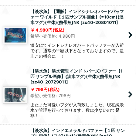
【淡水魚】【通販】インドシナレオパードパッフ
ァー ワイルド【１匹サンプル画像】(±10cm)(淡
水フグ)(生体)(熱帯魚)NK
[
zc40-20801011
]
4,980
円
(税込)
希望小売価格
:
4,980
円
激安にてインドシナレオパードパッファーが入荷
です。通常の半額以下となっておりますので、是
非この機会に！！
【淡水魚】淡水管理 インドトパーズパファー【1
匹 サンプル画像】(淡水フグ)(生体)(熱帯魚)NK
[
zc40-20729011
]
798
円
(税込)
希望小売価格
:
798
円
またまた可愛いフグが入荷致しました。現在純淡
水で管理を行っております。数は少ないので是
非！！
【淡水魚】インドエメラルドパファー【１匹 サン
プル画像】(フグ)(生体)(熱帯魚)NK
[
zc40-