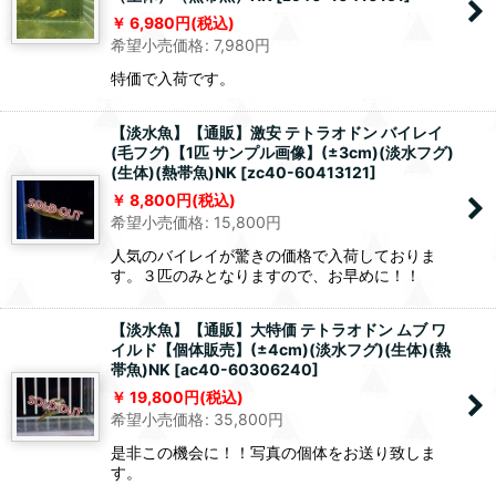
6,980
円
(税込)
希望小売価格
:
7,980
円
特価で入荷です。
【淡水魚】【通販】激安 テトラオドン バイレイ
(毛フグ)【1匹 サンプル画像】(±3cm)(淡水フグ)
(生体)(熱帯魚)NK
[
zc40-60413121
]
8,800
円
(税込)
希望小売価格
:
15,800
円
人気のバイレイが驚きの価格で入荷しておりま
す。３匹のみとなりますので、お早めに！！
【淡水魚】【通販】大特価 テトラオドン ムブ ワ
イルド【個体販売】(±4cm)(淡水フグ)(生体)(熱
帯魚)NK
[
ac40-60306240
]
19,800
円
(税込)
希望小売価格
:
35,800
円
是非この機会に！！写真の個体をお送り致しま
す。