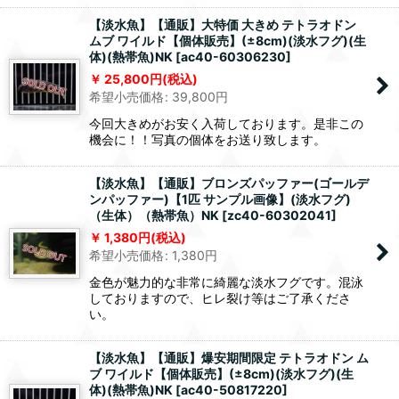
【淡水魚】【通販】大特価 大きめ テトラオドン
ムブ ワイルド【個体販売】(±8cm)(淡水フグ)(生
体)(熱帯魚)NK
[
ac40-60306230
]
25,800
円
(税込)
希望小売価格
:
39,800
円
今回大きめがお安く入荷しております。是非この
機会に！！写真の個体をお送り致します。
【淡水魚】【通販】ブロンズパッファー(ゴールデ
ンパッファー)【1匹 サンプル画像】(淡水フグ)
（生体）（熱帯魚）NK
[
zc40-60302041
]
1,380
円
(税込)
希望小売価格
:
1,380
円
金色が魅力的な非常に綺麗な淡水フグです。混泳
しておりますので、ヒレ裂け等はご了承くださ
い。
【淡水魚】【通販】爆安期間限定 テトラオドン ム
ブ ワイルド【個体販売】(±8cm)(淡水フグ)(生
体)(熱帯魚)NK
[
ac40-50817220
]