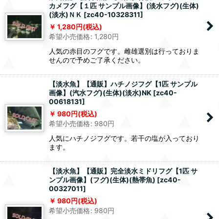
カメフグ【１匹 サンプル画像】(淡水フグ)(生体)
(淡水)ＮＫ
[
zc40-10328311
]
1,280
円
(税込)
希望小売価格
:
1,280
円
人気の赤目のフグです。雌雄選別は行っておりま
せんので予めご了承ください。
【淡水魚】【通販】ハチノジフグ【1匹 サンプル
画像】(汽水フグ)(生体)(淡水)NK
[
zc40-
00618131
]
980
円
(税込)
希望小売価格
:
980
円
人気にハチノジフグです。若干の塩が入っており
ます。
【淡水魚】【通販】完全淡水ミドリフグ【1匹 サ
ンプル画像】(フグ)(生体)(熱帯魚)
[
zc40-
00327011
]
980
円
(税込)
希望小売価格
:
980
円