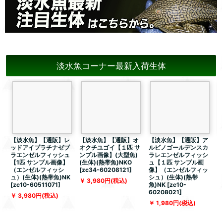
淡水魚コーナー最新入荷生体
【淡水魚】【通販】レ
【淡水魚】【通販】オ
【淡水魚】【通販】ア
ッドアイプラチナゼブ
オクチユゴイ【１匹 サ
ルビノゴールデンスカ
ラエンゼルフィッシュ
ンプル画像】(大型魚)
ラレエンゼルフィッシ
【1匹 サンプル画像】
(生体)(熱帯魚)NKO
ュ【１匹 サンプル画
（エンゼルフィッシ
[
zc34-60208121
]
像】（エンゼルフィッ
ュ）(生体)(熱帯魚)NK
シュ）(生体)(熱帯
体
3,980
円
(税込)
[
zc10-60511071
]
魚)NK
[
zc10-
5
60208021
]
3,980
円
(税込)
1,980
円
(税込)