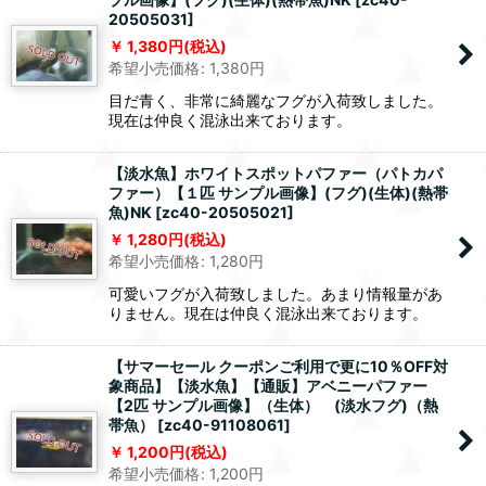
20505031
]
1,380
円
(税込)
希望小売価格
:
1,380
円
目だ青く、非常に綺麗なフグが入荷致しました。
現在は仲良く混泳出来ております。
【淡水魚】ホワイトスポットパファー（パトカパ
ファー）【１匹 サンプル画像】(フグ)(生体)(熱帯
魚)NK
[
zc40-20505021
]
1,280
円
(税込)
希望小売価格
:
1,280
円
可愛いフグが入荷致しました。あまり情報量があ
りません。現在は仲良く混泳出来ております。
【サマーセール クーポンご利用で更に10％OFF対
象商品】【淡水魚】【通販】アベニーパファー
【2匹 サンプル画像】（生体） (淡水フグ)（熱
帯魚）
[
zc40-91108061
]
1,200
円
(税込)
希望小売価格
:
1,200
円