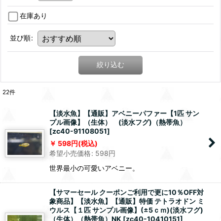
在庫あり
並び順
:
絞り込む
22
件
【淡水魚】【通販】アベニーパファー【1匹 サン
プル画像】（生体） (淡水フグ)（熱帯魚）
[
zc40-91108051
]
598
円
(税込)
希望小売価格
:
598
円
世界最小の可愛いアベニー。
【サマーセール クーポンご利用で更に10％OFF対
象商品】【淡水魚】【通販】特価 テトラオドン ミ
ウルス【１匹 サンプル画像】(±5ｃｍ)(淡水フグ)
（生体）（熱帯魚）NK
[
zc40-10410151
]