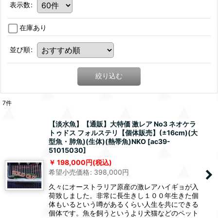
表示数
:
在庫あり
並び順
:
絞り込む
7
件
【淡水魚】【通販】大特価 激レア No3 ネオケラ
トゥドス フォルステリ【個体販売】(±16cm)(大
型魚・肺魚)(生体)(熱帯魚)NKO
[
ac39-
51015030
]
198,000
円
(税込)
希望小売価格
:
398,000
円
久々にオーストラリア原産の激レアハイギョが入
荷致しました。非常に長生きし１００年生きた個
体もいるという噂があるくらい人生を共にできる
個体です。魚を飼うというより犬猫などのペット