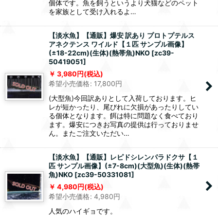
個体です。魚を飼うというより犬猫などのペット
を家族として受け入れるよ…
【淡水魚】【通販】爆安 訳あり プロトプテルス
アネクテンス ワイルド【１匹 サンプル画像】
(±18-22cm)(生体)(熱帯魚)NKO
[
zc39-
50419051
]
3,980
円
(税込)
希望小売価格
:
17,800
円
(大型魚)今回訳ありとして入荷しております。ヒ
レが短かったり、尾びれに欠損があったりしてい
る個体となります。餌は特に問題なく食べており
ます。爆安につきお写真の提供は行っておりませ
ん。またご注文いただい…
【淡水魚】【通販】レピドシレンパラドクサ【１
匹 サンプル画像】(±7-8cm)(大型魚)(生体)(熱帯
魚)NKO
[
zc39-50331081
]
4,980
円
(税込)
希望小売価格
:
4,980
円
人気のハイギョです。