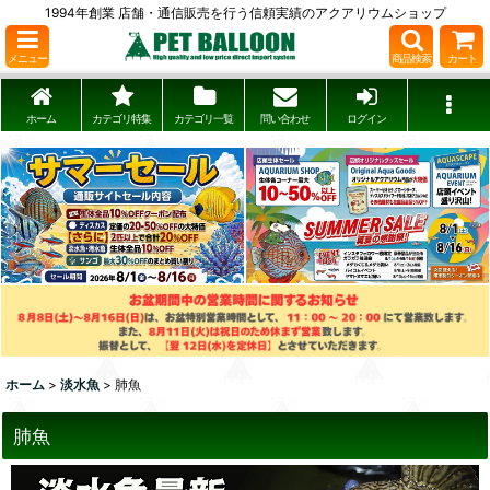
1994年創業 店舗・通信販売を行う信頼実績のアクアリウムショップ
メニュー
商品検索
カート
ホーム
カテゴリ特集
カテゴリ一覧
問い合わせ
ログイン
ホーム
>
淡水魚
>
肺魚
肺魚