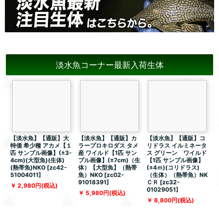
淡水魚コーナー最新入荷生体
【淡水魚】【通販】大
【淡水魚】【通販】カ
【淡水魚】【通販】コ
特価 希少種 アカメ【１
ラープロキロダス タメ
リドラス イルミネータ
匹 サンプル画像】(±3-
産 ワイルド【1匹 サン
ス グリーン ワイルド
4cm)(大型魚)(生体)
プル画像】(±7cm)（生
【1匹 サンプル画像】
(熱帯魚)NKO
[
zc42-
体）【大型魚】（熱帯
(±4ｍ)(コリドラス)
51004011
]
魚）NKO
[
zc02-
（生体）（熱帯魚）NK
91018391
]
ＣＲ
[
zc32-
[
2,980
円
(税込)
01029051
]
5,980
円
(税込)
8,800
円
(税込)