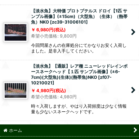
【淡水魚】大特価 プロトプテルス ドロイ【1匹 サ
ンプル画像】(±15cm)（大型魚）（生体）（熱帯
魚）NKO
[
zc39-31006101
]
6,980
円
(税込)
希望小売価格
:
9,800
円
今回問屋さんの在庫処分にてかなりお安く入荷し
ました。是非入手してください。
【淡水魚】【通販】レア種 ニューレッドレインボ
ースネークヘッド【１匹 サンプル画像】(±6-
7cm)(大型魚)(生体)(熱帯魚)NKO
[
zf07-
10210021
]
4,980
円
(税込)
希望小売価格
:
4,980
円
時々入荷しますが、やはり入荷頻度は少なく情報
量も少ないスネークヘッドです。
ホーム