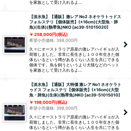
を家族として受け入れるよ…
【淡水魚】【通販】激レア No2 ネオケラトゥドス
フォルステリ【個体販売】(±16cm)(大型魚・肺
魚)(生体)(熱帯魚)NKO
[
ac39-51015020
]
258,000
円
(税込)
希望小売価格
:
398,000
円
久々にオーストラリア原産の激レアハイギョが入
荷致しました。非常に長生きし１００年生きた個
体もいるという噂があるくらい人生を共にできる
個体です。魚を飼うというより犬猫などのペット
を家族として受け入れるよ…
【淡水魚】【通販】大特価 激レア No1 ネオケラト
ゥドス フォルステリ【個体販売】(±16cm)(大型
魚・肺魚)(生体)(熱帯魚)NKO
[
ac39-51015010
]
198,000
円
(税込)
希望小売価格
:
398,000
円
久々にオーストラリア原産の激レアハイギョが入
荷致しました。非常に長生きし１００年生きた個
体もいるという噂があるくらい人生を共にできる