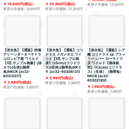
19,800
円
(税込)
25,800
円
(税込)
希望小売価格
:
15,800
円
希望小売価格
:
19,800
円
希望小売価格
:
25,800
円
【淡水魚】【通販】特価
【淡水魚】【通販】コリ
【淡水魚】【通販】レア
グリーンダーターテトラ
ドラス メガメタエ ワイ
種 コリドラス sp ブラッ
コロンビア産 ワイルド
ルド【1匹 サンプル画
クペッパー ローライマ
【1匹 サンプル画像】(珍
像】(±5cm)(コリドラ
産 ワイルド【個体販
カラ)(生体)(熱帯
ス)(生体)(熱帯魚)NKＣ
売】(±3cm)(コリドラ
魚)NKCK
[
zc32-
Ｒ
[
zc32-60308131
]
ス)（生体）（熱帯魚）
60312011
]
NKCR
[
ac32-
5,980
円
(税込)
60302180
]
3,980
円
(税込)
希望小売価格
:
5,980
円
7,980
円
(税込)
希望小売価格
:
3,980
円
希望小売価格
:
7,980
円