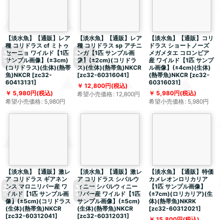
【淡水魚】【通販】レア
【淡水魚】【通販】レア
【淡水魚】【通販】コリ
種 コリドラス cf ミトゥ
種 コリドラス sp アチニ
ドラス ショートノーズ
セーニョ ワイルド【1匹
ンガ【1匹 サンプル画
メガメタエ コロンビア
サンプル画像】(±3cm)
像】(±2cm)(コリドラ
産 ワイルド【1匹 サンプ
(コリドラス)(生体)(熱帯
ス)(生体)(熱帯魚)NKCR
ル画像】(±4cm)(生体)
魚)NKCR
[
zc32-
[
zc32-60316041
]
(熱帯魚)NKCR
[
zc32-
60413131
]
60316031
]
12,800
円
(税込)
5,980
円
(税込)
5,980
円
(税込)
希望小売価格
:
12,800
円
希望小売価格
:
5,980
円
希望小売価格
:
5,980
円
【淡水魚】【通販】激レ
【淡水魚】【通販】激レ
【淡水魚】【通販】特価
ア コリドラス ギアネン
ア コリドラス シパルウ
カメレオンロリカリア
シス マロニリバー産 ワ
ィニー シパルウィニー
【1匹 サンプル画像】
イルド【1匹 サンプル画
リバー産 ワイルド【1匹
(±7cm)(ロリカリア)(生
像】(±5cm)(コリドラス
サンプル画像】(±5cm)
体)(熱帯魚)NKRK
(生体)(熱帯魚)NKCR
(生体)(熱帯魚)NKCR
[
zc32-60312021
]
[
zc32-60312041
]
[
zc32-60312031
]
15,800
円
(税込)