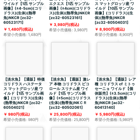
ワイルド【1匹 サンプル
エクエス【1匹 サンプル
ス マットグロッソ産 ワ
画像】(±4-5cm)(コリ
画像】(±4cm)(コリドラ
イルド【10匹 サンプル
ドラス)(生体)(熱帯
ス)(生体)(熱帯魚)NKCR
画像】(コリドラス)(生
魚)NKCR
[
zc32-
[
zc32-60523161
]
体)(熱帯魚)NKCR
60523171
]
[
zc32-60504031
]
3,980
円
(税込)
1,480
円
(税込)
8,900
円
(税込)
希望小売価格
:
3,980
円
希望小売価格
:
1,480
円
希望小売価格
:
8,900
円
【淡水魚】【通販】特価
【淡水魚】【通販】激レ
【淡水魚】【通販】レア
コリドラス ハステータ
ア 本物 コリドラス ビコ
種 コリドラス cf ミトゥ
ス マットグロッソ産 ワ
ロール スリナム産 ワイ
セーニョ ワイルド【個
イルド【1匹 サンプル画
ルド【1匹 サンプル画
体販売】(±3.5cm)(コリ
像】(コリドラス)(生体)
像】(±5cm)(コリドラス
ドラス)(生体)(熱帯
(熱帯魚)NKCR
[
zc32-
(生体)(熱帯魚)NKＣＲ
魚)NKCR
[
ac32-
60504021
]
[
zc32-60502061
]
60413140
]
980
円
(税込)
25,800
円
(税込)
5,980
円
(税込)
希望小売価格
:
980
円
希望小売価格
:
25,800
円
希望小売価格
:
5,980
円