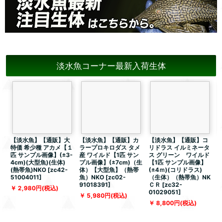
淡水魚コーナー最新入荷生体
【淡水魚】【通販】大
【淡水魚】【通販】カ
【淡水魚】【通販】コ
特価 希少種 アカメ【１
ラープロキロダス タメ
リドラス イルミネータ
匹 サンプル画像】(±3-
産 ワイルド【1匹 サン
ス グリーン ワイルド
4cm)(大型魚)(生体)
プル画像】(±7cm)（生
【1匹 サンプル画像】
(熱帯魚)NKO
[
zc42-
体）【大型魚】（熱帯
(±4ｍ)(コリドラス)
51004011
]
魚）NKO
[
zc02-
（生体）（熱帯魚）NK
91018391
]
ＣＲ
[
zc32-
[
2,980
円
(税込)
01029051
]
5,980
円
(税込)
8,800
円
(税込)