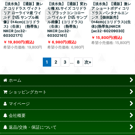
【淡水魚】【通販】激レ
【淡水魚】【通販】変わ
【淡水魚】【通販】激レ
ア コリドラス ヴィクト
り種 XLサイズ コリドラ
ア ショートボディ コリ
リア ローライマ産 ワイ
ス ブラックコンコロー
ドラス パンタナルエン
ルド【1匹 サンプル画
ル ワイルド【1匹 サンプ
シス【個体販売】
像】(±4cm)(コリドラ
ル画像】(コリドラス)
(±4cm)(コリドラス)(生
ス)（生体）（熱帯魚）
（生体）（熱帯魚）
体)(熱帯魚)NKCR
NKCR
[
zc32-
NKCR
[
zc32-
[
ac32-60209030
]
60302171
]
60302161
]
15,800
円
(税込)
19,800
円
(税込)
6,980
円
(税込)
希望小売価格
:
15,800
円
希望小売価格
:
19,800
円
希望小売価格
:
6,980
円
1
2
3
...
8
次
»
ホーム
ショッピングカート
マイページ
会社概要
返品/交換・保証について