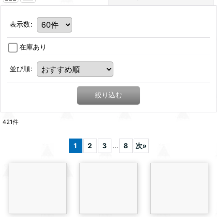
表示数
:
在庫あり
並び順
:
絞り込む
421
件
1
2
3
...
8
次
»