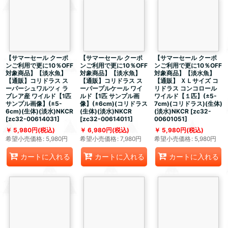
【サマーセール クーポ
【サマーセール クーポ
【サマーセール クーポ
ンご利用で更に10％OFF
ンご利用で更に10％OFF
ンご利用で更に10％OFF
対象商品】【淡水魚】
対象商品】【淡水魚】
対象商品】【淡水魚】
【通販】コリドラス ス
【通販】コリドラス ス
【通販】 ＸＬサイズ コ
ーパーシュワルツィ ラ
ーパープルケール ワイ
リドラス コンコロール
ブレア産 ワイルド【1匹
ルド【1匹 サンプル画
ワイルド【１匹】(±5-
サンプル画像】(±5-
像】(±6cm)(コリドラス
7cm)(コリドラス)(生体)
6cm)(生体)(淡水)NKCR
(生体)(淡水)NKCR
(淡水)NKCR
[
zc32-
[
zc32-00614031
]
[
zc32-00614011
]
00601051
]
5,980
円
(税込)
6,980
円
(税込)
5,980
円
(税込)
希望小売価格
:
5,980
円
希望小売価格
:
7,980
円
希望小売価格
:
5,980
円
カートに入れる
カートに入れる
カートに入れる