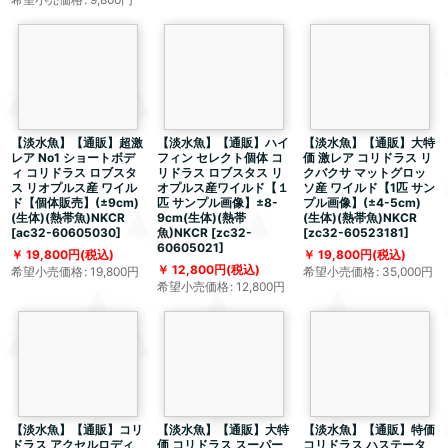
【淡水魚】【通販】超激
【淡水魚】【通販】ハイ
【淡水魚】【通販】大特
レア No1 ショートボデ
フィン セレクト個体 コ
価 激レア コリドラス リ
ィ コリドラス ロブスタ
リドラス ロブスタス リ
クバクサ マットグロッ
ス リオプルス産 ワイル
オプルス産ワイルド【１
ソ産 ワイルド【1匹 サン
ド【個体販売】(±9cm)
匹 サンプル画像】±8-
プル画像】(±4-5cm)
(生体)(熱帯魚)NKCR
9cm(生体)(熱帯
(生体)(熱帯魚)NKCR
[
ac32-60605030
]
魚)NKCR
[
zc32-
[
zc32-60523181
]
60605021
]
19,800
円
(税込)
19,800
円
(税込)
12,800
円
(税込)
希望小売価格
:
19,800
円
希望小売価格
:
35,000
円
希望小売価格
:
12,800
円
【淡水魚】【通販】コリ
【淡水魚】【通販】大特
【淡水魚】【通販】特価
ドラス アクセルロディ
価 コリドラス スーパー
コリドラス ハステータ