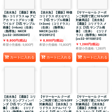
【淡水魚】【通販】黄色
【淡水魚】【通販】特価
【サマーセール クーポ
強い コリドラス sp アピ
コリドラス ボエセマニ
ンご利用で更に10％OFF
アカ マットグロッソ産
ー【1匹 サンプル画像】
対象商品】【淡水魚】
ワイルド【1匹 サンプル
(±3cm)（コリドラス）
【通販】コリドラス メ
画像】(±4cm)（生体）
（生体）（熱帯魚）
タエ【1匹 サンプル画
（熱帯魚）NKCR
NKCR
[
zc32-
像】（生体） (コリド
[
zc32-30506041
]
91209121
]
ラス)（熱帯魚）NKCR
[
zc32-91108131
]
9,800
円
(税込)
8,800
円
(税込)
1,280
円
(税込)
希望小売価格
:
9,800
円
希望小売価格
:
15,800
円
希望小売価格
:
1,280
円
カートに入れる
カートに入れる
カートに入れる
【淡水魚】【通販】コリ
【サマーセール クーポ
【サマーセール クーポ
ドラス ロングフィンパ
ンご利用で更に10％OFF
ンご利用で更に10％OFF
ンダ【1匹 サンプル画
対象商品】【淡水魚】コ
対象商品】【淡水魚】
像】（生体） (コリド
リドラス ステルバイ ワ
【通販】大特価 コリド
ラス)（熱帯魚）NKCR
イルド【1匹 サンプル画
ラス コルレア【1匹 サン