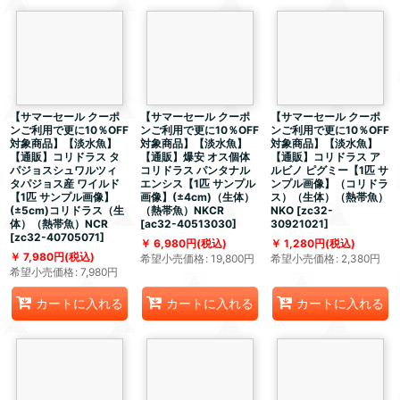
【サマーセール クーポ
【サマーセール クーポ
【サマーセール クーポ
ンご利用で更に10％OFF
ンご利用で更に10％OFF
ンご利用で更に10％OFF
対象商品】【淡水魚】
対象商品】【淡水魚】
対象商品】【淡水魚】
【通販】コリドラス タ
【通販】爆安 オス個体
【通販】コリドラス ア
パジョスシュワルツィ
コリドラス パンタナル
ルビノ ピグミー【1匹 サ
タパジョス産 ワイルド
エンシス【1匹 サンプル
ンプル画像】（コリドラ
【1匹 サンプル画像】
画像】(±4cm)（生体）
ス）（生体）（熱帯魚）
(±5cm)コリドラス（生
（熱帯魚）NKCR
NKO
[
zc32-
体）（熱帯魚）NCR
[
ac32-40513030
]
30921021
]
[
zc32-40705071
]
6,980
円
(税込)
1,280
円
(税込)
7,980
円
(税込)
希望小売価格
:
19,800
円
希望小売価格
:
2,380
円
希望小売価格
:
7,980
円
カートに入れる
カートに入れる
カートに入れる