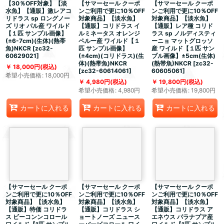
【30％OFF対象】【淡
【サマーセール クーポ
【サマーセール クーポ
水魚】【通販】激レアコ
ンご利用で更に10％OFF
ンご利用で更に10％OFF
リドラス sp ロングノー
対象商品】【淡水魚】
対象商品】【淡水魚】
ズ リオ パル産 ワイルド
【通販】コリドラス イ
【通販】レア種 コリド
【１匹 サンプル画像】
ルミネータス オレンジ
ラス sp ノルディスティ
(±6-7cm)(生体)(熱帯
ペルー産 ワイルド【１
ーニョ マットグロッソ
魚)NKCR
[
zc32-
匹 サンプル画像】
産 ワイルド【１匹 サン
60629021
]
(±4cm)(コリドラス)(生
プル画像】±5cm(生体)
体)(熱帯魚)NKCR
(熱帯魚)NKCR
[
zc32-
18,000
円
(税込)
[
zc32-60614061
]
60605061
]
希望小売価格
:
18,000
円
4,980
円
(税込)
19,800
円
(税込)
希望小売価格
:
4,980
円
希望小売価格
:
19,800
円
カートに入れる
カートに入れる
カートに入れる
【サマーセール クーポ
【サマーセール クーポ
【サマーセール クーポ
ンご利用で更に10％OFF
ンご利用で更に10％OFF
ンご利用で更に10％OFF
対象商品】【淡水魚】
対象商品】【淡水魚】
対象商品】【淡水魚】
【通販】特価 コリドラ
【通販】コリドラス シ
【通販】コリドラス ア
ス ビーコンンコロール
ョートノーズ ニュース
エネウス パラナプア産