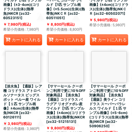
ワイルド【1匹 サンプル
ーパービコロール ワイ
ワイルド【1匹 サンプル
画像】(±3-4cm)(コリ
ルド【1匹 サンプル画
画像】(±4cm)(コリドラ
ドラス)(生体)(熱帯
像】(±5.5cm)(生体)(熱
ス)(生体)(熱帯魚)NKＣ
魚)NKCR
[
zc32-
帯魚)NKＣＲ
[
zc32-
Ｒ
[
zc32-60502071
]
60523151
]
60511051
]
5,980
円
(税込)
7,980
円
(税込)
8,800
円
(税込)
希望小売価格
:
5,980
円
希望小売価格
:
7,980
円
希望小売価格
:
8,800
円
カートに入れる
カートに入れる
カートに入れる
【淡水魚】【通販】レア
【サマーセール クーポ
【サマーセール クーポ
種 コリドラス アトロペ
ンご利用で更に10％OFF
ンご利用で更に10％OFF
ルソナータス ビッグス
対象商品】【淡水魚】
対象商品】【淡水魚】
ポット ペルー産 ワイル
【通販】コリドラス パ
【通販】美ライン コリ
ド【１匹 サンプル画
ラグア リオグァポレ産
ドラス スーパーパラレ
像】±4cm(生体)(熱帯
ワイルド【1匹 サンプル
ルス ワイルド【１匹 サ
魚)NKCR
[
zc32-
画像】(±4cm)(コリドラ
ンプル画像】(±5-6cm)
60126111
]
ス)(生体)(熱帯魚)NKCR
(コリドラス)(生体)(熱帯
[
zc32-51215131
]
魚)NKCR
[
ac32-
3,980
円
(税込)
50906250
]
9,800
円
(税込)
希望小売価格
:
3,980
円