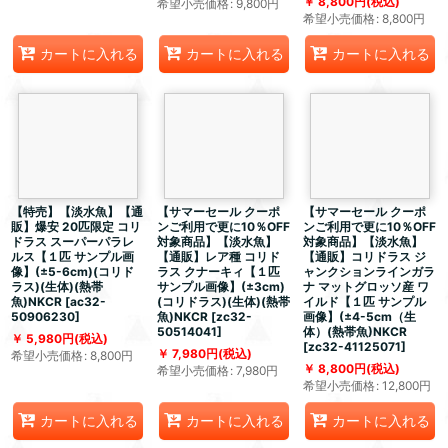
8,800
円
(税込)
希望小売価格
:
9,800
円
希望小売価格
:
8,800
円
カートに入れる
カートに入れる
カートに入れる
【特売】【淡水魚】【通
【サマーセール クーポ
【サマーセール クーポ
販】爆安 20匹限定 コリ
ンご利用で更に10％OFF
ンご利用で更に10％OFF
ドラス スーパーパラレ
対象商品】【淡水魚】
対象商品】【淡水魚】
ルス【１匹 サンプル画
【通販】レア種 コリド
【通販】コリドラス ジ
像】(±5-6cm)(コリド
ラス クナーキィ【１匹
ャンクションラインガラ
ラス)(生体)(熱帯
サンプル画像】(±3cm)
ナ マットグロッソ産 ワ
魚)NKCR
[
ac32-
(コリドラス)(生体)(熱帯
イルド【１匹 サンプル
50906230
]
魚)NKCR
[
zc32-
画像】(±4-5cm（生
50514041
]
体）(熱帯魚)NKCR
5,980
円
(税込)
[
zc32-41125071
]
7,980
円
(税込)
希望小売価格
:
8,800
円
8,800
円
(税込)
希望小売価格
:
7,980
円
希望小売価格
:
12,800
円
カートに入れる
カートに入れる
カートに入れる