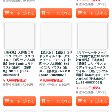
希望小売価格
:
19,800
円
希望小売価格
:
5,980
円
カートに入れる
カートに入れる
カートに入れる
【淡水魚】大特価 コリ
【淡水魚】【通販】コリ
【サマーセール クーポ
ドラス バルバータス ワ
ドラス イルミネータス
ンご利用で更に10％OFF
イルド【1匹 サンプル画
グリーン ワイルド【1
対象商品】【淡水魚】
像】(±4-5cm)(コリド
匹 サンプル画像】(±4
【通販】コリドラス カ
ラス)（生体）（熱帯
ｍ)(コリドラス)（生
ウディマキュラータス
魚）NKＣＲ
[
zc32-
体）（熱帯魚）NKＣＲ
ワイルド【1匹 サンプル
01029061
]
[
zc32-01029051
]
画像】(±4cm)(コリドラ
ス)(生体)(淡水)NKCR
7,980
円
(税込)
8,800
円
(税込)
[
zc32-00831051
]
希望小売価格
:
7,980
円
希望小売価格
:
8,800
円
8,800
円
(税込)
希望小売価格
:
8,800
円
カートに入れる
カートに入れる
カートに入れる