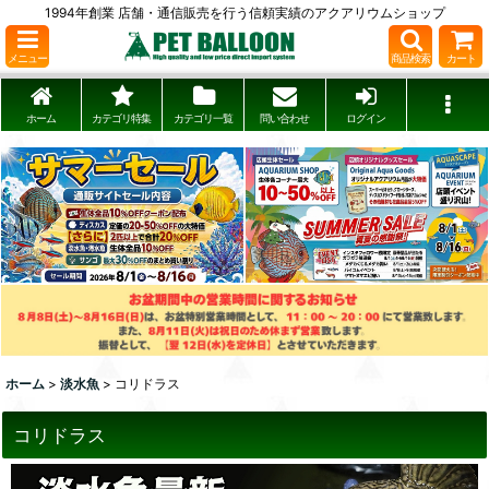
1994年創業 店舗・通信販売を行う信頼実績のアクアリウムショップ
メニュー
商品検索
カート
ホーム
カテゴリ特集
カテゴリ一覧
問い合わせ
ログイン
ホーム
>
淡水魚
>
コリドラス
コリドラス