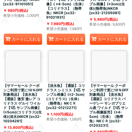
[
zc32-91101051
]
像】( ±4-5cm)（生体）
プル画像】(±3cm)(生
【コリドラス】（熱帯
体)(熱帯魚)NKCR
980
円
(税込)
魚）NKCR
[
zc32-
[
zc32-21205081
]
希望小売価格
:
2,000
円
91021931
]
5,980
円
(税込)
7,980
円
(税込)
希望小売価格
:
9,800
円
希望小売価格
:
7,980
円
カートに入れる
カートに入れる
カートに入れる
【サマーセール クーポ
【淡水魚】【通販】コリ
【サマーセール クーポ
ンご利用で更に10％OFF
ドラス シミリス【1匹 サ
ンご利用で更に10％OFF
対象商品】【淡水魚】
ンプル画像】(±2-3cm)
対象商品】【淡水魚】
【通販】激安 激レア コ
(コリドラス)（生体）
【通販】コリドラス バ
リドラス ゲルイ ワイル
（熱帯魚）NKＣＲ
ーゲシー サンガブリエ
ド【1匹 サンプル画像】
[
zc32-01212271
]
ル産 ワイルド【1匹 サン
(±5cm)(コリドラス)(生
プル画像販売】(±4-
1,100
円
(税込)
体)(淡水)NKCR
[
zc32-
5cm)（生体）（熱帯
希望小売価格
:
1,580
円
10204261
]
魚）NKＣＲ
[
zc32-
01203231
]
13,800
円
(税込)
5,980
円
(税込)