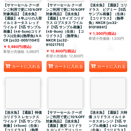
【サマーセール クーポ
【サマーセール クーポ
【淡水魚】【通販】コリ
ンご利用で更に10％OFF
ンご利用で更に10％OFF
ドラス ピグミー【5匹
対象商品】【淡水魚】
対象商品】【淡水魚】
サンプル画像】（生体）
【通販】４年ぶりの入荷
【通販】Lサイズ コリド
【コリドラス】（熱帯
イルミネータス レッド
ラス ロブスタス ワイル
魚）NKCR
[
zc32-
ワイルド【1匹 サンプル
ド【1匹 サンプル画像】
91018841
]
画像】(±4-5cm)コリド
(±8-9cm)（生体）【コ
1,300
円
(税込)
ラス)(生体)(熱帯魚)ＮＫ
リドラス】（熱帯魚）
希望小売価格
:
1,300
円
CR
[
zc32-00511041
]
NKCR
[
zc32-
91021751
]
5,980
円
(税込)
12,800
円
(税込)
希望小売価格
:
5,980
円
希望小売価格
:
12,800
円
カートに入れる
カートに入れる
カートに入れる
【淡水魚】【通販】特価
【サマーセール クーポ
【淡水魚】【通販】大特
コリドラス レセックス
ンご利用で更に10％OFF
価 コリドラス イルミネ
ワイルド【1匹 サンプル
対象商品】【淡水魚】
ータスオレンジ【1匹 サ
画像】(±5cm)（生体）
【通販】激安 コリドラ
ンプル画像】( ±2-3cm)
【コリドラス】（熱帯
ス ロンドニアジュリー
（生体）【コリドラス】