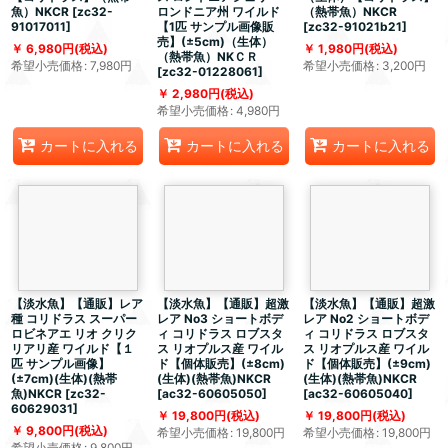
魚）NKCR
[
zc32-
ロンドニア州 ワイルド
（熱帯魚）NKCR
91017011
]
【1匹 サンプル画像販
[
zc32-91021b21
]
売】(±5cm)（生体）
6,980
円
(税込)
1,980
円
(税込)
（熱帯魚）NKＣＲ
希望小売価格
:
7,980
円
希望小売価格
:
3,200
円
[
zc32-01228061
]
2,980
円
(税込)
希望小売価格
:
4,980
円
カートに入れる
カートに入れる
カートに入れる
【淡水魚】【通販】レア
【淡水魚】【通販】超激
【淡水魚】【通販】超激
種 コリドラス スーパー
レア No3 ショートボデ
レア No2 ショートボデ
ロビネアエ リオ クリク
ィ コリドラス ロブスタ
ィ コリドラス ロブスタ
リアリ産 ワイルド【１
ス リオプルス産 ワイル
ス リオプルス産 ワイル
匹 サンプル画像】
ド【個体販売】(±8cm)
ド【個体販売】(±9cm)
(±7cm)(生体)(熱帯
(生体)(熱帯魚)NKCR
(生体)(熱帯魚)NKCR
魚)NKCR
[
zc32-
[
ac32-60605050
]
[
ac32-60605040
]
60629031
]
19,800
円
(税込)
19,800
円
(税込)
9,800
円
(税込)
希望小売価格
:
19,800
円
希望小売価格
:
19,800
円
希望小売価格
:
9,800
円