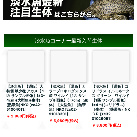
淡水魚コーナー最新入荷生体
【淡水魚】【通販】大
【淡水魚】【通販】カ
【淡水魚】【通販】コ
特価 希少種 アカメ【１
ラープロキロダス タメ
リドラス イルミネータ
匹 サンプル画像】(±3-
産 ワイルド【1匹 サン
ス グリーン ワイルド
4cm)(大型魚)(生体)
プル画像】(±7cm)（生
【1匹 サンプル画像】
(熱帯魚)NKO
[
zc42-
体）【大型魚】（熱帯
(±4ｍ)(コリドラス)
51004011
]
魚）NKO
[
zc02-
（生体）（熱帯魚）NK
91018391
]
ＣＲ
[
zc32-
[
2,980
円
(税込)
01029051
]
5,980
円
(税込)
8,800
円
(税込)