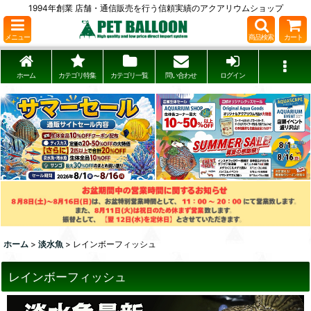
1994年創業 店舗・通信販売を行う信頼実績のアクアリウムショップ
メニュー
商品検索
カート
ホーム
カテゴリ特集
カテゴリ一覧
問い合わせ
ログイン
ホーム
>
淡水魚
>
レインボーフィッシュ
レインボーフィッシュ