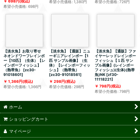
698
円
(税込)
希望小売価格
:
1,380
円
希望小売価格
:
726
円
希望小売価格
:
698
円
【淡水魚】お取り寄せ
【淡水魚】【通販】ニュ
【淡水魚】【通販】ファ
ネオンドワーフレインボ
ーギニアレインボー【1
イヤーレッドレインボー
ー【10匹】（生体）【レ
匹 サンプル画像】（生
フィッシュ【１匹 サン
インボーフィッシュ】
体）【レインボーフィッ
プル画像】(レインボー
（熱帯魚）
[
zc30-
シュ】（熱帯魚）
フィッシュ)(生体)(熱帯
91018601
]
[
zc30-91018561
]
魚)NK
[
zf30-
11118221
]
1,366
円
(税込)
298
円
(税込)
798
円
(税込)
希望小売価格
:
1,366
円
希望小売価格
:
298
円
希望小売価格
:
798
円
ホーム
ショッピングカート
マイページ