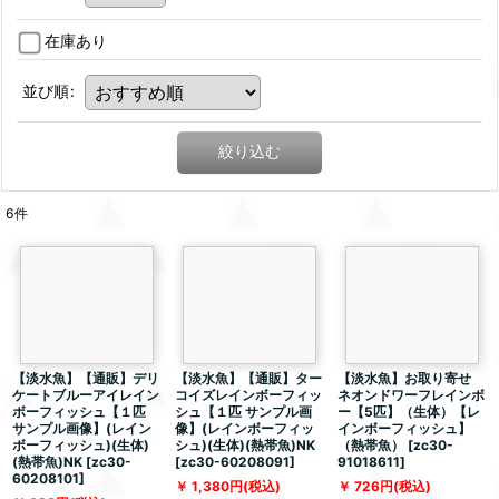
在庫あり
並び順
:
絞り込む
6
件
【淡水魚】【通販】デリ
【淡水魚】【通販】ター
【淡水魚】お取り寄せ
ケートブルーアイレイン
コイズレインボーフィッ
ネオンドワーフレインボ
ボーフィッシュ【１匹
シュ【１匹 サンプル画
ー【5匹】（生体）【レ
サンプル画像】(レイン
像】(レインボーフィッ
インボーフィッシュ】
ボーフィッシュ)(生体)
シュ)(生体)(熱帯魚)NK
（熱帯魚）
[
zc30-
(熱帯魚)NK
[
zc30-
[
zc30-60208091
]
91018611
]
60208101
]
1,380
円
(税込)
726
円
(税込)