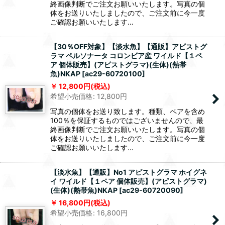
終画像判断でご注文お願いいたします。写真の個
体をお送りいたしましたので、ご注文前に今一度
ご確認お願いいたします…
【30％OFF対象】【淡水魚】【通販】アピストグ
ラマ ペルソナータ コロンビア産 ワイルド【１ペ
ア 個体販売】(アピストグラマ)(生体)(熱帯
魚)NKAP
[
ac29-60720100
]
12,800
円
(税込)
希望小売価格
:
12,800
円
写真の個体をお送り致します。種類、ペアを含め
100％を保証するものではございませんので、最
終画像判断でご注文お願いいたします。写真の個
体をお送りいたしましたので、ご注文前に今一度
ご確認お願いいたします…
【淡水魚】【通販】No1 アピストグラマ ホイグネ
イ ワイルド【１ペア 個体販売】(アピストグラマ)
(生体)(熱帯魚)NKAP
[
ac29-60720090
]
16,800
円
(税込)
希望小売価格
:
16,800
円