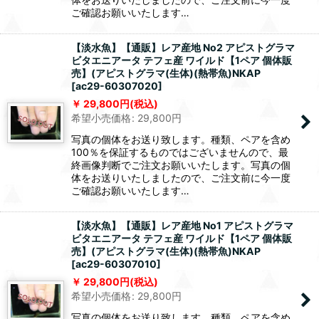
ご確認お願いいたします…
【淡水魚】【通販】レア産地 No2 アピストグラマ
ビタエニアータ テフェ産 ワイルド【1ペア 個体販
売】(アピストグラマ(生体)(熱帯魚)NKAP
[
ac29-60307020
]
29,800
円
(税込)
希望小売価格
:
29,800
円
写真の個体をお送り致します。種類、ペアを含め
100％を保証するものではございませんので、最
終画像判断でご注文お願いいたします。写真の個
体をお送りいたしましたので、ご注文前に今一度
ご確認お願いいたします…
【淡水魚】【通販】レア産地 No1 アピストグラマ
ビタエニアータ テフェ産 ワイルド【1ペア 個体販
売】(アピストグラマ(生体)(熱帯魚)NKAP
[
ac29-60307010
]
29,800
円
(税込)
希望小売価格
:
29,800
円
写真の個体をお送り致します。種類、ペアを含め