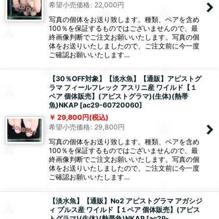
希望小売価格
:
22,000
円
写真の個体をお送り致します。種類、ペアを含め
100％を保証するものではございませんので、最
終画像判断でご注文お願いいたします。写真の個
体をお送りいたしましたので、ご注文前に今一度
ご確認お願いいたします…
【30％OFF対象】【淡水魚】【通販】アピストグ
ラマ フィールフレック アスリニ産 ワイルド【１
ペア 個体販売】(アピストグラマ)(生体)(熱帯
魚)NKAP
[
ac29-60720060
]
29,800
円
(税込)
希望小売価格
:
29,800
円
写真の個体をお送り致します。種類、ペアを含め
100％を保証するものではございませんので、最
終画像判断でご注文お願いいたします。写真の個
体をお送りいたしましたので、ご注文前に今一度
ご確認お願いいたします…
【淡水魚】【通販】No2 アピストグラマ アガシジ
ィ プルス産 ワイルド【１ペア 個体販売】(アピス
トグラマ)(生体)(熱帯魚)NKAP
[
ac29-