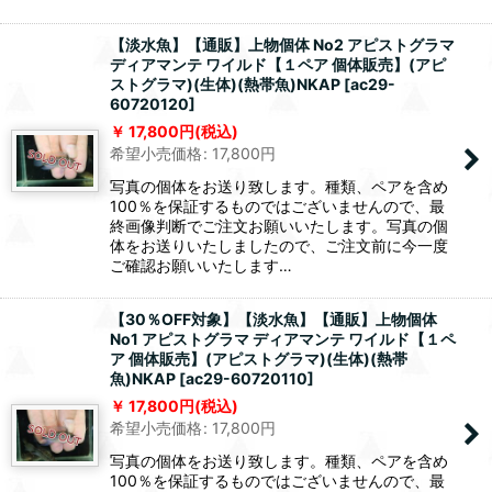
【淡水魚】【通販】上物個体 No2 アピストグラマ
ディアマンテ ワイルド【１ペア 個体販売】(アピ
ストグラマ)(生体)(熱帯魚)NKAP
[
ac29-
60720120
]
17,800
円
(税込)
希望小売価格
:
17,800
円
写真の個体をお送り致します。種類、ペアを含め
100％を保証するものではございませんので、最
終画像判断でご注文お願いいたします。写真の個
体をお送りいたしましたので、ご注文前に今一度
ご確認お願いいたします…
【30％OFF対象】【淡水魚】【通販】上物個体
No1 アピストグラマ ディアマンテ ワイルド【１ペ
ア 個体販売】(アピストグラマ)(生体)(熱帯
魚)NKAP
[
ac29-60720110
]
17,800
円
(税込)
希望小売価格
:
17,800
円
写真の個体をお送り致します。種類、ペアを含め
100％を保証するものではございませんので、最