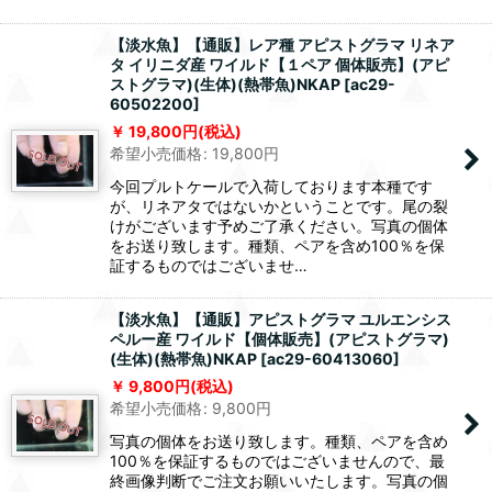
【淡水魚】【通販】レア種 アピストグラマ リネア
タ イリニダ産 ワイルド【１ペア 個体販売】(アピ
ストグラマ)(生体)(熱帯魚)NKAP
[
ac29-
60502200
]
19,800
円
(税込)
希望小売価格
:
19,800
円
今回プルトケールで入荷しております本種です
が、リネアタではないかということです。尾の裂
けがございます予めご了承ください。写真の個体
をお送り致します。種類、ペアを含め100％を保
証するものではございませ…
【淡水魚】【通販】アピストグラマ ユルエンシス
ペルー産 ワイルド【個体販売】(アピストグラマ)
(生体)(熱帯魚)NKAP
[
ac29-60413060
]
9,800
円
(税込)
希望小売価格
:
9,800
円
写真の個体をお送り致します。種類、ペアを含め
100％を保証するものではございませんので、最
終画像判断でご注文お願いいたします。写真の個