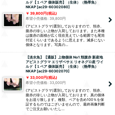
ルド【１ペア 個体販売】（生体）（熱帯魚）
NKAP
[
ac29-60302080
]
39,800
円
(税込)
希望小売価格
:
39,800
円
(アピストグラマ)選別しておりますので、頬赤、
腹赤の珍しい上物が入荷しております。また本種
は腹赤の面積が広く現在見えている範囲でも尾筒
付近くらいまであるように思えます。滅多にない
個体となります。写真の…
【淡水魚】【通販】上物個体 No1 頬腹赤 新産地
アピストグラマ エリザベサエ リオネグロ産 ワイ
ルド【１ペア 個体販売】（生体）（熱帯魚）
NKAP
[
ac29-60302070
]
33,000
円
(税込)
希望小売価格
:
33,000
円
(アピストグラマ)選別しておりますので、頬赤、
腹赤の珍しい上物が入荷しております。真の個体
をお送り致します。種類、ペアを含め100％を保
証するものではございませんので、最終画像判断
でご注文お願いいたし…