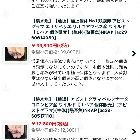
ご注文お願いいたします…
【淡水魚】【通販】極上個体 No1 頬腹赤 アピスト
グラマ エリザベサエ リオウアウペス産 ワイルド
【１ペア 個体販売】(生体)(熱帯魚)NKAP
[
ac29-
60614080
]
39,800
円
(税込)
希望小売価格
:
39,800
円
通常頬赤の個体は腹赤になりにくく、腹赤の個体
は頬赤になりにくいのですが、本個体は既に頬も
腹も赤みが出ている極上個体となります。入荷頻
度は少ない希少価値の高い個体となりますので、
是非入手してください。写…
【淡水魚】【通販】アピストグラマ ペルソナータ
コロンビア産 ワイルド【１ペア 個体販売】(アピ
ストグラマ)(生体)(熱帯魚)NKAP
[
ac29-
60517110
]
12,800
円
(税込)
希望小売価格
:
12,800
円
写真の個体をお送り致します。種類、ペアを含め