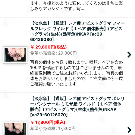
ます。今後どのように変化してくるのは非常に楽
しみなアガシジィです。写…
【淡水魚】【通販】レア種 アピストグラマ フィー
ルフレック ワイルド【１ペア 個体販売】(アピス
トグラマ)(生体)(熱帯魚)NKAP
[
ac29-
60126080
]
29,800
円
(税込)
希望小売価格
:
29,800
円
写真の個体をお送り致します。種類、ペアを含め
100％を保証するものではございませんので、最
終画像判断でご注文お願いいたします。写真の個
体をお送りいたしましたので、ご注文前に今一度
ご確認お願いいたします…
【淡水魚】【通販】レア種 アピストグラマ ボレリ
ーパンタナール ミモザ産 ワイルド【１ペア 個体
販売】(アピストグラマ)(生体)(熱帯魚)NKAP
[
ac29-60126070
]
17,800
円
(税込)
希望小売価格
:
17,800
円