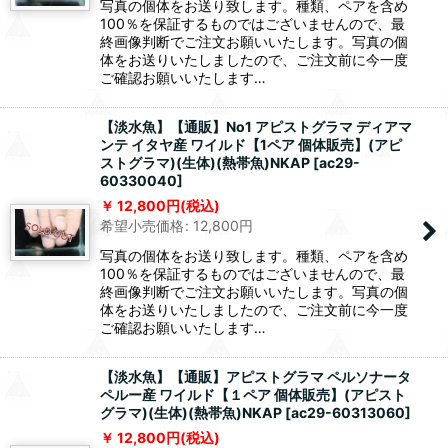
写真の個体をお送り致します。種類、ペアを含め
100％を保証するものではございませんので、最
終画像判断でご注文お願いいたします。写真の個
体をお送りいたしましたので、ご注文前に今一度
ご確認お願いいたします…
【淡水魚】【通販】No1 アピストグラマ ディアマ
ンテ イタヤ産 ワイルド【1ペア 個体販売】(アピ
ストグラマ)(生体)(熱帯魚)NKAP
[
ac29-
60330040
]
12,800
円
(税込)
希望小売価格
:
12,800
円
写真の個体をお送り致します。種類、ペアを含め
100％を保証するものではございませんので、最
終画像判断でご注文お願いいたします。写真の個
体をお送りいたしましたので、ご注文前に今一度
ご確認お願いいたします…
【淡水魚】【通販】アピストグラマ ペルソナータ
ペルー産 ワイルド【１ペア 個体販売】(アピスト
グラマ)(生体)(熱帯魚)NKAP
[
ac29-60313060
]
12,800
円
(税込)