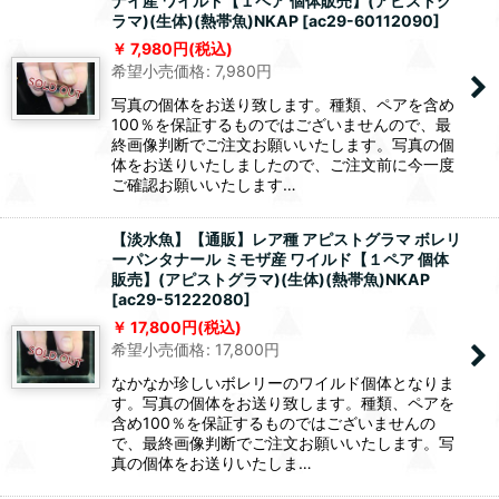
ナイ産 ワイルド【１ペア 個体販売】(アピストグ
ラマ)(生体)(熱帯魚)NKAP
[
ac29-60112090
]
7,980
円
(税込)
希望小売価格
:
7,980
円
写真の個体をお送り致します。種類、ペアを含め
100％を保証するものではございませんので、最
終画像判断でご注文お願いいたします。写真の個
体をお送りいたしましたので、ご注文前に今一度
ご確認お願いいたします…
【淡水魚】【通販】レア種 アピストグラマ ボレリ
ーパンタナール ミモザ産 ワイルド【１ペア 個体
販売】(アピストグラマ)(生体)(熱帯魚)NKAP
[
ac29-51222080
]
17,800
円
(税込)
希望小売価格
:
17,800
円
なかなか珍しいボレリーのワイルド個体となりま
す。写真の個体をお送り致します。種類、ペアを
含め100％を保証するものではございませんの
で、最終画像判断でご注文お願いいたします。写
真の個体をお送りいたしま…