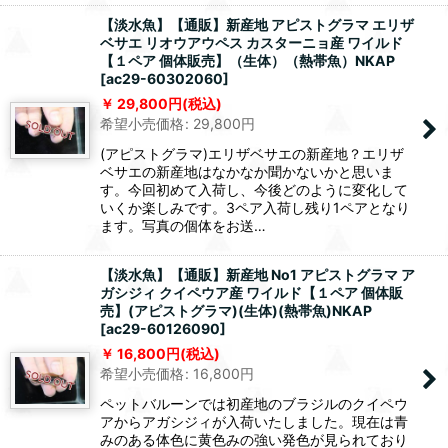
【淡水魚】【通販】新産地 アピストグラマ エリザ
ベサエ リオウアウペス カスターニョ産 ワイルド
【１ペア 個体販売】（生体）（熱帯魚）NKAP
[
ac29-60302060
]
29,800
円
(税込)
希望小売価格
:
29,800
円
(アピストグラマ)エリザベサエの新産地？エリザ
ベサエの新産地はなかなか聞かないかと思いま
す。今回初めて入荷し、今後どのように変化して
いくか楽しみです。3ペア入荷し残り1ペアとなり
ます。写真の個体をお送…
【淡水魚】【通販】新産地 No1 アピストグラマ ア
ガシジィ クイペウア産 ワイルド【１ペア 個体販
売】(アピストグラマ)(生体)(熱帯魚)NKAP
[
ac29-60126090
]
16,800
円
(税込)
希望小売価格
:
16,800
円
ペットバルーンでは初産地のブラジルのクイペウ
アからアガシジィが入荷いたしました。現在は青
みのある体色に黄色みの強い発色が見られており