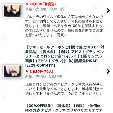
29,800
円
(税込)
希望小売価格
:
29,800
円
プルクラのワイルド個体の入荷は極めて少ないで
す。是非飼育してください。写真の個体をお送り
致します。種類、ペアを含め100％を保証するも
のではございませんので、最終画像判断でご注文
お願いいたします。写真…
【サマーセール クーポンご利用で更に10％OFF対
象商品】【淡水魚】【通販】アピストグラマ ペル
ソナータ コロンビア産 ワイルド【１匹 サンプル
画像】(アピストグラマ)(生体)(熱帯魚)NKAP
[
zc29-60614111
]
3,980
円
(税込)
希望小売価格
:
3,980
円
現在コロンビア産のアピストグラマの入荷が減っ
ている中貴重なペルソとなります。雌雄選別は一
切行っておりませんので、予めご了承ください。
【30％OFF対象】【淡水魚】【通販】上物個体
No2 頬赤 アピストグラマ エリザベサエ リオウア