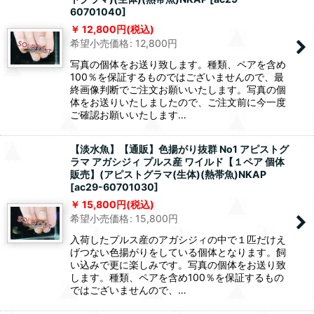
60701040
]
12,800
円
(税込)
希望小売価格
:
12,800
円
写真の個体をお送り致します。種類、ペアを含め
100％を保証するものではございませんので、最
終画像判断でご注文お願いいたします。写真の個
体をお送りいたしましたので、ご注文前に今一度
ご確認お願いいたします…
【淡水魚】【通販】色揚がり抜群 No1 アピストグ
ラマ アガシジィ プルス産 ワイルド【１ペア 個体
販売】(アピストグラマ(生体)(熱帯魚)NKAP
[
ac29-60701030
]
15,800
円
(税込)
希望小売価格
:
15,800
円
入荷したプルス産のアガシジィの中で１匹だけえ
げつない色揚がりをしている個体となります。飼
い込みで更に楽しみです。写真の個体をお送り致
します。種類、ペアを含め100％を保証するもの
ではございませんので、…