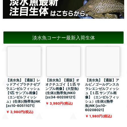
淡水魚コーナー最新入荷生体
【淡水魚】【通販】レ
【淡水魚】【通販】オ
【淡水魚】【通販】ア
ッドアイプラチナゼブ
オクチユゴイ【１匹 サ
ルビノゴールデンスカ
ラエンゼルフィッシュ
ンプル画像】(大型魚)
ラレエンゼルフィッシ
【1匹 サンプル画像】
(生体)(熱帯魚)NKO
ュ【１匹 サンプル画
（エンゼルフィッシ
[
zc34-60208121
]
像】（エンゼルフィッ
ュ）(生体)(熱帯魚)NK
シュ）(生体)(熱帯
体
3,980
円
(税込)
[
zc10-60511071
]
魚)NK
[
zc10-
5
60208021
]
3,980
円
(税込)
1,980
円
(税込)