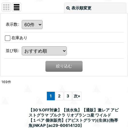
表示順変更
表示数
:
在庫あり
並び順
:
絞り込む
169
件
1
2
3
次
»
【30％OFF対象】【淡水魚】【通販】激レア アピ
ストグラマ プルクラ リオブランコ産 ワイルド
【１ペア 個体販売】(アピストグラマ)(生体)(熱帯
魚)NKAP
[
ac29-60614120
]