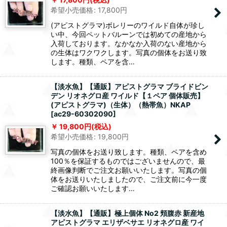
希望小売価格
:
17,800
円
(アピストグラマ)ボレリーのワイルド自体が珍し
い中、今回ペットバルーンでは初めての産地から
入荷しております。なかなか入荷のない産地から
の生体はワクワクします。写真の個体をお送り致
します。種類、ペアを含…
【淡水魚】【通販】アピストグラマ ブライドビン
デン リオネグロ産 ワイルド【１ペア 個体販売】
(アピストグラマ)（生体）（熱帯魚）NKAP
[
ac29-60302090
]
19,800
円
(税込)
希望小売価格
:
19,800
円
写真の個体をお送り致します。種類、ペアを含め
100％を保証するものではございませんので、最
終画像判断でご注文お願いいたします。写真の個
体をお送りいたしましたので、ご注文前に今一度
ご確認お願いいたします…
【淡水魚】【通販】極上個体 No2 頬腹赤 新産地
アピストグラマ エリザベサエ リオネグロ産 ワイ