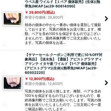
ウペス産 ワイルド【１ペア 個体販売】(生体)(熱
帯魚)NKAP
[
ac29-60614090
]
29,800
円
(税込)
希望小売価格
:
29,800
円
頬赤の個体の中から一番赤い個体を選別して撮影
しております。写真の個体をお送り致します。種
類、ペアを含め100％を保証するものではござい
ませんので、最終画像判断でご注文お願いいたし
ます。写真の個体をお送…
【サマーセール クーポンご利用で更に10％OFF対
象商品】【淡水魚】【通販】アピストグラマ ディ
アマンテ イタヤ産 ワイルド【1ペア 個体販売】
(アピストグラマ)(生体)(熱帯魚)NKAP
[
ac29-
60502220
]
12,800
円
(税込)
希望小売価格
:
12,800
円
写真の個体をお送り致します。種類、ペアを含め
100％を保証するものではございませんので、最
終画像判断でご注文お願いいたします。写真の個
体をお送りいたしましたので、ご注文前に今一度
ご確認お願いいたします…