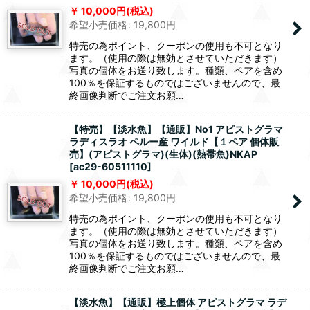
10,000
円
(税込)
希望小売価格
:
19,800
円
特売の為ポイント、クーポンの使用も不可となり
ます。（使用の際は無効とさせていただきます）
写真の個体をお送り致します。種類、ペアを含め
100％を保証するものではございませんので、最
終画像判断でご注文お願…
【特売】【淡水魚】【通販】No1 アピストグラマ
ラディスラオ ペルー産 ワイルド【１ペア 個体販
売】(アピストグラマ)(生体)(熱帯魚)NKAP
[
ac29-60511110
]
10,000
円
(税込)
希望小売価格
:
19,800
円
特売の為ポイント、クーポンの使用も不可となり
ます。（使用の際は無効とさせていただきます）
写真の個体をお送り致します。種類、ペアを含め
100％を保証するものではございませんので、最
終画像判断でご注文お願…
【淡水魚】【通販】極上個体 アピストグラマ ラデ