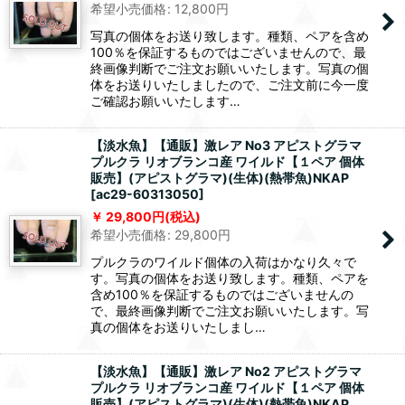
希望小売価格
:
12,800
円
写真の個体をお送り致します。種類、ペアを含め
100％を保証するものではございませんので、最
終画像判断でご注文お願いいたします。写真の個
体をお送りいたしましたので、ご注文前に今一度
ご確認お願いいたします…
【淡水魚】【通販】激レア No3 アピストグラマ
プルクラ リオブランコ産 ワイルド【１ペア 個体
販売】(アピストグラマ)(生体)(熱帯魚)NKAP
[
ac29-60313050
]
29,800
円
(税込)
希望小売価格
:
29,800
円
プルクラのワイルド個体の入荷はかなり久々で
す。写真の個体をお送り致します。種類、ペアを
含め100％を保証するものではございませんの
で、最終画像判断でご注文お願いいたします。写
真の個体をお送りいたしまし…
【淡水魚】【通販】激レア No2 アピストグラマ
プルクラ リオブランコ産 ワイルド【１ペア 個体
販売】(アピストグラマ)(生体)(熱帯魚)NKAP