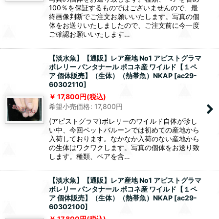
100％を保証するものではございませんので、最
終画像判断でご注文お願いいたします。写真の個
体をお送りいたしましたので、ご注文前に今一度
ご確認お願いいたします…
【淡水魚】【通販】レア産地 No1 アピストグラマ
ボレリー パンタナール ポコネ産 ワイルド【１ペ
ア 個体販売】（生体）（熱帯魚）NKAP
[
ac29-
60302110
]
17,800
円
(税込)
希望小売価格
:
17,800
円
(アピストグラマ)ボレリーのワイルド自体が珍し
い中、今回ペットバルーンでは初めての産地から
入荷しております。なかなか入荷のない産地から
の生体はワクワクします。写真の個体をお送り致
します。種類、ペアを含…
【淡水魚】【通販】レア産地 No1 アピストグラマ
ボレリー パンタナール ポコネ産 ワイルド【１ペ
ア 個体販売】（生体）（熱帯魚）NKAP
[
ac29-
60302100
]
17,800
円
(税込)