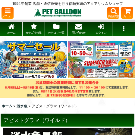
1994年創業 店舗・通信販売を行う信頼実績のアクアリウムショップ
メニュー
商品検索
カート
ホーム
カテゴリ特集
カテゴリ一覧
問い合わせ
ログイン
ホーム
>
淡水魚
>
アピストグラマ（ワイルド）
アピストグラマ（ワイルド）