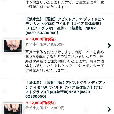
体をお送りいたしましたので、ご注文前に今一度
ご確認お願いいたします…
【淡水魚】【通販】アピストグラマ ブライドビン
デン リオネグロ産 ワイルド【１ペア 個体販売】
(アピストグラマ)（生体）（熱帯魚）NKAP
[
ac29-60330060
]
19,800
円
(税込)
希望小売価格
:
19,800
円
写真の個体をお送り致します。種類、ペアを含め
100％を保証するものではございませんので、最
終画像判断でご注文お願いいたします。写真の個
体をお送りいたしましたので、ご注文前に今一度
ご確認お願いいたします…
【淡水魚】【通販】No2 アピストグラマ ディアマ
ンテ イタヤ産 ワイルド【1ペア 個体販売】(アピ
ストグラマ)(生体)(熱帯魚)NKAP
[
ac29-
60330050
]
12,800
円
(税込)
希望小売価格
:
12,800
円