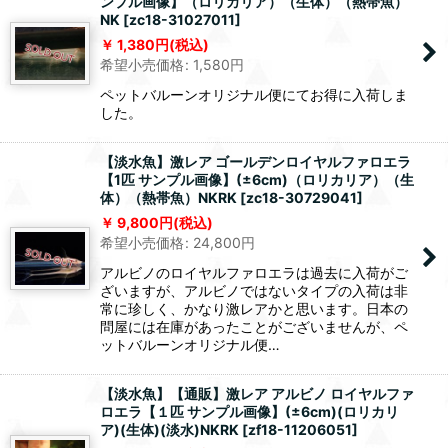
ンプル画像】（ロリカリア）（生体）（熱帯魚）
NK
[
zc18-31027011
]
1,380
円
(税込)
希望小売価格
:
1,580
円
ペットバルーンオリジナル便にてお得に入荷しま
した。
【淡水魚】激レア ゴールデンロイヤルファロエラ
【1匹 サンプル画像】(±6cm)（ロリカリア）（生
体）（熱帯魚）NKRK
[
zc18-30729041
]
9,800
円
(税込)
希望小売価格
:
24,800
円
アルビノのロイヤルファロエラは過去に入荷がご
ざいますが、アルビノではないタイプの入荷は非
常に珍しく、かなり激レアかと思います。日本の
問屋には在庫があったことがございませんが、ペ
ットバルーンオリジナル便…
【淡水魚】【通販】激レア アルビノ ロイヤルファ
ロエラ【１匹 サンプル画像】(±6cm)(ロリカリ
ア)(生体)(淡水)NKRK
[
zf18-11206051
]