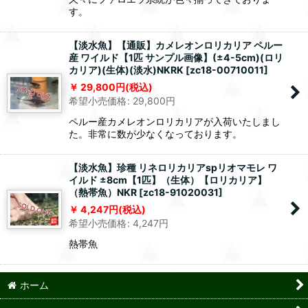
す。
【淡水魚】【通販】カメレオンロリカリア ペルー
産 ワイルド【1匹 サンプル画像】(±4-5cm)(ロリ
カリア)(生体)(淡水)NKRK
[
zc18-00710011
]
29,800
円
(税込)
希望小売価格
:
29,800
円
ペルー産カメレオンロリカリアが入荷いたしまし
た。非常に数が少なくなっております。
【淡水魚】珍種 リネロリカリアspリオマモレ ワ
イルド ±8cm【1匹】（生体）【ロリカリア】
（熱帯魚）NKR
[
zc18-91020031
]
4,247
円
(税込)
希望小売価格
:
4,247
円
熱帯魚
ホーム