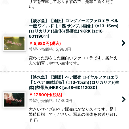
リアを在庫しておりますので、是非ご覧くださ
い。
【淡水魚】【通販】ロングノーズファロエラ ペル
ー産 ワイルド【１匹 サンプル画像】(±13-15cm)
(ロリカリア)(生体)(熱帯魚)NKRK
[
zc18-
60119011
]
5,980
円
(税込)
希望小売価格
:
5,980
円
変わった形をした面白いファロエラです。案外丈
夫で飼育しやすい生体です。
【淡水魚】【通販】ペア販売 ロイヤルファロエラ
【１ペア 個体販売】(±13-15cm)(ロリカリア)(生
体)(熱帯魚)NKRK
[
ac18-60112080
]
17,800
円
(税込)
希望小売価格
:
17,800
円
大きいサイズのペア販売はかなり久々です。是非
繁殖目指してください。写真の個体をお送り致し
ます。