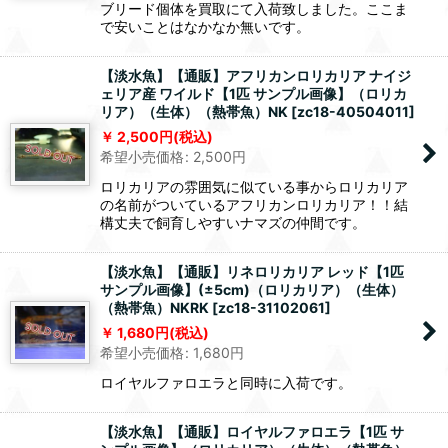
ブリード個体を買取にて入荷致しました。ここま
で安いことはなかなか無いです。
【淡水魚】【通販】アフリカンロリカリア ナイジ
ェリア産 ワイルド【1匹 サンプル画像】（ロリカ
リア）（生体）（熱帯魚）NK
[
zc18-40504011
]
2,500
円
(税込)
希望小売価格
:
2,500
円
ロリカリアの雰囲気に似ている事からロリカリア
の名前がついているアフリカンロリカリア！！結
構丈夫で飼育しやすいナマズの仲間です。
【淡水魚】【通販】リネロリカリア レッド【1匹
サンプル画像】(±5cm)（ロリカリア）（生体）
（熱帯魚）NKRK
[
zc18-31102061
]
1,680
円
(税込)
希望小売価格
:
1,680
円
ロイヤルファロエラと同時に入荷です。
【淡水魚】【通販】ロイヤルファロエラ【1匹 サ