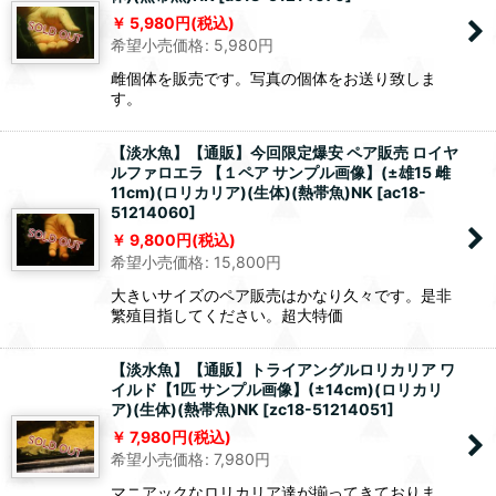
5,980
円
(税込)
希望小売価格
:
5,980
円
雌個体を販売です。写真の個体をお送り致しま
す。
【淡水魚】【通販】今回限定爆安 ペア販売 ロイヤ
ルファロエラ 【１ペア サンプル画像】(±雄15 雌
11cm)(ロリカリア)(生体)(熱帯魚)NK
[
ac18-
51214060
]
9,800
円
(税込)
希望小売価格
:
15,800
円
大きいサイズのペア販売はかなり久々です。是非
繁殖目指してください。超大特価
【淡水魚】【通販】トライアングルロリカリア ワ
イルド【1匹 サンプル画像】(±14cm)(ロリカリ
ア)(生体)(熱帯魚)NK
[
zc18-51214051
]
7,980
円
(税込)
希望小売価格
:
7,980
円
マニアックなロリカリア達が揃ってきておりま