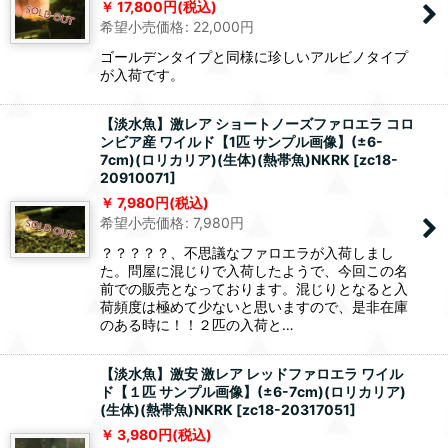
17,800
円
(税込)
希望小売価格
:
22,000
円
ゴールデンタイプと同様に珍しいアルビノタイプ
が入荷です。
【淡水魚】激レア ショートノーズファロエラ コロ
ンビア産 ワイルド【1匹 サンプル画像】(±6-
7cm)(ロリカリア)(生体)(熱帯魚)NKRK
[
zc18-
20910071
]
7,980
円
(税込)
希望小売価格
:
7,980
円
？？？？？、不思議なファロエラが入荷しまし
た。問屋に混じりで入荷したようで、今回この名
前での販売となっております。混じりとなると入
荷頻度は極めて少ないと思いますので、是非在庫
のある時に！！２匹の入荷と…
【淡水魚】激安 激レア レッドファロエラ ワイル
ド【１匹 サンプル画像】(±6-7cm)(ロリカリア)
(生体)(熱帯魚)NKRK
[
zc18-20317051
]
3,980
円
(税込)