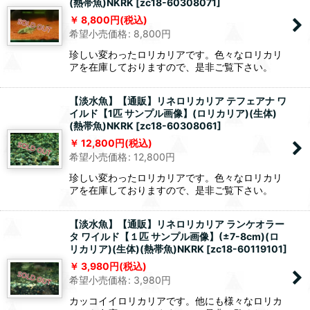
(熱帯魚)NKRK
[
zc18-60308071
]
8,800
円
(税込)
希望小売価格
:
8,800
円
珍しい変わったロリカリアです。色々なロリカリ
アを在庫しておりますので、是非ご覧下さい。
【淡水魚】【通販】リネロリカリア テフェアナ ワ
イルド【1匹 サンプル画像】(ロリカリア)(生体)
(熱帯魚)NKRK
[
zc18-60308061
]
12,800
円
(税込)
希望小売価格
:
12,800
円
珍しい変わったロリカリアです。色々なロリカリ
アを在庫しておりますので、是非ご覧下さい。
【淡水魚】【通販】リネロリカリア ランケオラー
タ ワイルド【１匹 サンプル画像】(±7-8cm)(ロ
リカリア)(生体)(熱帯魚)NKRK
[
zc18-60119101
]
3,980
円
(税込)
希望小売価格
:
3,980
円
カッコイイロリカリアです。他にも様々なロリカ