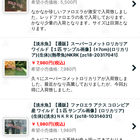
希望小売価格
:
5,500
円
なかなか珍しいファロエラが激安で入荷致しまし
た。レッドファロエラの名で入荷しております。
かなり少量の入荷となります。サイズは目測とな
ります。
【淡水魚】【通販】スーパーコメットロリカリア
ワイルド【１匹 サンプル画像】(±7cm)(ロリカリ
ア)(生体)(熱帯魚)NKRK
[
zc18-20317041
]
7,980
円
(税込)
希望小売価格
:
7,980
円
久々にスーパーコメットロリカリアが入荷致しま
した。最近かなり高騰しておりましたが、今回お
得に入荷致しました。
【淡水魚】【通販】ファロエラ アクス コロンビア
産 ワイルド【１匹 サンプル画像】(ロリカリア)
(生体)(淡水)ＮＫＲＫ
[
zc18-10314031
]
1,980
円
(税込)
希望小売価格
:
1,980
円
久々にファロエラ系統が色々揃ってきておりま