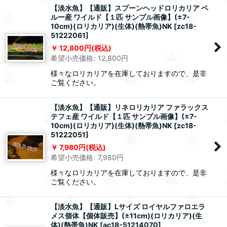
【淡水魚】【通販】スプーンヘッドロリカリア ペ
ルー産 ワイルド【１匹 サンプル画像】(±7-
10cm)(ロリカリア)(生体)(熱帯魚)NK
[
zc18-
51222061
]
12,800
円
(税込)
希望小売価格
:
12,800
円
様々なロリカリアを在庫しておりますので、是非
ご覧ください。
【淡水魚】【通販】リネロリカリア ファラックス
テフェ産 ワイルド【１匹 サンプル画像】(±7-
10cm)(ロリカリア)(生体)(熱帯魚)NK
[
zc18-
51222051
]
7,980
円
(税込)
希望小売価格
:
7,980
円
様々なロリカリアを在庫しておりますので、是非
ご覧ください。
【淡水魚】【通販】Lサイズ ロイヤルファロエラ
メス個体【個体販売】(±11cm)(ロリカリア)(生
体)(熱帯魚)NK
[
ac18-51214070
]