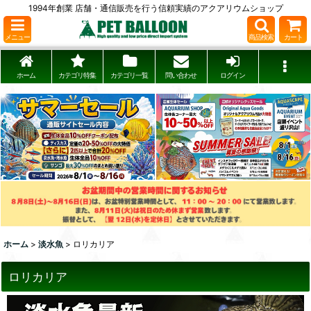
1994年創業 店舗・通信販売を行う信頼実績のアクアリウムショップ
メニュー
商品検索
カート
ホーム
カテゴリ特集
カテゴリ一覧
問い合わせ
ログイン
ホーム
>
淡水魚
>
ロリカリア
ロリカリア