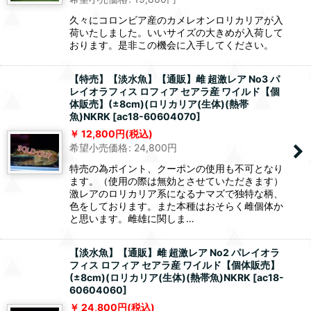
久々にコロンビア産のカメレオンロリカリアが入
荷いたしました。いいサイズの大きめが入荷して
おります。是非この機会に入手してください。
【特売】【淡水魚】【通販】雌 超激レア No3 パ
レイオラフィス ロフィア セアラ産 ワイルド【個
体販売】(±8cm)(ロリカリア(生体)(熱帯
魚)NKRK
[
ac18-60604070
]
12,800
円
(税込)
希望小売価格
:
24,800
円
特売の為ポイント、クーポンの使用も不可となり
ます。（使用の際は無効とさせていただきます）
激レアのロリカリア系になるナマズで独特な柄、
色をしております。また本種はおそらく雌個体か
と思います。雌雄に関しま…
【淡水魚】【通販】雌 超激レア No2 パレイオラ
フィス ロフィア セアラ産 ワイルド【個体販売】
(±8cm)(ロリカリア(生体)(熱帯魚)NKRK
[
ac18-
60604060
]
24,800
円
(税込)