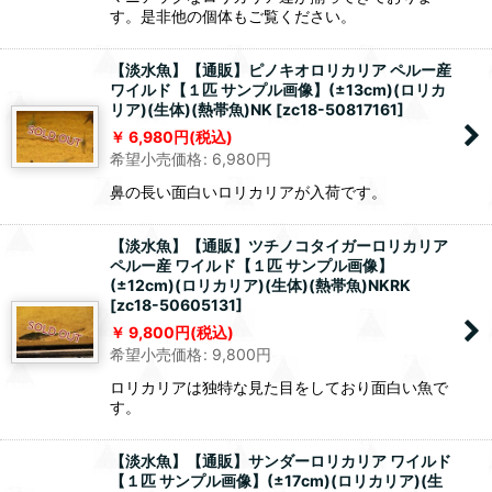
す。是非他の個体もご覧ください。
【淡水魚】【通販】ピノキオロリカリア ペルー産
ワイルド【１匹 サンプル画像】(±13cm)(ロリカ
リア)(生体)(熱帯魚)NK
[
zc18-50817161
]
6,980
円
(税込)
希望小売価格
:
6,980
円
鼻の長い面白いロリカリアが入荷です。
【淡水魚】【通販】ツチノコタイガーロリカリア
ペルー産 ワイルド【１匹 サンプル画像】
(±12cm)(ロリカリア)(生体)(熱帯魚)NKRK
[
zc18-50605131
]
9,800
円
(税込)
希望小売価格
:
9,800
円
ロリカリアは独特な見た目をしており面白い魚で
す。
【淡水魚】【通販】サンダーロリカリア ワイルド
【１匹 サンプル画像】(±17cm)(ロリカリア)(生