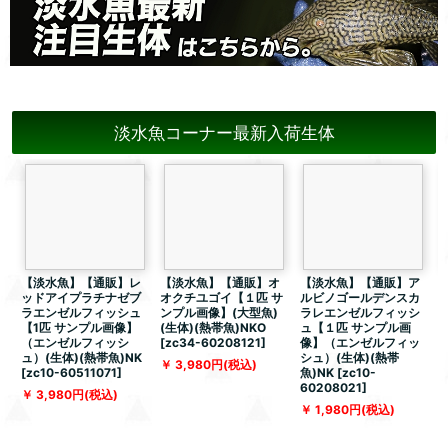
淡水魚コーナー最新入荷生体
【淡水魚】【通販】レ
【淡水魚】【通販】オ
【淡水魚】【通販】ア
ッドアイプラチナゼブ
オクチユゴイ【１匹 サ
ルビノゴールデンスカ
ラエンゼルフィッシュ
ンプル画像】(大型魚)
ラレエンゼルフィッシ
【1匹 サンプル画像】
(生体)(熱帯魚)NKO
ュ【１匹 サンプル画
（エンゼルフィッシ
[
zc34-60208121
]
像】（エンゼルフィッ
ュ）(生体)(熱帯魚)NK
シュ）(生体)(熱帯
体
3,980
円
(税込)
[
zc10-60511071
]
魚)NK
[
zc10-
5
60208021
]
3,980
円
(税込)
1,980
円
(税込)