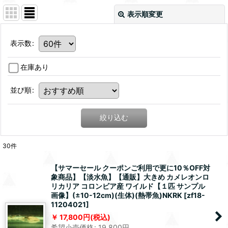
表示順変更
表示数
:
在庫あり
並び順
:
絞り込む
30
件
【サマーセール クーポンご利用で更に10％OFF対
象商品】【淡水魚】【通販】大きめ カメレオンロ
リカリア コロンビア産 ワイルド【１匹 サンプル
画像】(±10-12cm)(生体)(熱帯魚)NKRK
[
zf18-
11204021
]
17,800
円
(税込)
希望小売価格
:
19,800
円