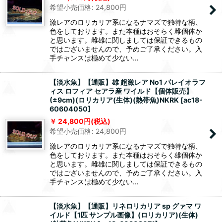
希望小売価格
:
24,800
円
激レアのロリカリア系になるナマズで独特な柄、
色をしております。また本種はおそらく雌個体か
と思います。雌雄に関しましては保証できるもの
ではございませんので、予めご了承ください。入
手チャンスは極めて少ない…
【淡水魚】【通販】雄 超激レア No1 パレイオラフ
ィス ロフィア セアラ産 ワイルド【個体販売】
(±9cm)(ロリカリア(生体)(熱帯魚)NKRK
[
ac18-
60604050
]
24,800
円
(税込)
希望小売価格
:
24,800
円
激レアのロリカリア系になるナマズで独特な柄、
色をしております。また本種はおそらく雄個体か
と思います。雌雄に関しましては保証できるもの
ではございませんので、予めご了承ください。入
手チャンスは極めて少ない…
【淡水魚】【通販】リネロリカリア sp グァマ ワ
イルド【1匹 サンプル画像】(ロリカリア)(生体)