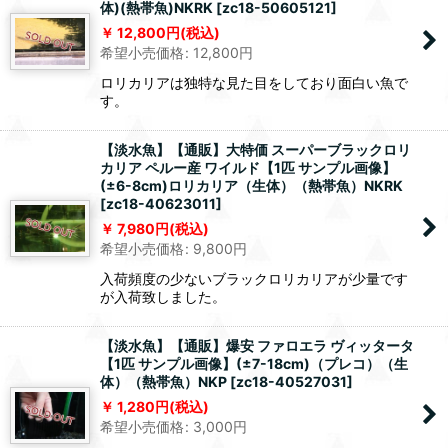
体)(熱帯魚)NKRK
[
zc18-50605121
]
12,800
円
(税込)
希望小売価格
:
12,800
円
ロリカリアは独特な見た目をしており面白い魚で
す。
【淡水魚】【通販】大特価 スーパーブラックロリ
カリア ペルー産 ワイルド【1匹 サンプル画像】
(±6-8cm)ロリカリア（生体）（熱帯魚）NKRK
[
zc18-40623011
]
7,980
円
(税込)
希望小売価格
:
9,800
円
入荷頻度の少ないブラックロリカリアが少量です
が入荷致しました。
【淡水魚】【通販】爆安 ファロエラ ヴィッタータ
【1匹 サンプル画像】(±7-18cm)（プレコ）（生
体）（熱帯魚）NKP
[
zc18-40527031
]
1,280
円
(税込)
希望小売価格
:
3,000
円