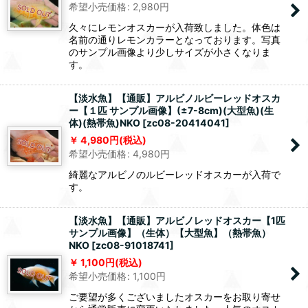
希望小売価格
:
2,980
円
久々にレモンオスカーが入荷致しました。体色は
名前の通りレモンカラーとなっております。写真
のサンプル画像より少しサイズが小さくなりま
す。
【淡水魚】【通販】アルビノルビーレッドオスカ
ー【１匹 サンプル画像】(±7-8cm)(大型魚)(生
体)(熱帯魚)NKO
[
zc08-20414041
]
4,980
円
(税込)
希望小売価格
:
4,980
円
綺麗なアルビノのルビーレッドオスカーが入荷で
す。
【淡水魚】【通販】アルビノレッドオスカー【1匹
サンプル画像】（生体）【大型魚】（熱帯魚）
NKO
[
zc08-91018741
]
1,100
円
(税込)
希望小売価格
:
1,100
円
ご要望が多くございましたオスカーをお取り寄せ