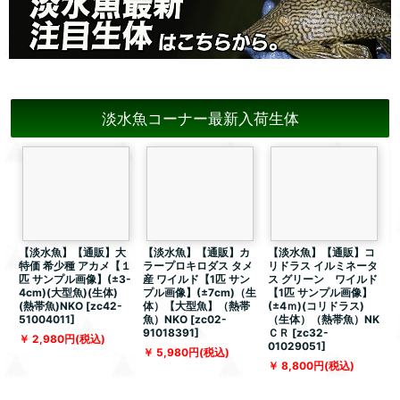
淡水魚コーナー最新入荷生体
【淡水魚】【通販】大
【淡水魚】【通販】カ
【淡水魚】【通販】コ
特価 希少種 アカメ【１
ラープロキロダス タメ
リドラス イルミネータ
匹 サンプル画像】(±3-
産 ワイルド【1匹 サン
ス グリーン ワイルド
4cm)(大型魚)(生体)
プル画像】(±7cm)（生
【1匹 サンプル画像】
(熱帯魚)NKO
[
zc42-
体）【大型魚】（熱帯
(±4ｍ)(コリドラス)
51004011
]
魚）NKO
[
zc02-
（生体）（熱帯魚）NK
91018391
]
ＣＲ
[
zc32-
[
2,980
円
(税込)
01029051
]
5,980
円
(税込)
8,800
円
(税込)