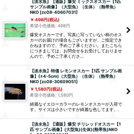
【淡水魚】【通販】爆安 ミックスオスカー【1匹
サンプル画像】（大型魚）（生体）（熱帯魚）
NKO
[
zc08-40607031
]
498
円
(税込)
希望小売価格
:
498
円
爆安オスカーです。写真に写っていない柄のオス
カーのお届けの場合もございますが、ご指定でき
かねますので、予めご了承ください。またこちら
につきましては、お問合せをお受けしておりませ
んので、予めご了承くださ…
【淡水魚】特価 レモンオスカー【1匹 サンプル画
像】(±4-5cm)（大型魚）（生体）（熱帯魚）
NKO
[
zc08-30609051
]
1,580
円
(税込)
希望小売価格
:
1,580
円
綺麗なイエローカラーのレモンオスカーが入荷で
す。サイズは小さいですが綺麗な色してます。.
【淡水魚】【通販】爆安 チリレッドオスカー【1
匹 サンプル画像】(大型魚)(生体)(熱帯魚)NKO