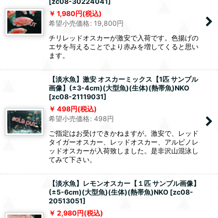
[
zc08-30224041
]
1,980
円
(税込)
希望小売価格
:
19,800
円
チリレッドオスカーが激安で入荷です。色揚げの
エサを与えることでより赤みを増してくると思い
ます。
【淡水魚】激安 オスカーミックス【1匹 サンプル
画像】(±3-4cm)(大型魚)(生体)(熱帯魚)NKO
[
zc08-21119031
]
498
円
(税込)
希望小売価格
:
498
円
ご指定はお受けできかねますが。激安で、レッド
タイガーオスカー、レッドオスカー、アルビノレ
ッドオスカーが入荷致しました。是非沢山混泳し
てみて下さい。
【淡水魚】レモンオスカー【１匹 サンプル画像】
(±5-6cm)(大型魚)(生体)(熱帯魚)NKO
[
zc08-
20513051
]
2,980
円
(税込)