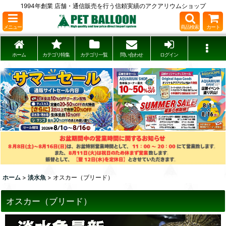
1994年創業 店舗・通信販売を行う信頼実績のアクアリウムショップ
メニュー
商品検索
カート
ホーム
カテゴリ特集
カテゴリ一覧
問い合わせ
ログイン
ホーム
>
淡水魚
>
オスカー（ブリード）
オスカー（ブリード）