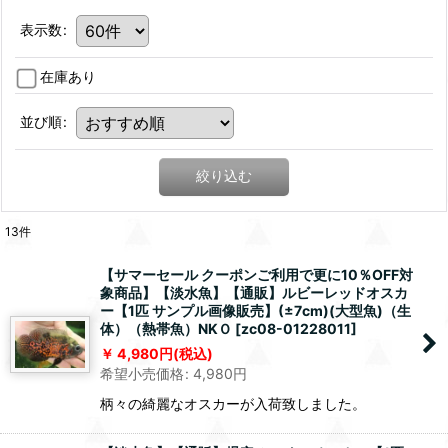
表示数
:
在庫あり
並び順
:
絞り込む
13
件
【サマーセール クーポンご利用で更に10％OFF対
象商品】【淡水魚】【通販】ルビーレッドオスカ
ー【1匹 サンプル画像販売】(±7cm)(大型魚)（生
体）（熱帯魚）NKＯ
[
zc08-01228011
]
4,980
円
(税込)
希望小売価格
:
4,980
円
柄々の綺麗なオスカーが入荷致しました。