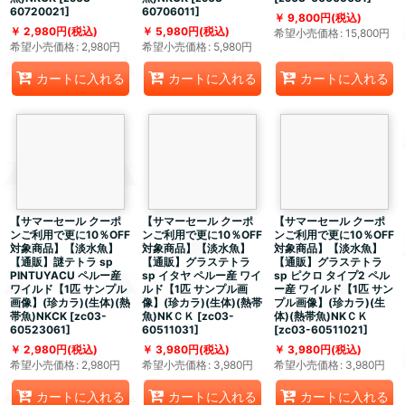
60720021
]
60706011
]
9,800
円
(税込)
2,980
円
(税込)
5,980
円
(税込)
希望小売価格
:
15,800
円
希望小売価格
:
2,980
円
希望小売価格
:
5,980
円
カートに入れる
カートに入れる
カートに入れる
【サマーセール クーポ
【サマーセール クーポ
【サマーセール クーポ
ンご利用で更に10％OFF
ンご利用で更に10％OFF
ンご利用で更に10％OFF
対象商品】【淡水魚】
対象商品】【淡水魚】
対象商品】【淡水魚】
【通販】謎テトラ sp
【通販】グラステトラ
【通販】グラステトラ
PINTUYACU ペルー産
sp イタヤ ペルー産 ワイ
sp ピクロ タイプ2 ペル
ワイルド【1匹 サンプル
ルド【1匹 サンプル画
ー産 ワイルド【1匹 サン
画像】(珍カラ)(生体)(熱
像】(珍カラ)(生体)(熱帯
プル画像】(珍カラ)(生
帯魚)NKCK
[
zc03-
魚)NKＣＫ
[
zc03-
体)(熱帯魚)NKＣＫ
60523061
]
60511031
]
[
zc03-60511021
]
2,980
円
(税込)
3,980
円
(税込)
3,980
円
(税込)
希望小売価格
:
2,980
円
希望小売価格
:
3,980
円
希望小売価格
:
3,980
円
カートに入れる
カートに入れる
カートに入れる