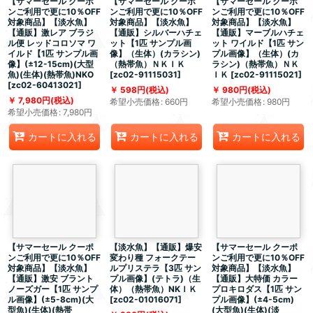
【サマーセール クーポ
【サマーセール クーポ
【サマーセール クーポ
ンご利用で更に10％OFF
ンご利用で更に10％OFF
ンご利用で更に10％OFF
対象商品】【淡水魚】
対象商品】【淡水魚】
対象商品】【淡水魚】
【通販】激レア ブラジ
【通販】シルバーハチェ
【通販】マーブルハチェ
ル便 レッドコロソマ ワ
ット【1匹 サンプル画
ット ワイルド【1匹 サン
イルド【1匹 サンプル画
像】（生体）(カラシン)
プル画像】（生体）(カ
像】(±12-15cm)(大型
（熱帯魚）ＮＫＩＫ
ラシン)（熱帯魚）ＮＫ
魚)(生体)(熱帯魚)NKO
[
zc02-91115031
]
ＩＫ
[
zc02-91115021
]
[
zc02-60413021
]
598
円
(税込)
980
円
(税込)
7,980
円
(税込)
希望小売価格
:
660
円
希望小売価格
:
980
円
希望小売価格
:
7,980
円
カートに入れる
カートに入れる
カートに入れる
【サマーセール クーポ
【淡水魚】【通販】爆安
【サマーセール クーポ
ンご利用で更に10％OFF
変わり種 フォークテー
ンご利用で更に10％OFF
対象商品】【淡水魚】
ルプリステラ【3匹 サン
対象商品】【淡水魚】
【通販】激安 ブラント
プル画像】(テトラ)（生
【通販】大特価 カラー
ノーズガー【1匹 サンプ
体）（熱帯魚）NKＩＫ
プロキロダス【1匹 サン
ル画像】(±5-8cm)(大
[
zc02-01016071
]
プル画像】(±4-5cm)
型魚)(生体)(熱帯
(大型魚)(生体)(淡