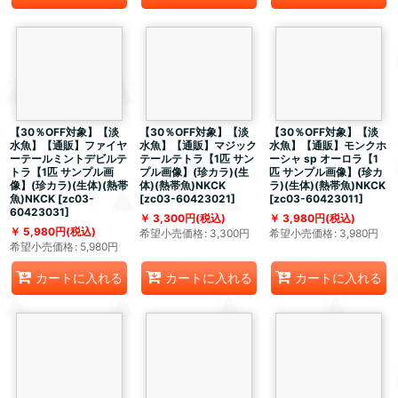
【30％OFF対象】【淡
【30％OFF対象】【淡
【30％OFF対象】【淡
水魚】【通販】ファイヤ
水魚】【通販】マジック
水魚】【通販】モンクホ
ーテールミントデビルテ
テールテトラ【1匹 サン
ーシャ sp オーロラ【1
トラ【1匹 サンプル画
プル画像】(珍カラ)(生
匹 サンプル画像】(珍カ
像】(珍カラ)(生体)(熱帯
体)(熱帯魚)NKCK
ラ)(生体)(熱帯魚)NKCK
魚)NKCK
[
zc03-
[
zc03-60423021
]
[
zc03-60423011
]
60423031
]
3,300
円
(税込)
3,980
円
(税込)
5,980
円
(税込)
希望小売価格
:
3,300
円
希望小売価格
:
3,980
円
希望小売価格
:
5,980
円
カートに入れる
カートに入れる
カートに入れる