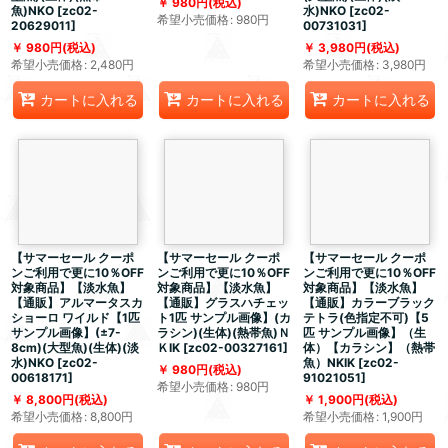
980
円
(税込)
魚)NKO
[
zc02-
水)NKO
[
zc02-
希望小売価格
:
980
円
20629011
]
00731031
]
980
円
(税込)
3,980
円
(税込)
希望小売価格
:
2,480
円
希望小売価格
:
3,980
円
カートに入れる
カートに入れる
カートに入れる
【サマーセール クーポ
【サマーセール クーポ
【サマーセール クーポ
ンご利用で更に10％OFF
ンご利用で更に10％OFF
ンご利用で更に10％OFF
対象商品】【淡水魚】
対象商品】【淡水魚】
対象商品】【淡水魚】
【通販】アルマータスカ
【通販】グラスハチェッ
【通販】カラーブラック
ショーロ ワイルド【1匹
ト1匹 サンプル画像】(カ
テトラ(色指定不可)【5
サンプル画像】(±7-
ラシン)(生体)(熱帯魚)Ｎ
匹 サンプル画像】（生
8cm)(大型魚)(生体)(淡
ＫIK
[
zc02-00327161
]
体）【カラシン】（熱帯
水)NKO
[
zc02-
魚）NKIK
[
zc02-
980
円
(税込)
00618171
]
91021051
]
希望小売価格
:
980
円
8,800
円
(税込)
1,900
円
(税込)
希望小売価格
:
8,800
円
希望小売価格
:
1,900
円