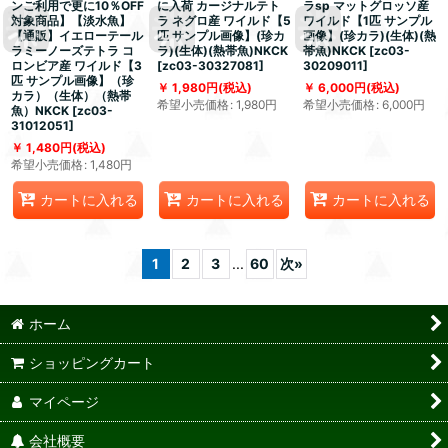
ンご利用で更に10％OFF
に入荷 カージナルテト
ラsp マットグロッソ産
対象商品】【淡水魚】
ラ ネグロ産 ワイルド【5
ワイルド【1匹 サンプル
【通販】イエローテール
匹 サンプル画像】(珍カ
画像】(珍カラ)(生体)(熱
ラミーノーズテトラ コ
ラ)(生体)(熱帯魚)NKCK
帯魚)NKCK
[
zc03-
ロンビア産 ワイルド【3
[
zc03-30327081
]
30209011
]
匹 サンプル画像】（珍
1,980
円
(税込)
6,000
円
(税込)
カラ）（生体）（熱帯
希望小売価格
:
1,980
円
希望小売価格
:
6,000
円
魚）NKCK
[
zc03-
31012051
]
1,480
円
(税込)
希望小売価格
:
1,480
円
カートに入れる
カートに入れる
カートに入れる
1
2
3
...
60
次
»
ホーム
ショッピングカート
マイページ
会社概要