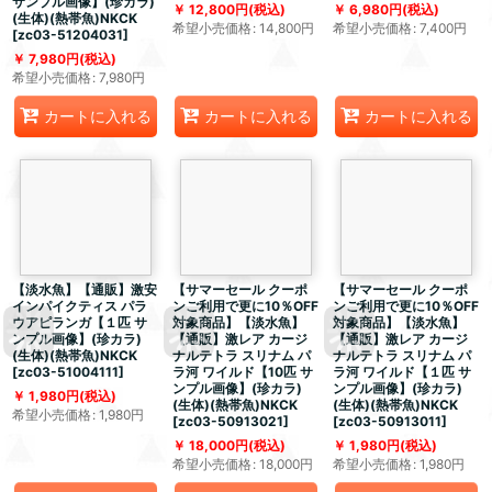
サンプル画像】(珍カラ)
12,800
円
(税込)
6,980
円
(税込)
(生体)(熱帯魚)NKCK
希望小売価格
:
14,800
円
希望小売価格
:
7,400
円
[
zc03-51204031
]
7,980
円
(税込)
希望小売価格
:
7,980
円
カートに入れる
カートに入れる
カートに入れる
【淡水魚】【通販】激安
【サマーセール クーポ
【サマーセール クーポ
インパイクティス パラ
ンご利用で更に10％OFF
ンご利用で更に10％OFF
ウアピランガ【１匹 サ
対象商品】【淡水魚】
対象商品】【淡水魚】
ンプル画像】(珍カラ)
【通販】激レア カージ
【通販】激レア カージ
(生体)(熱帯魚)NKCK
ナルテトラ スリナム パ
ナルテトラ スリナム パ
[
zc03-51004111
]
ラ河 ワイルド【10匹 サ
ラ河 ワイルド【１匹 サ
ンプル画像】(珍カラ)
ンプル画像】(珍カラ)
1,980
円
(税込)
(生体)(熱帯魚)NKCK
(生体)(熱帯魚)NKCK
希望小売価格
:
1,980
円
[
zc03-50913021
]
[
zc03-50913011
]
18,000
円
(税込)
1,980
円
(税込)
希望小売価格
:
18,000
円
希望小売価格
:
1,980
円