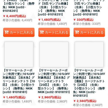
【小型カラシン】（熱帯
ド【5匹 サンプル画像】
【1匹 サンプル画像】
魚）NKIK
[
zc02-
（生体）【小型カラシ
（生体）【小型カラシ
91018261
]
ン】（熱帯魚）NKIK
ン】（熱帯魚）NKIK
[
zc02-91018251
]
[
zc02-91018181
]
6,400
円
(税込)
1,480
円
(税込)
330
円
(税込)
希望小売価格
:
6,400
円
希望小売価格
:
1,480
円
希望小売価格
:
330
円
カートに入れる
カートに入れる
カートに入れる
【サマーセール クーポ
【サマーセール クーポ
【サマーセール クーポ
ンご利用で更に10％OFF
ンご利用で更に10％OFF
ンご利用で更に10％OFF
対象商品】【淡水魚】グ
対象商品】【淡水魚】グ
対象商品】【淡水魚】
リーンネオンテトラ【10
リーンネオンテトラ
【通販】カージナルテト
匹】（生体）【小型カラ
【20匹】（生体）【小
ラ【20匹】（生体）
シン】（熱帯魚）NKIK
型カラシン】（熱帯魚）
【小型カラシン】（熱帯
[
zc02-91018161
]
NKIK
[
zc02-91018151
]
魚）NKIK
[
zc02-
91018131
]
1,480
円
(税込)
2,960
円
(税込)
2,560
円
(税込)
希望小売価格
:
1,480
円
希望小売価格
:
2,960
円
希望小売価格
:
2,560
円