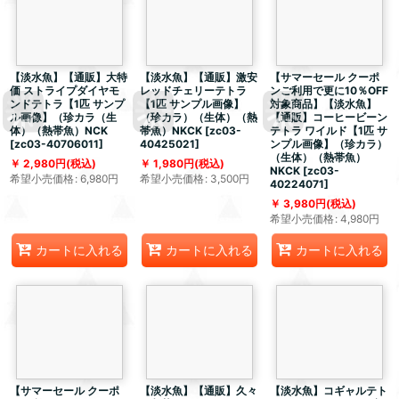
【淡水魚】【通販】大特
【淡水魚】【通販】激安
【サマーセール クーポ
価 ストライプダイヤモ
レッドチェリーテトラ
ンご利用で更に10％OFF
ンドテトラ【1匹 サンプ
【1匹 サンプル画像】
対象商品】【淡水魚】
ル画像】（珍カラ（生
（珍カラ）（生体）（熱
【通販】コーヒービーン
体）（熱帯魚）NCK
帯魚）NKCK
[
zc03-
テトラ ワイルド【1匹 サ
[
zc03-40706011
]
40425021
]
ンプル画像】（珍カラ）
（生体）（熱帯魚）
2,980
円
(税込)
1,980
円
(税込)
NKCK
[
zc03-
希望小売価格
:
6,980
円
希望小売価格
:
3,500
円
40224071
]
3,980
円
(税込)
希望小売価格
:
4,980
円
カートに入れる
カートに入れる
カートに入れる
【サマーセール クーポ
【淡水魚】【通販】久々
【淡水魚】コギャルテト