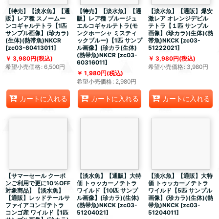
【特売】【淡水魚】【通
【特売】【淡水魚】【通
【淡水魚】【通販】爆安
販】レア種 スノームー
販】レア種 ブルージュ
激レア オレンジデビル
ンコギャルテトラ【1匹
エルコギャルテトラ(モ
テトラ【１匹 サンプル
サンプル画像】(珍カラ)
ンクホーシャ ミスティ
画像】(珍カラ)(生体)(熱
(生体)(熱帯魚)NKCR
ックブルー)【1匹 サンプ
帯魚)NKCK
[
zc03-
[
zc03-60413011
]
ル画像】(珍カラ(生体)
51222021
]
(熱帯魚)NKCR
[
zc03-
3,980
円
(税込)
3,980
円
(税込)
60316011
]
希望小売価格
:
6,500
円
希望小売価格
:
3,980
円
1,980
円
(税込)
希望小売価格
:
2,980
円
カートに入れる
カートに入れる
カートに入れる
【サマーセール クーポ
【淡水魚】【通販】大特
【淡水魚】【通販】大特
ンご利用で更に10％OFF
価 トゥッカーノテトラ
価 トゥッカーノテトラ
対象商品】【淡水魚】
ワイルド【10匹 サンプ
ワイルド【5匹 サンプル
【通販】レッドテールサ
ル画像】(珍カラ)(生体)
画像】(珍カラ)(生体)(熱
ファイアコンゴテトラ
(熱帯魚)NKCK
[
zc03-
帯魚)NKCK
[
zc03-
コンゴ産 ワイルド【1匹
51204021
]
51204011
]