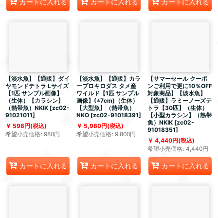
カートに入れる
カートに入れる
カートに入れる
【淡水魚】【通販】ダイ
【淡水魚】【通販】カラ
【サマーセール クーポ
ヤモンドテトラ Lサイズ
ープロキロダス タメ産
ンご利用で更に10％OFF
【1匹 サンプル画像】
ワイルド【1匹 サンプル
対象商品】【淡水魚】
（生体）【カラシン】
画像】(±7cm)（生体）
【通販】ラミーノーズテ
（熱帯魚）NKIK
[
zc02-
【大型魚】（熱帯魚）
トラ【30匹】（生体）
91021011
]
NKO
[
zc02-91018391
]
【小型カラシン】（熱帯
魚）NKIK
[
zc02-
598
円
(税込)
5,980
円
(税込)
91018351
]
希望小売価格
:
980
円
希望小売価格
:
9,800
円
4,440
円
(税込)
希望小売価格
:
4,440
円
カートに入れる
カートに入れる
カートに入れる