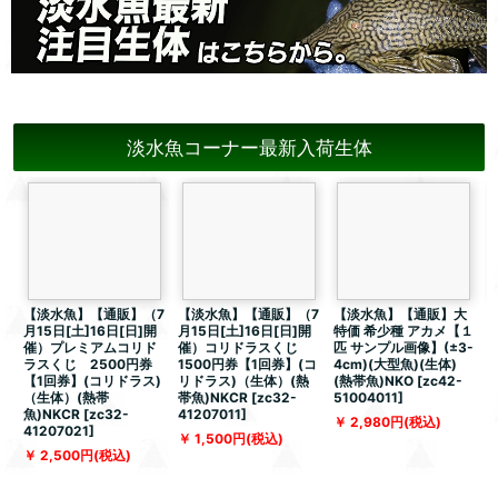
淡水魚コーナー最新入荷生体
【淡水魚】【通販】（7
【淡水魚】【通販】（7
【淡水魚】【通販】大
月15日[土]16日[日]開
月15日[土]16日[日]開
特価 希少種 アカメ【１
催）プレミアムコリド
催）コリドラスくじ
匹 サンプル画像】(±3-
ラスくじ 2500円券
1500円券【1回券】(コ
4cm)(大型魚)(生体)
【1回券】(コリドラス)
リドラス)（生体）(熱
(熱帯魚)NKO
[
zc42-
（生体）(熱帯
帯魚)NKCR
[
zc32-
51004011
]
魚)NKCR
[
zc32-
41207011
]
9
2,980
円
(税込)
41207021
]
1,500
円
(税込)
2,500
円
(税込)