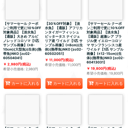
【サマーセール クーポ
【30％OFF対象】【淡
【サマーセール クーポ
ンご利用で更に10％OFF
水魚】【通販】アフリカ
ンご利用で更に10％OFF
対象商品】【淡水魚】
ンタイガーフィッシュ
対象商品】【淡水魚】
【通販】大きめ アルビ
ビッタータス ナイジェ
【通販】超激レア ブラ
ノレッドコロソマ【1匹
リア産 ワイルド【1匹 サ
ジル便 イエローコロソ
サンプル画像】(±8-
ンプル画像】(±8cm)(生
マ サンフランシスコ産
10cm)(大型魚)(生体)(熱
体)(熱帯魚)NKO
[
zc02-
ワイルド【1匹 サンプル
帯魚)NKO
[
zc02-
60502051
]
画像】(±12-15cm)(生
60504041
]
体)(熱帯魚)NKO
[
zc02-
11,000
円
(税込)
60413031
]
2,980
円
(税込)
希望小売価格
:
11,000
円
19,800
円
(税込)
希望小売価格
:
2,980
円
希望小売価格
:
19,800
円
カートに入れる
カートに入れる
カートに入れる