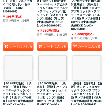
ン】【1個】フネアマガ
販】10セット限定 爆安
ンご利用で更に10％OFF
イ(コケ取り貝)（生体）
スーパーレッドデビルテ
対象商品】【淡水魚】
（淡水）
[
zc02-
トラ＆イエローデビルテ
【通販】新種 イエロー
91018461
]
トラ マットグロッソ産
アプリコットテトラ マ
ワイルド【2匹セット サ
ットグロッソ産 ワイル
398
円
(税込)
ンプル画像】(珍カラ)
ド【1匹 サンプル画像】
希望小売価格
:
398
円
(生体)(熱帯魚)NKCK
(珍カラ)(生体)(熱帯
[
zc03-60806011
]
魚)NKCK
[
zc03-
60725031
]
7,980
円
(税込)
8,800
円
(税込)
希望小売価格
:
13,960
円
希望小売価格
:
8,800
円
カートに入れる
カートに入れる
カートに入れる
【30％OFF対象】【淡
【30％OFF対象】【淡
【特売】【淡水魚】【通
水魚】【通販】激レア
水魚】【通販】ハイフェ
販】激レア フィコカラ
ハステータスカラシン
ソブリコン sp ジュルエ
ックス ラスボラ ブラソ
マットグロッソ産 ワイ
ナイエロー ワイルド
ノルテ産 ワイルド【１
ルド【１匹 サンプル画
【１匹 サンプル画像】
匹 サンプル画像】(珍カ
像】(珍カラ)(生体)(熱帯
(珍カラ)(生体)(熱帯
ラ)(生体)(熱帯魚)NKCK
魚)NKCK
[
zc03-
魚)NKCK
[
zc03-
[
zc03-60605081
]