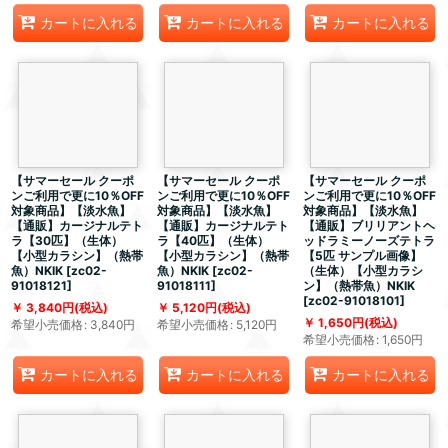
カートに入れる
カートに入れる
カートに入れる
【サマーセール クーポ
【サマーセール クーポ
【サマーセール クーポ
ンご利用で更に10％OFF
ンご利用で更に10％OFF
ンご利用で更に10％OFF
対象商品】【淡水魚】
対象商品】【淡水魚】
対象商品】【淡水魚】
【通販】カージナルテト
【通販】カージナルテト
【通販】ブリリアントヘ
ラ【30匹】（生体）
ラ【40匹】（生体）
ッドラミーノーズテトラ
【小型カラシン】（熱帯
【小型カラシン】（熱帯
【5匹 サンプル画像】
魚）NKIK
[
zc02-
魚）NKIK
[
zc02-
（生体）【小型カラシ
91018121
]
91018111
]
ン】（熱帯魚）NKIK
[
zc02-91018101
]
3,840
円
(税込)
5,120
円
(税込)
1,650
円
(税込)
希望小売価格
:
3,840
円
希望小売価格
:
5,120
円
希望小売価格
:
1,650
円
カートに入れる
カートに入れる
カートに入れる