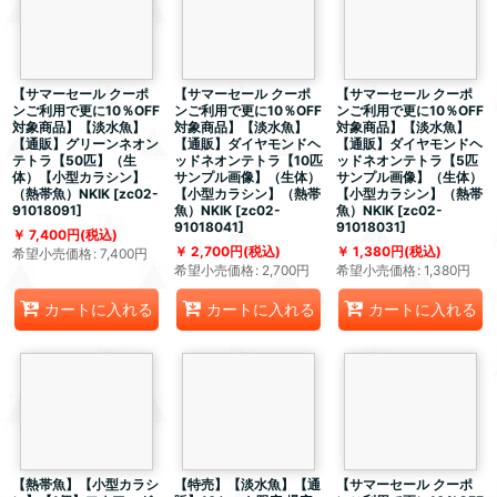
【サマーセール クーポ
【サマーセール クーポ
【サマーセール クーポ
ンご利用で更に10％OFF
ンご利用で更に10％OFF
ンご利用で更に10％OFF
対象商品】【淡水魚】
対象商品】【淡水魚】
対象商品】【淡水魚】
【通販】グリーンネオン
【通販】ダイヤモンドヘ
【通販】ダイヤモンドヘ
テトラ【50匹】（生
ッドネオンテトラ【10匹
ッドネオンテトラ【5匹
体）【小型カラシン】
サンプル画像】（生体）
サンプル画像】（生体）
（熱帯魚）NKIK
[
zc02-
【小型カラシン】（熱帯
【小型カラシン】（熱帯
91018091
]
魚）NKIK
[
zc02-
魚）NKIK
[
zc02-
91018041
]
91018031
]
7,400
円
(税込)
2,700
円
(税込)
1,380
円
(税込)
希望小売価格
:
7,400
円
希望小売価格
:
2,700
円
希望小売価格
:
1,380
円
カートに入れる
カートに入れる
カートに入れる
【熱帯魚】【小型カラシ
【特売】【淡水魚】【通
【サマーセール クーポ