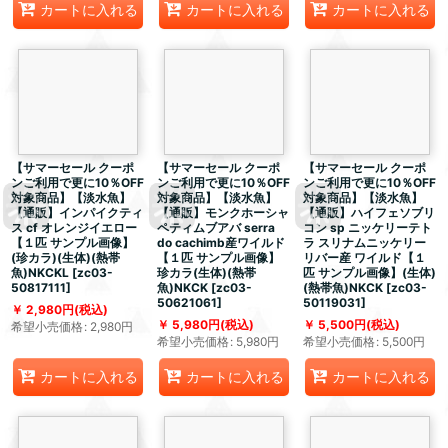
カートに入れる
カートに入れる
カートに入れる
【サマーセール クーポ
【サマーセール クーポ
【サマーセール クーポ
ンご利用で更に10％OFF
ンご利用で更に10％OFF
ンご利用で更に10％OFF
対象商品】【淡水魚】
対象商品】【淡水魚】
対象商品】【淡水魚】
【通販】インパイクティ
【通販】モンクホーシャ
【通販】ハイフェソブリ
ス cf オレンジイエロー
ペティムブアバ serra
コン sp ニッケリーテト
【１匹 サンプル画像】
do cachimb産ワイルド
ラ スリナムニッケリー
(珍カラ)(生体)(熱帯
【１匹 サンプル画像】
リバー産 ワイルド【１
魚)NKCKL
[
zc03-
珍カラ(生体)(熱帯
匹 サンプル画像】(生体)
50817111
]
魚)NKCK
[
zc03-
(熱帯魚)NKCK
[
zc03-
50621061
]
50119031
]
2,980
円
(税込)
5,980
円
(税込)
5,500
円
(税込)
希望小売価格
:
2,980
円
希望小売価格
:
5,980
円
希望小売価格
:
5,500
円
カートに入れる
カートに入れる
カートに入れる