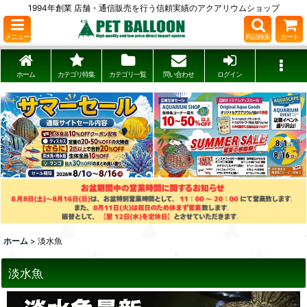
1994年創業 店舗・通信販売を行う信頼実績のアクアリウムショップ
メニュー
商品検索
カート
ホーム
カテゴリ特集
カテゴリ一覧
問い合わせ
ログイン
ホーム
>
淡水魚
淡水魚