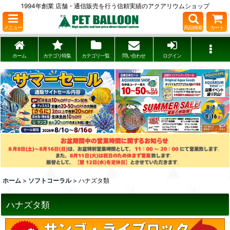
1994年創業 店舗・通信販売を行う信頼実績のアクアリウムショップ
メニュー
商品検索
カート
ホーム
カテゴリ特集
カテゴリ一覧
問い合わせ
ログイン
ホーム
>
ソフトコーラル
>
ハナズタ類
ハナズタ類