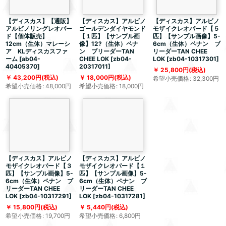
【ディスカス】【通販】
【ディスカス】アルビノ
【ディスカス】アルビノ
アルビノリングレオパー
ゴールデンダイヤモンド
モザイクレオパード【５
ド【個体販売】
【１匹】【サンプル画
匹】【サンプル画像】5-
12cm（生体）マレーシ
像】12?（生体）ペナ
6cm（生体）ペナン ブ
ア KLディスカスファ
ン ブリーダーTAN
リーダーTAN CHEE
ーム
[
ab04-
CHEE LOK
[
zb04-
LOK
[
zb04-10317301
]
40405370
]
20317011
]
25,800
円
(税込)
43,200
円
(税込)
18,000
円
(税込)
希望小売価格
:
32,300
円
希望小売価格
:
48,000
円
希望小売価格
:
18,000
円
【ディスカス】アルビノ
【ディスカス】アルビノ
モザイクレオパード【３
モザイクレオパード【１
匹】【サンプル画像】5-
匹】【サンプル画像】5-
6cm（生体）ペナン ブ
6cm（生体）ペナン ブ
リーダーTAN CHEE
リーダーTAN CHEE
LOK
[
zb04-10317291
]
LOK
[
zb04-10317281
]
15,800
円
(税込)
5,440
円
(税込)
希望小売価格
:
19,700
円
希望小売価格
:
6,800
円