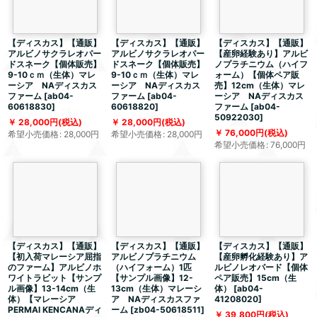
【ディスカス】【通販】
【ディスカス】【通販】
【ディスカス】【通販】
アルビノサクラレオパー
アルビノサクラレオパー
【産卵経験あり】アルビ
ドスネーク【個体販売】
ドスネーク【個体販売】
ノプラチニウム（ハイフ
9-10ｃｍ（生体）マレ
9-10ｃｍ（生体）マレ
ォーム）【個体ペア販
ーシア NAディスカス
ーシア NAディスカス
売】12cm（生体）マレ
ファーム
[
ab04-
ファーム
[
ab04-
ーシア NAディスカス
60618830
]
60618820
]
ファーム
[
ab04-
50922030
]
28,000
円
(税込)
28,000
円
(税込)
76,000
円
(税込)
希望小売価格
:
28,000
円
希望小売価格
:
28,000
円
希望小売価格
:
76,000
円
【ディスカス】【通販】
【ディスカス】【通販】
【ディスカス】【通販】
【初入荷マレーシア屈指
アルビノプラチニウム
【産卵孵化経験あり】ア
のファーム】アルビノホ
（ハイフォーム）1匹
ルビノレオパード【個体
ワイトラビット【サンプ
【サンプル画像】12-
ペア販売】15cm（生
ル画像】13-14cm（生
13cm（生体）マレーシ
体）
[
ab04-
体）【マレーシア
ア NAディスカスファ
41208020
]
PERMAI KENCANAディ
ーム
[
zb04-50618511
]
39,800
円
(税込)