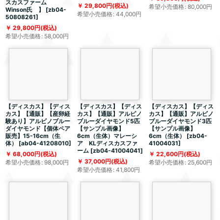
スカスファーム
29,800
円
(税込)
希望小売価格
:
80,000
円
Winson氏 】
[
zb04-
希望小売価格
:
44,000
円
50808261
]
29,800
円
(税込)
希望小売価格
:
58,000
円
【ディスカス】【ディス
【ディスカス】【ディス
【ディスカス】【ディス
カス】【通販】【産卵経
カス】【通販】アルビノ
カス】【通販】アルビノ
験あり】アルビノブルー
ブルーダイヤモンド5匹
ブルーダイヤモンド3匹
ダイヤモンド【個体ペア
【サンプル画像】
【サンプル画像】
販売】15-16cm（生
6cm（生体）マレーシ
6cm（生体）
[
zb04-
体）
[
ab04-41208010
]
ア KLディスカスファ
41004031
]
ーム
[
zb04-41004041
]
68,000
円
(税込)
22,600
円
(税込)
37,000
円
(税込)
希望小売価格
:
98,000
円
希望小売価格
:
25,600
円
希望小売価格
:
41,800
円