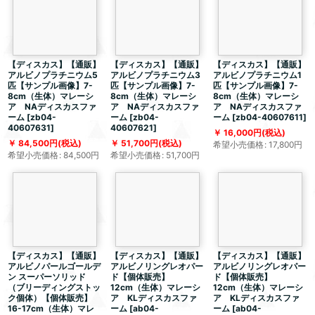
【ディスカス】【通販】
【ディスカス】【通販】
【ディスカス】【通販】
アルビノプラチニウム5
アルビノプラチニウム3
アルビノプラチニウム1
匹【サンプル画像】7-
匹【サンプル画像】7-
匹【サンプル画像】7-
8cm（生体）マレーシ
8cm（生体）マレーシ
8cm（生体）マレーシ
ア NAディスカスファ
ア NAディスカスファ
ア NAディスカスファ
ーム
[
zb04-
ーム
[
zb04-
ーム
[
zb04-40607611
]
40607631
]
40607621
]
16,000
円
(税込)
84,500
円
(税込)
51,700
円
(税込)
希望小売価格
:
17,800
円
希望小売価格
:
84,500
円
希望小売価格
:
51,700
円
【ディスカス】【通販】
【ディスカス】【通販】
【ディスカス】【通販】
アルビノパールゴールデ
アルビノリングレオパー
アルビノリングレオパー
ン スーパーソリッド
ド【個体販売】
ド【個体販売】
（ブリーディングストッ
12cm（生体）マレーシ
12cm（生体）マレーシ
ク個体）【個体販売】
ア KLディスカスファ
ア KLディスカスファ
16-17cm（生体）マレ
ーム
[
ab04-
ーム
[
ab04-