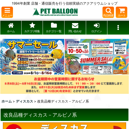
1994年創業 店舗・通信販売を行う信頼実績のアクアリウムショップ
メニュー
商品検索
カート
ホーム
カテゴリ特集
カテゴリ一覧
問い合わせ
ログイン
ホーム
>
ディスカス
>
改良品種ディスカス－アルビノ系
改良品種ディスカス－アルビノ系