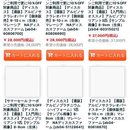
ンご利用で更に10％OFF
ンご利用で更に10％OFF
ンご利用で更に10％OFF
対象商品】【ディスカ
対象商品】【ディスカ
対象商品】【ディスカ
ス】【通販】アルビノサ
ス】【通販】アルビノサ
ス】【通販】【入門用に
クラレオパード【個体販
クラレオパード【個体販
オススメ】アルビノブリ
売】9-10ｃｍ（生体）
売】9-10ｃｍ（生体）
リアント3匹【サンプル
マレーシア NAディス
マレーシア NAディス
画像】8-9cm（生体）
カスファーム
[
ab04-
カスファーム
[
ab04-
[
zb04-60315021
]
60806700
]
60806690
]
37,000
円
(税込)
28,000
円
(税込)
28,000
円
(税込)
希望小売価格
:
37,000
円
希望小売価格
:
28,000
円
希望小売価格
:
28,000
円
カートに入れる
カートに入れる
カートに入れる
【サマーセール クーポ
【ディスカス】【通販】
【ディスカス】【通販】
ンご利用で更に10％OFF
アルビノプラチニウム
アルビノサクラレオパー
対象商品】【ディスカ
（ハイフォーム）1匹
ドスネーク【個体販売】
ス】【通販】【入門用に
【サンプル画像】8-
9-10ｃｍ（生体）マレ
オススメ】アルビノブリ
9cm（生体）マレーシ
ーシア NAディスカス
リアント1匹【サンプル
ア NAディスカスファ
ファーム
[
ab04-
画像】8-9cm（生体）
ーム
[
zb04-51128641
]
60618870
]