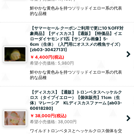
鮮やかな黄色みを持つソリッドイエロー系の代表
的な品種
【サマーセール クーポンご利用で更に10％OFF対
象商品】【ディスカス】【通販】【特価品】イエ
ローダイヤモンド1匹【サンプル画像】5-
6cm（生体）（入門用にオススメの稚魚サイズ）
[
zb03-30427131
]
4,400
円
(税込)
希望小売価格
:
5,980
円
鮮やかな黄色みを持つソリッドイエロー系の代表
的な品種
【ディスカス】【通販】トロンベタスヘッケルク
ロス（タイプイエロー）【個体販売】11cm（生
体）マレーシア KLディスカスファーム
[
ab03-
60618280
]
38,000
円
(税込)
希望小売価格
:
38,000
円
ワイルドトロンベタスとヘッケルクロス個体を交