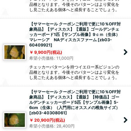
品種となります。今後そのパターンはより変化を
し見ごたえある個体へと成長することでしょう。
【サマーセール クーポンご利用で更に10％OFF対
象商品】【ディスカス】【通販】ゴールデンチェ
ッカーボード1匹【サンプル画像】9ｃｍ（生体）
マレーシア NAディスカスファーム
[
zb03-
60409921
]
9,900
円
(税込)
希望小売価格
:
11,000
円
チェッカーパターンを持つイエロー系ピジョンの
品種となります。今後そのパターンはより変化を
し見ごたえある個体へと成長することでしょう。
【サマーセール クーポンご利用で更に10％OFF対
象商品】【ディスカス】【通販】【特価品】ゴー
ルデンチェッカーボード5匹【サンプル画像】5-
6cm（生体）（入門用にオススメの稚魚サイズ）
[
zb03-40308061
]
20,900
円
(税込)
希望小売価格
:
28,400
円