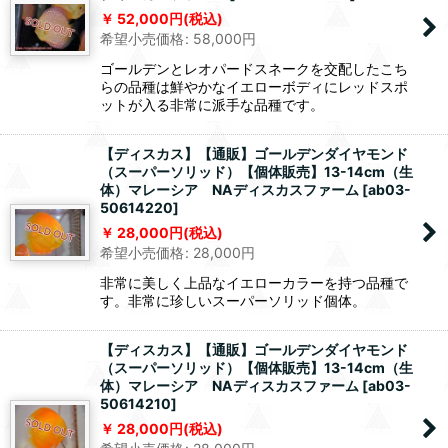
52,000
円
(税込)
希望小売価格
:
58,000
円
ゴールデンとレオパードスネークを交配したこち
らの品種は鮮やかなイエローボディにレッドスポ
ットが入る非常に派手な品種です。
【ディスカス】【通販】ゴールデンダイヤモンド
（スーパーソリッド）【個体販売】13-14cm（生
体）マレーシア NAディスカスファーム
[
ab03-
50614220
]
28,000
円
(税込)
希望小売価格
:
28,000
円
非常に美しく上品なイエローカラーを持つ品種で
す。非常に珍しいスーパーソリッド個体。
【ディスカス】【通販】ゴールデンダイヤモンド
（スーパーソリッド）【個体販売】13-14cm（生
体）マレーシア NAディスカスファーム
[
ab03-
50614210
]
28,000
円
(税込)