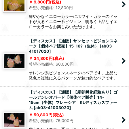
9,800
円
(税込)
希望小売価格
:
12,800
円
鮮やかなイエローカラーにホワイトカラーのドッ
トが入るイエロー系ピジョン。明るく上品なイエ
ローカラーをお楽しみいただけます。
【ディスカス】【通販】サンセットピジョンスネ
ーク【個体ペア販売】15-16?（生体）
[
ab03-
41017020
]
34,800
円
(税込)
希望小売価格
:
60,000
円
オレンジ系ピジョンスネークのペアです。上品な
発色と複雑に入るパターンが魅力的なペアです。
【ディスカス】【通販】【産卵孵化経験あり】ゴ
ールデンレオパード【個体ペア販売】14-
15cm（生体）マレーシア KLディスカスファー
ム
[
ab03-41003020
]
59,800
円
(税込)
希望小売価格
:
76,000
円