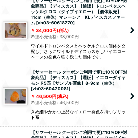
【サマーセール クーポンご利用で更に10％OFF対
象商品】【ディスカス】【通販】トロンベタスヘ
ッケルクロス（タイプイエロー）【個体販売】
11cm（生体）マレーシア KLディスカスファー
ム
[
ab03-60618270
]
34,000
円
(税込)
希望小売価格
:
38,000
円
ワイルドトロンベタスとヘッケルクロス個体を交
配し、さらにワイルドディスカスらしいイエロー
ベースの発色を強く残した個体です。
【サマーセール クーポンご利用で更に10％OFF対
象商品】【ディスカス】【通販】イエローダイヤ
モンド5匹【サンプル画像】8-9cm（生体）
[
zb03-60420081
]
46,500
円
(税込)
希望小売価格
:
46,500
円
きめ細やかかつ上品なイエロー発色を持つソリッ
ド系
【サマーセール クーポンご利用で更に10％OFF対
象商品】【ディスカス】【通販】イエローダイヤ