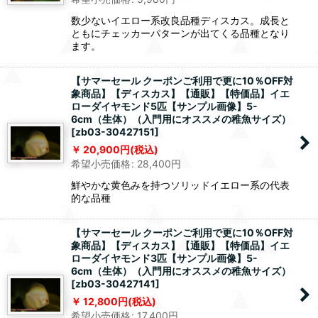
数少ないイエロー系改良品種ディスカス。成長と
ともにチェッカーパターンが出てくる品種となり
ます。
【サマーセール クーポンご利用で更に10％OFF対
象商品】【ディスカス】【通販】【特価品】イエ
ローダイヤモンド5匹【サンプル画像】5-
6cm（生体）（入門用にオススメの稚魚サイズ）
[
zb03-30427151
]
20,900
円
(税込)
希望小売価格
:
28,400
円
鮮やかな黄色みを持つソリッドイエロー系の代表
的な品種
【サマーセール クーポンご利用で更に10％OFF対
象商品】【ディスカス】【通販】【特価品】イエ
ローダイヤモンド3匹【サンプル画像】5-
6cm（生体）（入門用にオススメの稚魚サイズ）
[
zb03-30427141
]
12,800
円
(税込)
希望小売価格
:
17,400
円