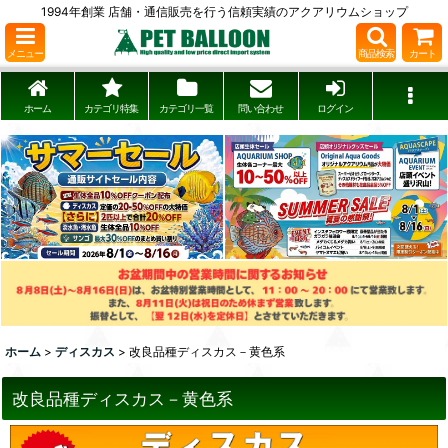
1994年創業 店舗・通信販売を行う信頼実績のアクアリウムショップ
メニュー
商品検索
カート
ホーム
カテゴリ特集
カテゴリ一覧
問い合わせ
ログイン
ホーム
>
ディスカス
>
改良品種ディスカス－黄色系
改良品種ディスカス－黄色系