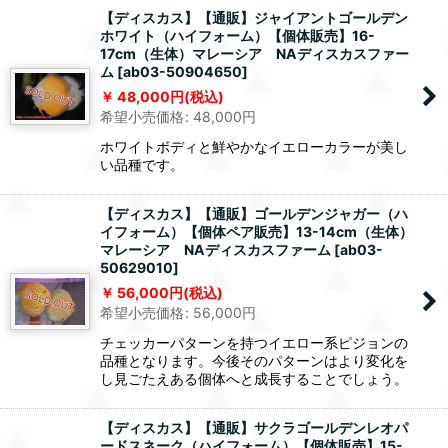
【ディスカス】【通販】ジャイアントゴールデン
ホワイト（ハイフォーム）【個体販売】16-
17cm（生体）マレーシア NAディスカスファー
ム
[
ab03-50904650
]
48,000
円
(税込)
希望小売価格
:
48,000
円
ホワイトボディと鮮やかなイエローカラーが美し
い品種です。
【ディスカス】【通販】ゴールデンジャガー（ハ
イフォーム）【個体ペア販売】13-14cm（生体）
マレーシア NAディスカスファーム
[
ab03-
50629010
]
56,000
円
(税込)
希望小売価格
:
56,000
円
チェッカーパターンを持つイエロー系ピジョンの
品種となります。今後そのパターンはより変化を
し見ごたえある個体へと成長することでしょう。
【ディスカス】【通販】サクラゴールデンレオパ
ードスネーク（ハイフォーム）【個体販売】15-