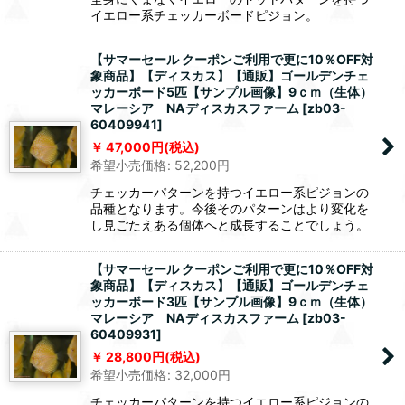
イエロー系チェッカーボードピジョン。
【サマーセール クーポンご利用で更に10％OFF対
象商品】【ディスカス】【通販】ゴールデンチェ
ッカーボード5匹【サンプル画像】9ｃｍ（生体）
マレーシア NAディスカスファーム
[
zb03-
60409941
]
47,000
円
(税込)
希望小売価格
:
52,200
円
チェッカーパターンを持つイエロー系ピジョンの
品種となります。今後そのパターンはより変化を
し見ごたえある個体へと成長することでしょう。
【サマーセール クーポンご利用で更に10％OFF対
象商品】【ディスカス】【通販】ゴールデンチェ
ッカーボード3匹【サンプル画像】9ｃｍ（生体）
マレーシア NAディスカスファーム
[
zb03-
60409931
]
28,800
円
(税込)
希望小売価格
:
32,000
円
チェッカーパターンを持つイエロー系ピジョンの