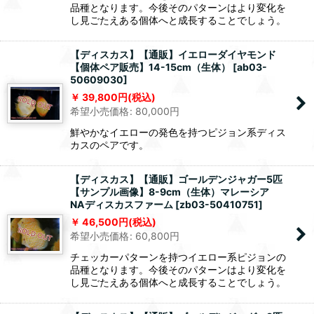
品種となります。今後そのパターンはより変化を
し見ごたえある個体へと成長することでしょう。
【ディスカス】【通販】イエローダイヤモンド
【個体ペア販売】14-15cm（生体）
[
ab03-
50609030
]
39,800
円
(税込)
希望小売価格
:
80,000
円
鮮やかなイエローの発色を持つピジョン系ディス
カスのペアです。
【ディスカス】【通販】ゴールデンジャガー5匹
【サンプル画像】8-9cm（生体）マレーシア
NAディスカスファーム
[
zb03-50410751
]
46,500
円
(税込)
希望小売価格
:
60,800
円
チェッカーパターンを持つイエロー系ピジョンの
品種となります。今後そのパターンはより変化を
し見ごたえある個体へと成長することでしょう。