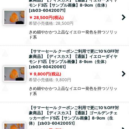
モンド3匹【サンプル画像】8-9cm（生体）
[
zb03-60420071
]
28,500
円
(税込)
希望小売価格
:
28,500
円
きめ細やかかつ上品なイエロー発色を持つソリッ
ド系
【サマーセール クーポンご利用で更に10％OFF対
象商品】【ディスカス】【通販】イエローダイヤ
モンド1匹【サンプル画像】8-9cm（生体）
[
zb03-60420061
]
9,800
円
(税込)
希望小売価格
:
9,800
円
きめ細やかかつ上品なイエロー発色を持つソリッ
ド系
【サマーセール クーポンご利用で更に10％OFF対
象商品】【ディスカス】【通販】ゴールデンチェ
ッカーボード5匹【サンプル画像】8-9cm（生
体）
[
zb03-60420051
]