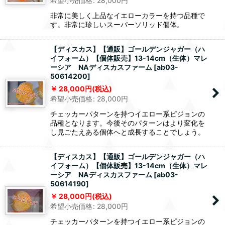
希望小売価格
:
28,000
円
非常に美しく上品なイエローカラーを持つ品種で
す。非常に珍しいスーパーソリッド個体。
【ディスカス】【通販】ゴールデンジャガー（ハ
イフォーム）【個体販売】13-14cm（生体）マレ
ーシア NAディスカスファーム
[
ab03-
50614200
]
28,000
円
(税込)
希望小売価格
:
28,000
円
チェッカーパターンを持つイエロー系ピジョンの
品種となります。今後そのパターンはより変化を
し見ごたえある個体へと成長することでしょう。
【ディスカス】【通販】ゴールデンジャガー（ハ
イフォーム）【個体販売】13-14cm（生体）マレ
ーシア NAディスカスファーム
[
ab03-
50614190
]
28,000
円
(税込)
希望小売価格
:
28,000
円
チェッカーパターンを持つイエロー系ピジョンの