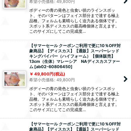
希望小売価格
:
49,800
円
ボディーの青の発色と虫食い状のラインスポッ
ト、そのパターンはフェイス部分まで達する極上
品種。フォルムも素晴らしく迫力ある個体です。
スポット系ディスカスの最高峰個体と言えます。
このサイズにしてこの完成度…
【サマーセール クーポンご利用で更に10％OFF対
象商品】【ディスカス】【通販】スーパーレッド
キングバイパー（ハイフォーム）【個体販売】
13cm（生体）マレーシア NAディスカスファー
ム
[
ab02-60806450
]
49,800
円
(税込)
希望小売価格
:
49,800
円
ボディーの青の発色と虫食い状のラインスポッ
ト、そのパターンはフェイス部分まで達する極上
品種。フォルムも素晴らしく迫力ある個体です。
スポット系ディスカスの最高峰個体と言えます。
このサイズにしてこの完成度…
【サマーセール クーポンご利用で更に10％OFF対
象商品】【ディスカス】【通販】スーパーレッド