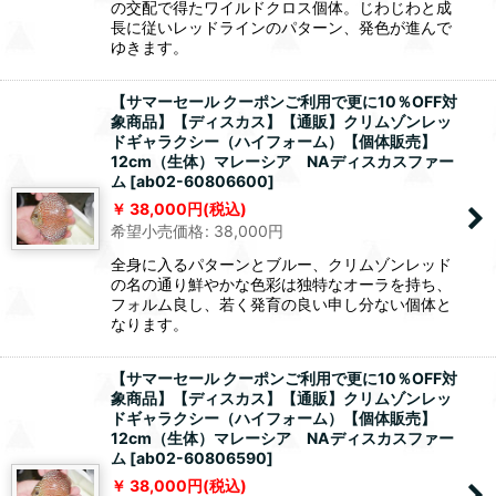
の交配で得たワイルドクロス個体。じわじわと成
長に従いレッドラインのパターン、発色が進んで
ゆきます。
【サマーセール クーポンご利用で更に10％OFF対
象商品】【ディスカス】【通販】クリムゾンレッ
ドギャラクシー（ハイフォーム）【個体販売】
12cm（生体）マレーシア NAディスカスファー
ム
[
ab02-60806600
]
38,000
円
(税込)
希望小売価格
:
38,000
円
全身に入るパターンとブルー、クリムゾンレッド
の名の通り鮮やかな色彩は独特なオーラを持ち、
フォルム良し、若く発育の良い申し分ない個体と
なります。
【サマーセール クーポンご利用で更に10％OFF対
象商品】【ディスカス】【通販】クリムゾンレッ
ドギャラクシー（ハイフォーム）【個体販売】
12cm（生体）マレーシア NAディスカスファー
ム
[
ab02-60806590
]
38,000
円
(税込)