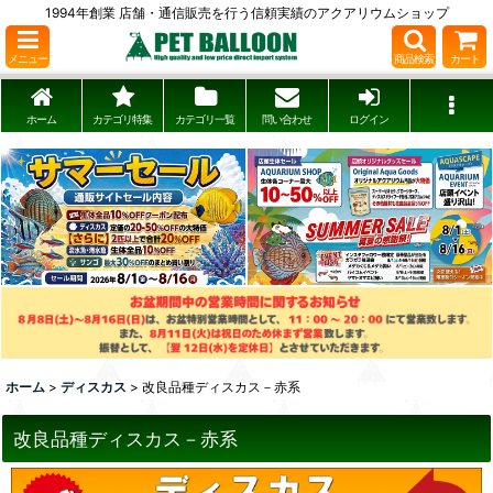
1994年創業 店舗・通信販売を行う信頼実績のアクアリウムショップ
メニュー
商品検索
カート
ホーム
カテゴリ特集
カテゴリ一覧
問い合わせ
ログイン
ホーム
>
ディスカス
>
改良品種ディスカス－赤系
改良品種ディスカス－赤系