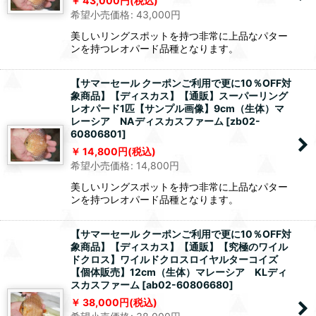
43,000
円
(税込)
希望小売価格
:
43,000
円
美しいリングスポットを持つ非常に上品なパター
ンを持つレオパード品種となります。
【サマーセール クーポンご利用で更に10％OFF対
象商品】【ディスカス】【通販】スーパーリング
レオパード1匹【サンプル画像】9cm（生体）マ
レーシア NAディスカスファーム
[
zb02-
60806801
]
14,800
円
(税込)
希望小売価格
:
14,800
円
美しいリングスポットを持つ非常に上品なパター
ンを持つレオパード品種となります。
【サマーセール クーポンご利用で更に10％OFF対
象商品】【ディスカス】【通販】【究極のワイル
ドクロス】ワイルドクロスロイヤルターコイズ
【個体販売】12cm（生体）マレーシア KLディ
スカスファーム
[
ab02-60806680
]
38,000
円
(税込)