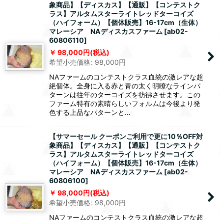
象商品】【ディスカス】【通販】【コンテストク
ラス】アルタムスターライトレッドターコイズ
（ハイフォーム）【個体販売】16-17cm（生体）
マレーシア NAディスカスファーム
[
ab02-
60806110
]
98,000
円
(税込)
希望小売価格
:
98,000
円
NAファームのコンテストクラス血統の激レアな超
絶個体。全身に入る赤と青の太く明瞭なラインパ
ターンは往年のターコイズを彷彿させます。この
ファーム特有の素晴らしいフォルムは今後より発
色する上品なパターンと…
【サマーセール クーポンご利用で更に10％OFF対
象商品】【ディスカス】【通販】【コンテストク
ラス】アルタムスターライトレッドターコイズ
（ハイフォーム）【個体販売】16-17cm（生体）
マレーシア NAディスカスファーム
[
ab02-
60806100
]
98,000
円
(税込)
希望小売価格
:
98,000
円
NAファームのコンテストクラス血統の激レアな超