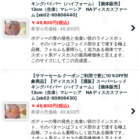
キングバイパー（ハイフォーム）【個体販売】
13cm（生体）マレーシア NAディスカスファー
ム
[
ab02-60806440
]
49,800
円
(税込)
希望小売価格
:
49,800
円
ボディーの青の発色と虫食い状のラインスポッ
ト、そのパターンはフェイス部分まで達する極上
品種。フォルムも素晴らしく迫力ある個体です。
スポット系ディスカスの最高峰個体と言えます。
このサイズにしてこの完成度…
【サマーセール クーポンご利用で更に10％OFF対
象商品】【ディスカス】【通販】スーパーレッド
キングバイパー（ハイフォーム）【個体販売】
13cm（生体）マレーシア NAディスカスファー
ム
[
ab02-60806430
]
49,800
円
(税込)
希望小売価格
:
49,800
円
ボディーの青の発色と虫食い状のラインスポッ
ト、そのパターンはフェイス部分まで達する極上
品種。フォルムも素晴らしく迫力ある個体です。
スポット系ディスカスの最高峰個体と言えます。