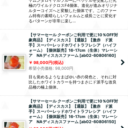
ヤムンダロイヤルブルーにヘッケルを交配した究
極のワイルドクロスF4個体。進化が進みオリジナ
ルターコイズへと変貌した個体です。このファー
ム特有の素晴らしいフォルムと成長ごとに変化す
るパターンが非常に楽し…
【サマーセール クーポンご利用で更に10％OFF対
象商品】【ディスカス】【通販】【激赤 ド派
手】スーパーレッドホワイトラフレシア（ハイフ
ォーム）【個体販売】16-17cm（生体）マレーシ
ア NAディスカスファーム
[
ab02-60806160
]
98,000
円
(税込)
希望小売価格
:
98,000
円
目も覚めるようなまばゆい赤の発色と、それに対
比したホワイトカラーを持つまさにド派手な改良
品種の極上個体。
【サマーセール クーポンご利用で更に10％OFF対
象商品】【ディスカス】【通販】【激赤 ド派
手】スーパーレッドホワイトラフレシア（ハイフ
ォーム）【個体販売】16-17cm（生体）マレーシ
ア NAディスカスファーム
[
ab02-60806150
]