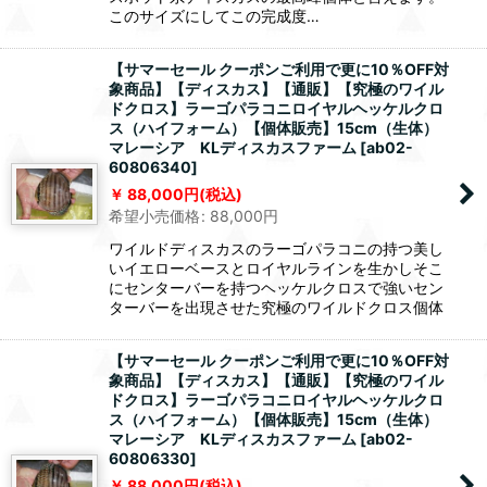
このサイズにしてこの完成度…
【サマーセール クーポンご利用で更に10％OFF対
象商品】【ディスカス】【通販】【究極のワイル
ドクロス】ラーゴパラコニロイヤルヘッケルクロ
ス（ハイフォーム）【個体販売】15cm（生体）
マレーシア KLディスカスファーム
[
ab02-
60806340
]
88,000
円
(税込)
希望小売価格
:
88,000
円
ワイルドディスカスのラーゴパラコニの持つ美し
いイエローベースとロイヤルラインを生かしそこ
にセンターバーを持つヘッケルクロスで強いセン
ターバーを出現させた究極のワイルドクロス個体
【サマーセール クーポンご利用で更に10％OFF対
象商品】【ディスカス】【通販】【究極のワイル
ドクロス】ラーゴパラコニロイヤルヘッケルクロ
ス（ハイフォーム）【個体販売】15cm（生体）
マレーシア KLディスカスファーム
[
ab02-
60806330
]
88,000
円
(税込)