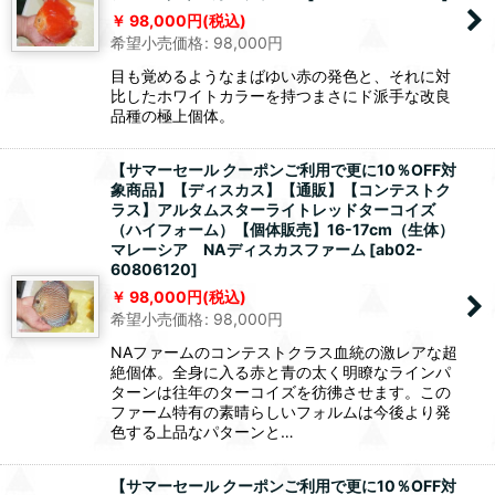
98,000
円
(税込)
希望小売価格
:
98,000
円
目も覚めるようなまばゆい赤の発色と、それに対
比したホワイトカラーを持つまさにド派手な改良
品種の極上個体。
【サマーセール クーポンご利用で更に10％OFF対
象商品】【ディスカス】【通販】【コンテストク
ラス】アルタムスターライトレッドターコイズ
（ハイフォーム）【個体販売】16-17cm（生体）
マレーシア NAディスカスファーム
[
ab02-
60806120
]
98,000
円
(税込)
希望小売価格
:
98,000
円
NAファームのコンテストクラス血統の激レアな超
絶個体。全身に入る赤と青の太く明瞭なラインパ
ターンは往年のターコイズを彷彿させます。この
ファーム特有の素晴らしいフォルムは今後より発
色する上品なパターンと…
【サマーセール クーポンご利用で更に10％OFF対