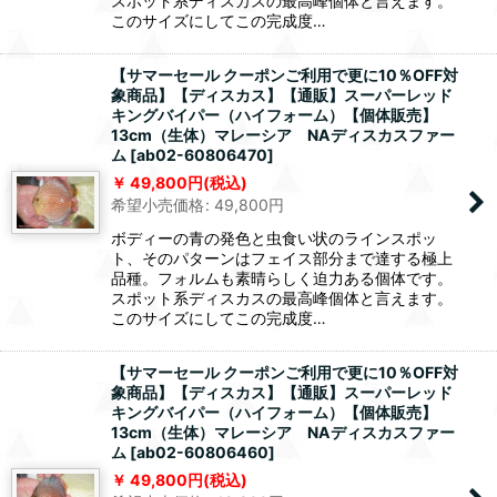
スポット系ディスカスの最高峰個体と言えます。
このサイズにしてこの完成度…
【サマーセール クーポンご利用で更に10％OFF対
象商品】【ディスカス】【通販】スーパーレッド
キングバイパー（ハイフォーム）【個体販売】
13cm（生体）マレーシア NAディスカスファー
ム
[
ab02-60806470
]
49,800
円
(税込)
希望小売価格
:
49,800
円
ボディーの青の発色と虫食い状のラインスポッ
ト、そのパターンはフェイス部分まで達する極上
品種。フォルムも素晴らしく迫力ある個体です。
スポット系ディスカスの最高峰個体と言えます。
このサイズにしてこの完成度…
【サマーセール クーポンご利用で更に10％OFF対
象商品】【ディスカス】【通販】スーパーレッド
キングバイパー（ハイフォーム）【個体販売】
13cm（生体）マレーシア NAディスカスファー
ム
[
ab02-60806460
]
49,800
円
(税込)