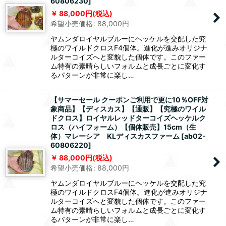
60806230
]
88,000
円
(税込)
希望小売価格
:
88,000
円
ヤムンダロイヤルブルーにヘッケルを交配した究
極のワイルドクロスF4個体。進化が進みオリジナ
ルターコイズへと変貌した個体です。このファー
ム特有の素晴らしいフォルムと成長ごとに変化す
るパターンが非常に楽し…
【サマーセール クーポンご利用で更に10％OFF対
象商品】【ディスカス】【通販】【究極のワイル
ドクロス】ロイヤルレッドターコイズヘッケルク
ロス（ハイフォーム）【個体販売】15cm（生
体）マレーシア KLディスカスファーム
[
ab02-
60806220
]
88,000
円
(税込)
希望小売価格
:
88,000
円
ヤムンダロイヤルブルーにヘッケルを交配した究
極のワイルドクロスF4個体。進化が進みオリジナ
ルターコイズへと変貌した個体です。このファー
ム特有の素晴らしいフォルムと成長ごとに変化す
るパターンが非常に楽し…