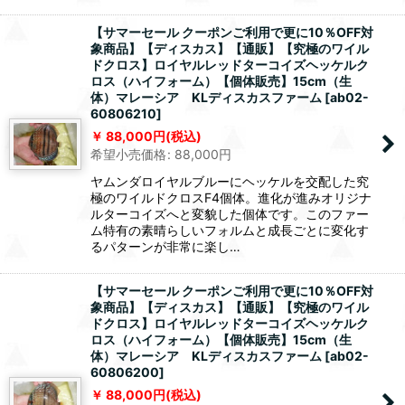
【サマーセール クーポンご利用で更に10％OFF対
象商品】【ディスカス】【通販】【究極のワイル
ドクロス】ロイヤルレッドターコイズヘッケルク
ロス（ハイフォーム）【個体販売】15cm（生
体）マレーシア KLディスカスファーム
[
ab02-
60806210
]
88,000
円
(税込)
希望小売価格
:
88,000
円
ヤムンダロイヤルブルーにヘッケルを交配した究
極のワイルドクロスF4個体。進化が進みオリジナ
ルターコイズへと変貌した個体です。このファー
ム特有の素晴らしいフォルムと成長ごとに変化す
るパターンが非常に楽し…
【サマーセール クーポンご利用で更に10％OFF対
象商品】【ディスカス】【通販】【究極のワイル
ドクロス】ロイヤルレッドターコイズヘッケルク
ロス（ハイフォーム）【個体販売】15cm（生
体）マレーシア KLディスカスファーム
[
ab02-
60806200
]
88,000
円
(税込)