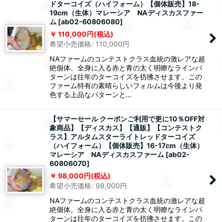
ドターコイズ（ハイフォーム）【個体販売】18-
19cm（生体）マレーシア NAディスカスファー
ム
[
ab02-60806080
]
110,000
円
(税込)
希望小売価格
:
110,000
円
NAファームのコンテストクラス血統の激レアな超
絶個体。全身に入る赤と青の太く明瞭なラインパ
ターンは往年のターコイズを彷彿させます。この
ファーム特有の素晴らしいフォルムは今後より発
色する上品なパターンと…
【サマーセール クーポンご利用で更に10％OFF対
象商品】【ディスカス】【通販】【コンテストク
ラス】アルタムスターライトレッドターコイズ
（ハイフォーム）【個体販売】16-17cm（生体）
マレーシア NAディスカスファーム
[
ab02-
60806070
]
98,000
円
(税込)
希望小売価格
:
98,000
円
NAファームのコンテストクラス血統の激レアな超
絶個体。全身に入る赤と青の太く明瞭なラインパ
ターンは往年のターコイズを彷彿させます。この