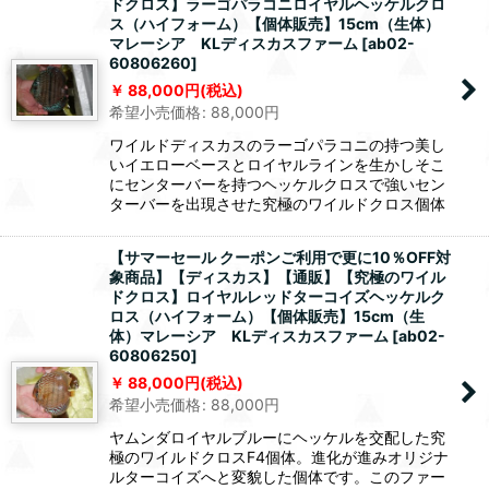
ドクロス】ラーゴパラコニロイヤルヘッケルクロ
ス（ハイフォーム）【個体販売】15cm（生体）
マレーシア KLディスカスファーム
[
ab02-
60806260
]
88,000
円
(税込)
希望小売価格
:
88,000
円
ワイルドディスカスのラーゴパラコニの持つ美し
いイエローベースとロイヤルラインを生かしそこ
にセンターバーを持つヘッケルクロスで強いセン
ターバーを出現させた究極のワイルドクロス個体
【サマーセール クーポンご利用で更に10％OFF対
象商品】【ディスカス】【通販】【究極のワイル
ドクロス】ロイヤルレッドターコイズヘッケルク
ロス（ハイフォーム）【個体販売】15cm（生
体）マレーシア KLディスカスファーム
[
ab02-
60806250
]
88,000
円
(税込)
希望小売価格
:
88,000
円
ヤムンダロイヤルブルーにヘッケルを交配した究
極のワイルドクロスF4個体。進化が進みオリジナ
ルターコイズへと変貌した個体です。このファー