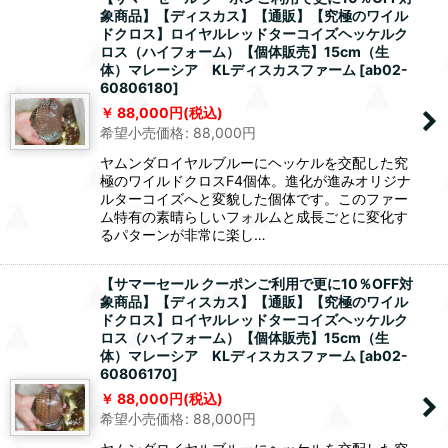
象商品】【ディスカス】【通販】【究極のワイル
ドクロス】ロイヤルレッドターコイズヘッケルク
ロス（ハイフォーム）【個体販売】15cm（生
体）マレーシア KLディスカスファーム
[
ab02-
60806180
]
88,000
円
(税込)
希望小売価格
:
88,000
円
ヤムンダロイヤルブルーにヘッケルを交配した究
極のワイルドクロスF4個体。進化が進みオリジナ
ルターコイズへと変貌した個体です。このファー
ム特有の素晴らしいフォルムと成長ごとに変化す
るパターンが非常に楽し…
【サマーセール クーポンご利用で更に10％OFF対
象商品】【ディスカス】【通販】【究極のワイル
ドクロス】ロイヤルレッドターコイズヘッケルク
ロス（ハイフォーム）【個体販売】15cm（生
体）マレーシア KLディスカスファーム
[
ab02-
60806170
]
88,000
円
(税込)
希望小売価格
:
88,000
円