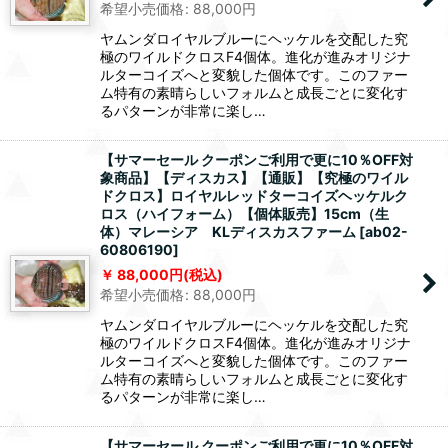
希望小売価格
:
88,000
円
ヤムンダロイヤルブルーにヘッケルを交配した究
極のワイルドクロスF4個体。進化が進みオリジナ
ルターコイズへと変貌した個体です。このファー
ム特有の素晴らしいフォルムと成長ごとに変化す
るパターンが非常に楽し…
【サマーセール クーポンご利用で更に10％OFF対
象商品】【ディスカス】【通販】【究極のワイル
ドクロス】ロイヤルレッドターコイズヘッケルク
ロス（ハイフォーム）【個体販売】15cm（生
体）マレーシア KLディスカスファーム
[
ab02-
60806190
]
88,000
円
(税込)
希望小売価格
:
88,000
円
ヤムンダロイヤルブルーにヘッケルを交配した究
極のワイルドクロスF4個体。進化が進みオリジナ
ルターコイズへと変貌した個体です。このファー
ム特有の素晴らしいフォルムと成長ごとに変化す
るパターンが非常に楽し…
【サマーセール クーポンご利用で更に10％OFF対