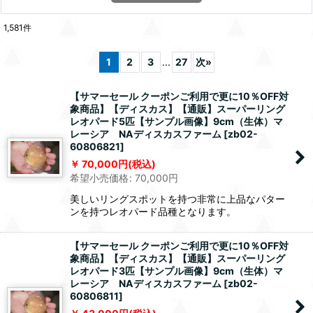
1,581
件
1
2
3
...
27
次
»
【サマーセール クーポンご利用で更に10％OFF対
象商品】【ディスカス】【通販】スーパーリング
レオパード5匹【サンプル画像】9cm（生体）マ
レーシア NAディスカスファーム
[
zb02-
60806821
]
70,000
円
(税込)
希望小売価格
:
70,000
円
美しいリングスポットを持つ非常に上品なパター
ンを持つレオパード品種となります。
【サマーセール クーポンご利用で更に10％OFF対
象商品】【ディスカス】【通販】スーパーリング
レオパード3匹【サンプル画像】9cm（生体）マ
レーシア NAディスカスファーム
[
zb02-
60806811
]