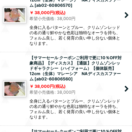
ム
[
ab02-60806570
]
38,000
円
(税込)
希望小売価格
:
38,000
円
全身に入るパターンとブルー、クリムゾンレッド
の名の通り鮮やかな色彩は独特なオーラを持ち、
フォルム良し、若く発育の良い申し分ない個体と
なります。
【サマーセール クーポンご利用で更に10％OFF対
象商品】【ディスカス】【通販】クリムゾンレッ
ドギャラクシー（ハイフォーム）【個体販売】
12cm（生体）マレーシア NAディスカスファー
ム
[
ab02-60806560
]
38,000
円
(税込)
希望小売価格
:
38,000
円
全身に入るパターンとブルー、クリムゾンレッド
の名の通り鮮やかな色彩は独特なオーラを持ち、
フォルム良し、若く発育の良い申し分ない個体と
なります。
【サマーセール クーポンご利用で更に10％OFF対