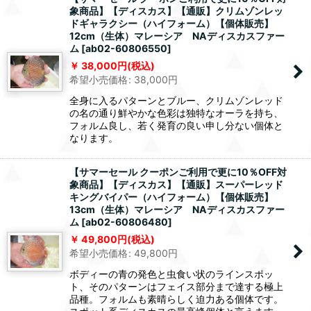
象商品】【ディスカス】【通販】クリムゾンレッ
ドギャラクシー（ハイフォーム）【個体販売】
12cm（生体）マレーシア NAディスカスファー
ム
[
ab02-60806550
]
38,000
円
(税込)
希望小売価格
:
38,000
円
全身に入るパターンとブルー、クリムゾンレッド
の名の通り鮮やかな色彩は独特なオーラを持ち、
フォルム良し、若く発育の良い申し分ない個体と
なります。
【サマーセール クーポンご利用で更に10％OFF対
象商品】【ディスカス】【通販】スーパーレッド
キングバイパー（ハイフォーム）【個体販売】
13cm（生体）マレーシア NAディスカスファー
ム
[
ab02-60806480
]
49,800
円
(税込)
希望小売価格
:
49,800
円
ボディーの青の発色と虫食い状のラインスポッ
ト、そのパターンはフェイス部分まで達する極上
品種。フォルムも素晴らしく迫力ある個体です。