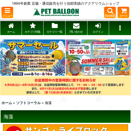
1994年創業 店舗・通信販売を行う信頼実績のアクアリウムショップ
メニュー
商品検索
カート
ホーム
カテゴリ特集
カテゴリ一覧
問い合わせ
ログイン
ホーム
>
ソフトコーラル
>
海藻
海藻