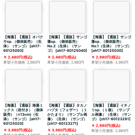
【海藻】【通販】オバク
【海藻】【通販】サンゴ
【海藻】【通販】サンゴ
サsp.（個体販売）（生
藻sp. （個体販売）
藻sp. （個体販売）
体）（サンゴ）
[
ah17-
No.2（生体）（サン
No.1（生体）（サンゴ）
60125050
]
ゴ）
[
ah17-60125040
]
[
ah17-60125030
]
2,480
円
(税込)
2,480
円
(税込)
2,980
円
(税込)
希望小売価格
:
2,980
円
希望小売価格
:
2,980
円
希望小売価格
:
3,980
円
【海藻】【通販】海藻ミ
【海藻】【通販】タカノ
【海藻】【通販】イチノ
ックス（岩付き）（個体
ハヅタ（フェザー）（１
リsp.（１個）（サンプ
販売）（±13cm)（生
かたまり）（サンプル画
ル画像）（生体）（サン
体）（サンゴ）
[
ah17-
像）（生体）（サンゴ）
ゴ）
[
zh17-60123261
]
60125020
]
[
zh17-60123271
]
2,980
円
(税込)
3,980
円
(税込)
3,980
円
(税込)
希望小売価格
:
3,980
円