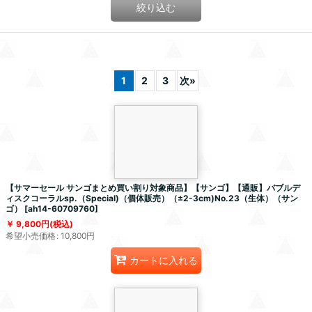
絞り込む
1
2
3
次
»
【サマーセール サンゴまとめ買い割り対象商品】【サンゴ】【通販】バブルデ
ィスクコーラルsp.（Special)（個体販売）（±2-3cm)No.23（生体）（サン
ゴ）
[
ah14-60709760
]
9,800
円
(税込)
希望小売価格
:
10,800
円
カートに入れる