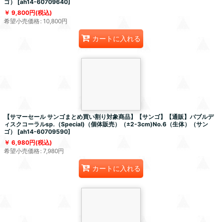
ゴ）
[
ah14-60709640
]
9,800
円
(税込)
希望小売価格
:
10,800
円
カートに入れる
【サマーセール サンゴまとめ買い割り対象商品】【サンゴ】【通販】バブルデ
ィスクコーラルsp.（Special)（個体販売）（±2-3cm)No.6（生体）（サン
ゴ）
[
ah14-60709590
]
6,980
円
(税込)
希望小売価格
:
7,980
円
カートに入れる