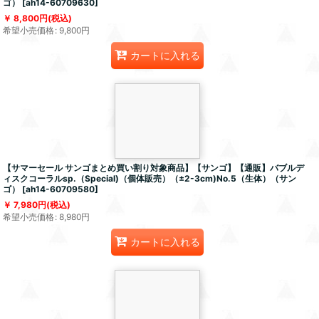
ゴ）
[
ah14-60709630
]
8,800
円
(税込)
希望小売価格
:
9,800
円
カートに入れる
【サマーセール サンゴまとめ買い割り対象商品】【サンゴ】【通販】バブルデ
ィスクコーラルsp.（Special)（個体販売）（±2-3cm)No.5（生体）（サン
ゴ）
[
ah14-60709580
]
7,980
円
(税込)
希望小売価格
:
8,980
円
カートに入れる