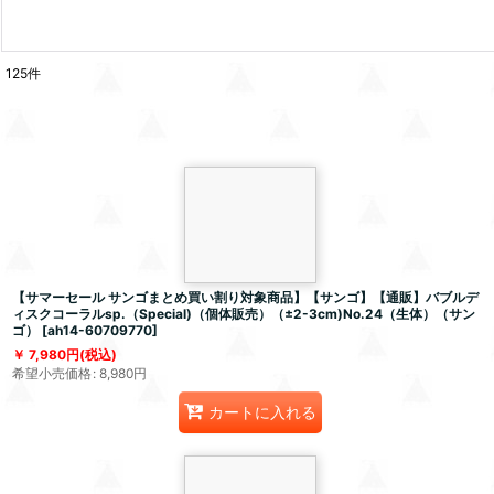
125
件
【サマーセール サンゴまとめ買い割り対象商品】【サンゴ】【通販】バブルデ
ィスクコーラルsp.（Special)（個体販売）（±2-3cm)No.24（生体）（サン
ゴ）
[
ah14-60709770
]
7,980
円
(税込)
希望小売価格
:
8,980
円
カートに入れる