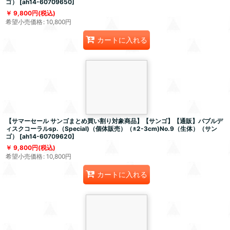
ゴ）
[
ah14-60709650
]
9,800
円
(税込)
希望小売価格
:
10,800
円
カートに入れる
【サマーセール サンゴまとめ買い割り対象商品】【サンゴ】【通販】バブルデ
ィスクコーラルsp.（Special)（個体販売）（±2-3cm)No.9（生体）（サン
ゴ）
[
ah14-60709620
]
9,800
円
(税込)
希望小売価格
:
10,800
円
カートに入れる