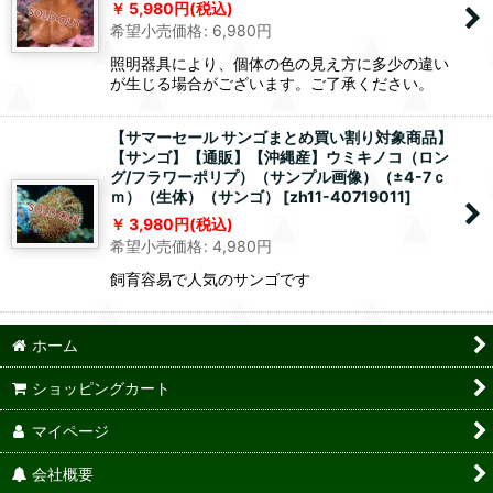
5,980
円
(税込)
希望小売価格
:
6,980
円
照明器具により、個体の色の見え方に多少の違い
が生じる場合がございます。ご了承ください。
【サマーセール サンゴまとめ買い割り対象商品】
【サンゴ】【通販】【沖縄産】ウミキノコ（ロン
グ/フラワーポリプ）（サンプル画像）（±4-7ｃ
ｍ）（生体）（サンゴ）
[
zh11-40719011
]
3,980
円
(税込)
希望小売価格
:
4,980
円
飼育容易で人気のサンゴです
ホーム
ショッピングカート
マイページ
会社概要