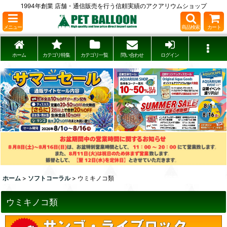
1994年創業 店舗・通信販売を行う信頼実績のアクアリウムショップ
メニュー
商品検索
カート
ホーム
カテゴリ特集
カテゴリ一覧
問い合わせ
ログイン
ホーム
>
ソフトコーラル
>
ウミキノコ類
ウミキノコ類