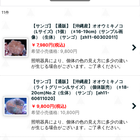
11
件
【サンゴ】【通販】【沖縄産】オオウミキノコ
（Lサイズ)（1個）（±16-19cm)（サンプル画
像）（生体）（サンゴ）
[
zh11-60302011
]
7,980
円
(税込)
希望小売価格
:
9,800
円
照明器具により、個体の色の見え方に多少の違い
が生じる場合がございます。ご了承ください。
【サンゴ】【通販】【沖縄産】オオウミキノコ
（ライトグリーン/Lサイズ）（個体販売）（±18-
20cm)No.2（生体）（サンゴ）
[
ah11-
60611020
]
9,800
円
(税込)
希望小売価格
:
10,800
円
照明器具により、個体の色の見え方に多少の違い
が生じる場合がございます。ご了承ください。