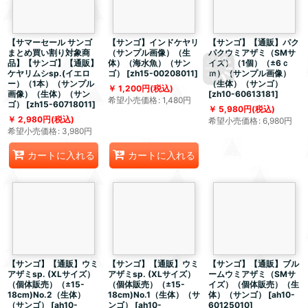
【サマーセール サンゴ
【サンゴ】インドケヤリ
【サンゴ】【通販】パク
まとめ買い割り対象商
（サンプル画像）（生
パクウミアザミ（SMサ
品】【サンゴ】【通販】
体）（海水魚）（サン
イズ）（1個）（±6ｃ
ケヤリムシsp.(イエロ
ゴ）
[
zh15-00208011
]
ｍ）（サンプル画像）
ー）（1本）（サンプル
（生体）（サンゴ）
1,200
円
(税込)
画像）（生体）（サン
[
zh10-60613181
]
希望小売価格
:
1,480
円
ゴ）
[
zh15-60718011
]
5,980
円
(税込)
2,980
円
(税込)
希望小売価格
:
6,980
円
希望小売価格
:
3,980
円
カートに入れる
カートに入れる
【サンゴ】【通販】ウミ
【サンゴ】【通販】ウミ
【サンゴ】【通販】ブル
アザミsp. (XLサイズ）
アザミsp. (XLサイズ）
ームウミアザミ（SMサ
（個体販売）（±15-
（個体販売）（±15-
イズ）（個体販売）（生
18cm)No.2（生体）
18cm)No.1（生体）（サ
体）（サンゴ）
[
ah10-
（サンゴ）
[
ah10-
ンゴ）
[
ah10-
60125010
]