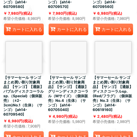
ンゴ）
[
ah14-
ンゴ）
[
ah14-
ンゴ）
[
ah14-
60709580
]
60709570
]
60709560
]
7,980
円
(税込)
7,980
円
(税込)
6,980
円
(税込)
希望小売価格
:
8,980
円
希望小売価格
:
8,980
円
希望小売価格
:
7,980
円
カートに入れる
カートに入れる
カートに入れる
【サマーセール サンゴ
【サマーセール サンゴ
【サマーセール サンゴ
まとめ買い割り対象商
まとめ買い割り対象商
まとめ買い割り対象商
品】【サンゴ】【通販】
品】【サンゴ】【通販】
品】【サンゴ】【通販】
バブルディスクコーラル
グリーンディスクコーラ
ディスクコーラルsp.
sp.（Special)（個体販
ル（Mサイズ）（個体販
(Red/フラグ）（個体販
売）（±2-
売）No.4（生体）（サ
売）No.3（生体）（サ
3cm)No.1（生体）（サ
ンゴ）
[
ah14-
ンゴ）
[
ah14-
ンゴ）
[
ah14-
60705040
]
60619160
]
60709540
]
4,980
円
(税込)
2,480
円
(税込)
6,980
円
(税込)
希望小売価格
:
5,980
円
希望小売価格
:
2,980
円
希望小売価格
:
7,908
円
カートに入れる
カートに入れる
カートに入れる