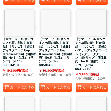
【サマーセール サンゴ
【サマーセール サンゴ
【サマーセール サンゴ
まとめ買い割り対象商
まとめ買い割り対象商
まとめ買い割り対象商
品】【サンゴ】【通販】
品】【サンゴ】【通販】
品】【サンゴ】【通販】
ディスクコーラルsp.
ディスクコーラルsp.
ヘアリーディスクコーラ
(Frankenstein)（個体販
(Frankenstein)（個体販
ル（メタリックグリー
売）No.6（生体）（サ
売）No.5（生体）（サ
ン）SMサイズ（個体販
ンゴ）
[
ah14-
ンゴ）
[
ah14-
売）No.8（生体）（サ
60501410
]
60501400
]
ンゴ）
[
ah14-
60419250
]
19,800
円
(税込)
19,800
円
(税込)
3,980
円
(税込)
希望小売価格
:
20,800
円
希望小売価格
:
20,800
円
希望小売価格
:
4,980
円
カートに入れる
カートに入れる
カートに入れる