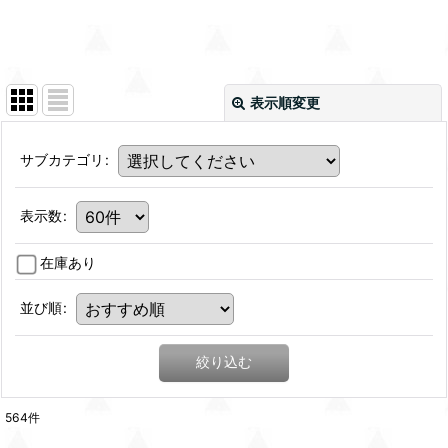
表示順変更
サブカテゴリ
:
表示数
:
在庫あり
並び順
:
絞り込む
564
件