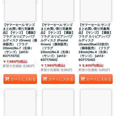
【サマーセール サンゴ
【サマーセール サンゴ
【サマーセール サンゴ
まとめ買い割り対象商
まとめ買い割り対象商
まとめ買い割り対象商
品】【サンゴ】【通販】
品】【サンゴ】【通販】
品】【サンゴ】【通販】
フラグ カリビアンバブ
フラグ カリビアンバブ
フラグ カリビアンバブ
ルディスク (Green)（個
ルディスク (Pastel
ルディスク
体販売）（フラグ
Green)（個体販売）
(Green/Blue)(2枚付)
20mm)No.7（生体）
（フラグ
（個体販売）（フラグ
（サンゴ）
[
ah13-
20mm)No.6（生体）
28mm)No.4（生体）
60717070
]
（サンゴ）
[
ah13-
（サンゴ）
[
ah13-
60717060
]
60717040
]
7,980
円
(税込)
7,980
円
(税込)
8,800
円
(税込)
希望小売価格
:
8,980
円
希望小売価格
:
8,980
円
希望小売価格
:
9,800
円
カートに入れる
カートに入れる
カートに入れる