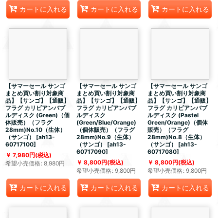
カートに入れる
カートに入れる
カートに入れる
【サマーセール サンゴ
【サマーセール サンゴ
【サマーセール サンゴ
まとめ買い割り対象商
まとめ買い割り対象商
まとめ買い割り対象商
品】【サンゴ】【通販】
品】【サンゴ】【通販】
品】【サンゴ】【通販】
フラグ カリビアンバブ
フラグ カリビアンバブ
フラグ カリビアンバブ
ルディスク (Green)（個
ルディスク
ルディスク (Pastel
体販売）（フラグ
(Green/Blue/Orange)
Green/Orange)（個体
28mm)No.10（生体）
（個体販売）（フラグ
販売）（フラグ
（サンゴ）
[
ah13-
28mm)No.9（生体）
28mm)No.8（生体）
60717100
]
（サンゴ）
[
ah13-
（サンゴ）
[
ah13-
60717090
]
60717080
]
7,980
円
(税込)
8,800
円
(税込)
8,800
円
(税込)
希望小売価格
:
8,980
円
希望小売価格
:
9,800
円
希望小売価格
:
9,800
円
カートに入れる
カートに入れる
カートに入れる