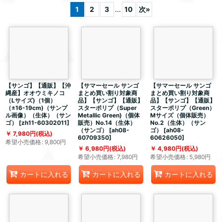
1
2
3
...
10
次
»
【サンゴ】【通販】【沖
【サマーセール サンゴ
【サマーセール サンゴ
縄産】オオウミキノコ
まとめ買い割り対象商
まとめ買い割り対象商
（Lサイズ)（1個）
品】【サンゴ】【通販】
品】【サンゴ】【通販】
（±16-19cm)（サンプ
スターポリプ（Super
スターポリプ（Green）
ル画像）（生体）（サン
Metallic Green)（個体
Mサイズ（個体販売）
ゴ）
[
zh11-60302011
]
販売）No.14（生体）
No.2（生体）（サン
（サンゴ）
[
ah08-
ゴ）
[
ah08-
7,980
円
(税込)
60709350
]
60626050
]
希望小売価格
:
9,800
円
6,980
円
(税込)
4,980
円
(税込)
希望小売価格
:
7,980
円
希望小売価格
:
5,980
円
カートに入れる
カートに入れる
カートに入れる