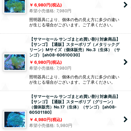
6,980
円
(税込)
希望小売価格
:
7,980
円
照明器具により、個体の色の見え方に多少の違い
が生じる場合がございます。ご了承ください。
【サマーセール サンゴまとめ買い割り対象商品】
【サンゴ】【通販】スターポリプ（メタリックグ
リーン）Mサイズ（個体販売）No.3（生体）（サ
ンゴ）
[
ah08-60610030
]
6,980
円
(税込)
希望小売価格
:
7,980
円
照明器具により、個体の色の見え方に多少の違い
が生じる場合がございます。ご了承ください。
【サマーセール サンゴまとめ買い割り対象商品】
【サンゴ】【通販】スターポリプ（グリーン）
（個体販売）No.17（生体）（サンゴ）
[
ah08-
60501180
]
4,980
円
(税込)
希望小売価格
:
5,980
円