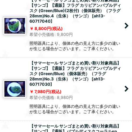
【サンゴ】【通販】フラグ カリビアンバブルディ
スク (Green/Blue)(2枚付)（個体販売）（フラグ
28mm)No.4（生体）（サンゴ）
[
ah13-
60717040
]
8,800
円
(税込)
希望小売価格
:
9,800
円
照明器具により、個体の色の見え方に多少の違い
が生じる場合がございます。ご了承ください。
【サマーセール サンゴまとめ買い割り対象商品】
【サンゴ】【通販】フラグ カリビアンバブルディ
スク (Green/Blue)（個体販売）（フラグ
28mm)No.3（生体）（サンゴ）
[
ah13-
60717030
]
7,980
円
(税込)
希望小売価格
:
8,980
円
照明器具により、個体の色の見え方に多少の違い
が生じる場合がございます。ご了承ください。
【サマーセール サンゴまとめ買い割り対象商品】
【サンゴ】【通販】バブルディスクコーラルsp.