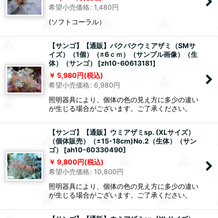
希望小売価格
:
1,480
円
(ソフトコーラル）
【サンゴ】【通販】パクパクウミアザミ（SMサ
イズ）（1個）（±6ｃｍ）（サンプル画像）（生
体）（サンゴ）
[
zh10-60613181
]
5,980
円
(税込)
希望小売価格
:
6,980
円
照明器具により、個体の色の見え方に多少の違い
が生じる場合がございます。ご了承ください。
【サンゴ】【通販】ウミアザミsp. (XLサイズ）
（個体販売）（±15-18cm)No.2（生体）（サン
ゴ）
[
ah10-60330490
]
9,800
円
(税込)
希望小売価格
:
10,800
円
照明器具により、個体の色の見え方に多少の違い
が生じる場合がございます。ご了承ください。