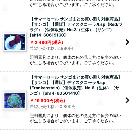
が生じる場合がございます。ご了承ください。
【サマーセール サンゴまとめ買い割り対象商品】
【サンゴ】【通販】ディスクコーラルsp. (Red/フ
ラグ）（個体販売）No.3（生体）（サンゴ）
[
ah14-60619160
]
2,480
円
(税込)
希望小売価格
:
2,980
円
照明器具により、個体の色の見え方に多少の違い
が生じる場合がございます。ご了承ください。
【サマーセール サンゴまとめ買い割り対象商品】
【サンゴ】【通販】ディスクコーラルsp.
(Frankenstein)（個体販売）No.6（生体）（サ
ンゴ）
[
ah14-60501410
]
19,800
円
(税込)
希望小売価格
:
20,800
円
照明器具により、個体の色の見え方に多少の違い
が生じる場合がございます。ご了承ください。