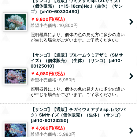
【サンゴ】【通販】ウミアザミsp. (XLサイズ）
（個体販売）（±15-18cm)No.1（生体）（サン
ゴ）
[
ah10-60330480
]
9,800
円
(税込)
希望小売価格
:
10,800
円
照明器具により、個体の色の見え方に多少の違い
が生じる場合がございます。ご了承ください。
【サンゴ】【通販】ブルームウミアザミ（SMサ
イズ）（個体販売）（生体）（サンゴ）
[
ah10-
60125010
]
4,980
円
(税込)
希望小売価格
:
5,980
円
照明器具により、個体の色の見え方に多少の違い
が生じる場合がございます。ご了承ください。
【サンゴ】【通販】チガイウミアザミsp. (パクパ
ク）SMサイズ（個体販売）（生体）（サンゴ）
[
ah10-60123250
]
4,980
円
(税込)
希望小売価格
:
5,980
円