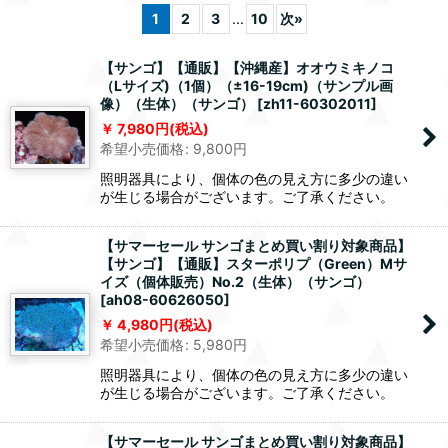
1
2
3
...
10
次
»
【サンゴ】【通販】【沖縄産】オオウミキノコ
（Lサイズ)（1個）（±16-19cm)（サンプル画
像）（生体）（サンゴ）
[
zh11-60302011
]
7,980
円
(税込)
希望小売価格
:
9,800
円
照明器具により、個体の色の見え方に多少の違い
が生じる場合がございます。ご了承ください。
【サマーセール サンゴまとめ買い割り対象商品】
【サンゴ】【通販】スターポリプ（Green）Mサ
イズ（個体販売）No.2（生体）（サンゴ）
[
ah08-60626050
]
4,980
円
(税込)
希望小売価格
:
5,980
円
照明器具により、個体の色の見え方に多少の違い
が生じる場合がございます。ご了承ください。
【サマーセール サンゴまとめ買い割り対象商品】