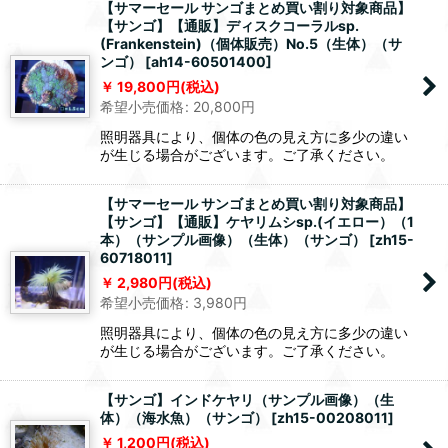
【サマーセール サンゴまとめ買い割り対象商品】
【サンゴ】【通販】ディスクコーラルsp.
(Frankenstein)（個体販売）No.5（生体）（サ
ンゴ）
[
ah14-60501400
]
19,800
円
(税込)
希望小売価格
:
20,800
円
照明器具により、個体の色の見え方に多少の違い
が生じる場合がございます。ご了承ください。
【サマーセール サンゴまとめ買い割り対象商品】
【サンゴ】【通販】ケヤリムシsp.(イエロー）（1
本）（サンプル画像）（生体）（サンゴ）
[
zh15-
60718011
]
2,980
円
(税込)
希望小売価格
:
3,980
円
照明器具により、個体の色の見え方に多少の違い
が生じる場合がございます。ご了承ください。
【サンゴ】インドケヤリ（サンプル画像）（生
体）（海水魚）（サンゴ）
[
zh15-00208011
]
1,200
円
(税込)