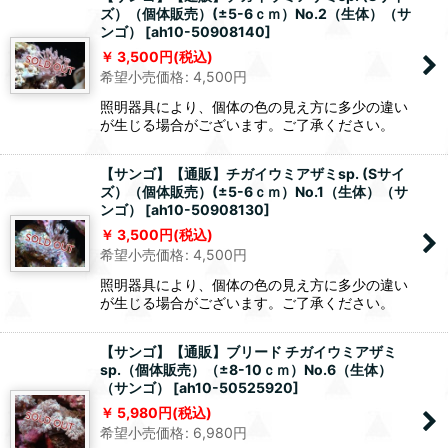
ズ）（個体販売）(±5-6ｃｍ）No.2（生体）（サ
ンゴ）
[
ah10-50908140
]
3,500
円
(税込)
希望小売価格
:
4,500
円
照明器具により、個体の色の見え方に多少の違い
が生じる場合がございます。ご了承ください。
【サンゴ】【通販】チガイウミアザミsp. (Sサイ
ズ）（個体販売）(±5-6ｃｍ）No.1（生体）（サ
ンゴ）
[
ah10-50908130
]
3,500
円
(税込)
希望小売価格
:
4,500
円
照明器具により、個体の色の見え方に多少の違い
が生じる場合がございます。ご了承ください。
【サンゴ】【通販】ブリード チガイウミアザミ
sp.（個体販売）（±8-10ｃｍ）No.6（生体）
（サンゴ）
[
ah10-50525920
]
5,980
円
(税込)
希望小売価格
:
6,980
円