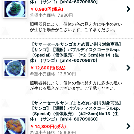
体）（サンゴ）
[
ah14-60709680
]
6,980
円
(税込)
希望小売価格
:
7,980
円
照明器具により、個体の色の見え方に多少の違い
が生じる場合がございます。ご了承ください。
【サマーセール サンゴまとめ買い割り対象商品】
【サンゴ】【通販】バブルディスクコーラルsp.
（Special)（個体販売）（±2-3cm)No.14（生
体）（サンゴ）
[
ah14-60709670
]
12,800
円
(税込)
希望小売価格
:
13,800
円
照明器具により、個体の色の見え方に多少の違い
が生じる場合がございます。ご了承ください。
【サマーセール サンゴまとめ買い割り対象商品】
【サンゴ】【通販】バブルディスクコーラルsp.
（Special)（個体販売）（±2-3cm)No.13（生
体）（サンゴ）
[
ah14-60709660
]
14,800
円
(税込)
希望小売価格
:
15,800
円