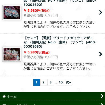
sp.（個体販売）No.7（生体）（サンゴ）
[
ah10-
50303690
]
5,980
円
(税込)
希望小売価格
:
6,980
円
照明器具により、個体の色の見え方に多少の違い
が生じる場合がございます。ご了承ください。
【サンゴ】【通販】ブリード チガイウミアザミ
sp.（個体販売）No.6（生体）（サンゴ）
[
ah10-
50303680
]
5,980
円
(税込)
希望小売価格
:
6,980
円
照明器具により、個体の色の見え方に多少の違い
が生じる場合がございます。ご了承ください。
1
2
3
...
10
次
»
ホーム