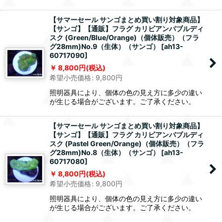
【サマーセール サンゴまとめ買い割り対象商品】
【サンゴ】【通販】フラグ カリビアンバブルディ
スク (Green/Blue/Orange)（個体販売）（フラ
グ28mm)No.9（生体）（サンゴ）
[
ah13-
60717090
]
8,800
円
(税込)
希望小売価格
:
9,800
円
照明器具により、個体の色の見え方に多少の違い
が生じる場合がございます。ご了承ください。
【サマーセール サンゴまとめ買い割り対象商品】
【サンゴ】【通販】フラグ カリビアンバブルディ
スク (Pastel Green/Orange)（個体販売）（フラ
グ28mm)No.8（生体）（サンゴ）
[
ah13-
60717080
]
8,800
円
(税込)
希望小売価格
:
9,800
円
照明器具により、個体の色の見え方に多少の違い
が生じる場合がございます。ご了承ください。