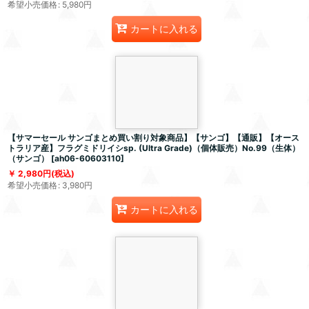
希望小売価格
:
5,980
円
カートに入れる
【サマーセール サンゴまとめ買い割り対象商品】【サンゴ】【通販】【オース
トラリア産】フラグミドリイシsp. (Ultra Grade)（個体販売）No.99（生体）
（サンゴ）
[
ah06-60603110
]
2,980
円
(税込)
希望小売価格
:
3,980
円
カートに入れる