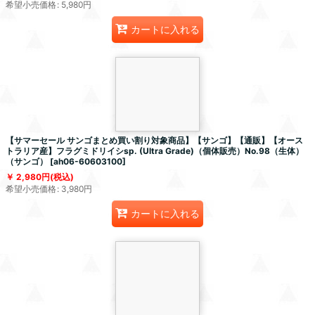
希望小売価格
:
5,980
円
カートに入れる
【サマーセール サンゴまとめ買い割り対象商品】【サンゴ】【通販】【オース
トラリア産】フラグミドリイシsp. (Ultra Grade)（個体販売）No.98（生体）
（サンゴ）
[
ah06-60603100
]
2,980
円
(税込)
希望小売価格
:
3,980
円
カートに入れる