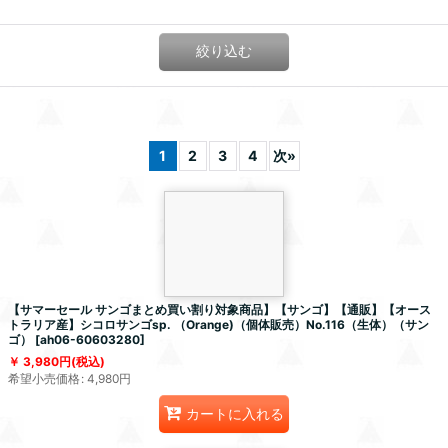
絞り込む
1
2
3
4
次
»
【サマーセール サンゴまとめ買い割り対象商品】【サンゴ】【通販】【オース
トラリア産】シコロサンゴsp. （Orange)（個体販売）No.116（生体）（サン
ゴ）
[
ah06-60603280
]
3,980
円
(税込)
希望小売価格
:
4,980
円
カートに入れる