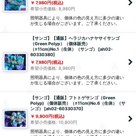
7,980
円
(税込)
希望小売価格
:
8,980
円
照明器具により、個体の色の見え方に多少の違い
が生じる場合がございます。ご了承ください。
【サンゴ】【通販】ヘラジカハナヤサイサンゴ
（Green Polyp）（個体販売）
（±11cm)No.1（生体）（サンゴ）
[
ah02-
60330380
]
7,980
円
(税込)
希望小売価格
:
8,980
円
照明器具により、個体の色の見え方に多少の違い
が生じる場合がございます。ご了承ください。
【サンゴ】【通販】フトトゲサンゴ（Green
Polyp) （個体販売）（±11cm)No.6（生体）（サ
ンゴ）
[
ah02-60330370
]
9,800
円
(税込)
希望小売価格
:
10,800
円
照明器具により、個体の色の見え方に多少の違い