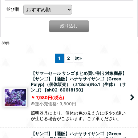
並び順
:
絞り込む
88
件
1
2
次
»
【サマーセール サンゴまとめ買い割り対象商品】
【サンゴ】【通販】ハナヤサイサンゴ（Green
Polyp)（個体販売）（±13cm)No.1（生体）（サ
ンゴ）
[
ah02-60618150
]
7,980
円
(税込)
希望小売価格
:
9,800
円
照明器具により、個体の色の見え方に多少の違い
が生じる場合がございます。ご了承ください。
【サンゴ】【通販】ハナヤサイサンゴ（Green