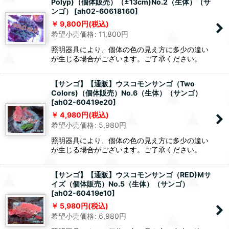
Polyp)（個体販売）（±13cm)No.2（生体）（サ
ンゴ）
[
ah02-60618160
]
9,800
円
(税込)
希望小売価格
:
11,800
円
照明器具により、個体の色の見え方に多少の違い
が生じる場合がございます。ご了承ください。
【サンゴ】【通販】ウスコモンサンゴ（Two
Colors)（個体販売）No.6（生体）（サンゴ）
[
ah02-60419e20
]
4,980
円
(税込)
希望小売価格
:
5,980
円
照明器具により、個体の色の見え方に多少の違い
が生じる場合がございます。ご了承ください。
【サンゴ】【通販】ウスコモンサンゴ（RED)Mサ
イズ（個体販売）No.5（生体）（サンゴ）
[
ah02-60419e10
]
5,980
円
(税込)
希望小売価格
:
6,980
円