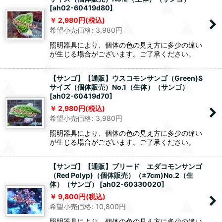
[
ah02-60419d80
]
2,980
円
(税込)
希望小売価格
:
3,980
円
照明器具により、個体の色の見え方に多少の違い
が生じる場合がございます。ご了承ください。
【サンゴ】【通販】ウスコモンサンゴ（Green)S
サイズ（個体販売）No.1（生体）（サンゴ）
[
ah02-60419d70
]
2,980
円
(税込)
希望小売価格
:
3,980
円
照明器具により、個体の色の見え方に多少の違い
が生じる場合がございます。ご了承ください。
【サンゴ】【通販】ブリード エダコモンサンゴ
（Red Polyp)（個体販売）（±7cm)No.2（生
体）（サンゴ）
[
ah02-60330020
]
9,800
円
(税込)
希望小売価格
:
10,800
円
照明器具により、個体の色の見え方に多少の違い