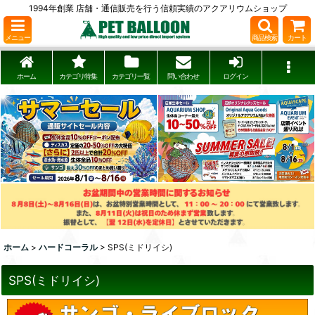
1994年創業 店舗・通信販売を行う信頼実績のアクアリウムショップ
メニュー
商品検索
カート
ホーム
カテゴリ特集
カテゴリ一覧
問い合わせ
ログイン
ホーム
>
ハードコーラル
>
SPS(ミドリイシ)
SPS(ミドリイシ)