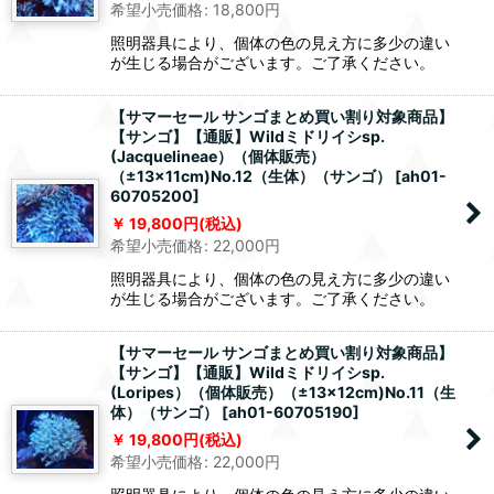
希望小売価格
:
18,800
円
照明器具により、個体の色の見え方に多少の違い
が生じる場合がございます。ご了承ください。
【サマーセール サンゴまとめ買い割り対象商品】
【サンゴ】【通販】Wildミドリイシsp.
(Jacquelineae）（個体販売）
（±13x11cm)No.12（生体）（サンゴ）
[
ah01-
60705200
]
19,800
円
(税込)
希望小売価格
:
22,000
円
照明器具により、個体の色の見え方に多少の違い
が生じる場合がございます。ご了承ください。
【サマーセール サンゴまとめ買い割り対象商品】
【サンゴ】【通販】Wildミドリイシsp.
(Loripes）（個体販売）（±13x12cm)No.11（生
体）（サンゴ）
[
ah01-60705190
]
19,800
円
(税込)
希望小売価格
:
22,000
円