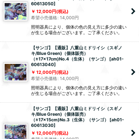
60613050
]
12,000
円
(税込)
希望小売価格
:
14,000
円
照明器具により、個体の色の見え方に多少の違い
が生じる場合がございます。ご了承ください。
【サンゴ】【通販】八重山ミドリイシ（スギノ
キ/Blue Green)（個体販売）
（±17x17cm)No.4（生体）（サンゴ）
[
ah01-
60613040
]
12,000
円
(税込)
希望小売価格
:
14,000
円
照明器具により、個体の色の見え方に多少の違い
が生じる場合がございます。ご了承ください。
【サンゴ】【通販】八重山ミドリイシ（スギノ
キ/Blue Green)（個体販売）
（±17x15cm)No.3（生体）（サンゴ）
[
ah01-
60613030
]
12,000
円
(税込)