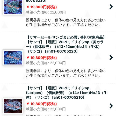
60705230
]
19,800
円
(税込)
希望小売価格
:
22,000
円
照明器具により、個体の色の見え方に多少の違い
が生じる場合がございます。ご了承ください。
【サマーセール サンゴまとめ買い割り対象商品】
【サンゴ】【通販】Wildミドリイシsp. (美カラ
ー)（個体販売）（±13x12cm)No.14（生体）
（サンゴ）
[
ah01-60705220
]
19,800
円
(税込)
希望小売価格
:
22,000
円
照明器具により、個体の色の見え方に多少の違い
が生じる場合がございます。ご了承ください。
【サンゴ】【通販】Wildミドリイシsp.
(Loripes）（個体販売）（±14x11cm)No.13（生
体）（サンゴ）
[
ah01-60705210
]
19,800
円
(税込)
希望小売価格
:
22,000
円