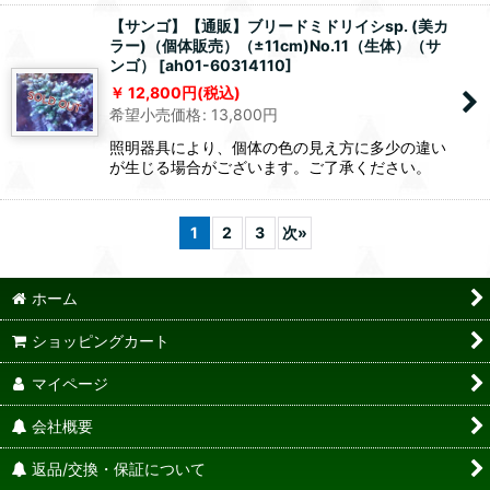
【サンゴ】【通販】ブリードミドリイシsp. (美カ
ラー)（個体販売）（±11cm)No.11（生体）（サ
ンゴ）
[
ah01-60314110
]
12,800
円
(税込)
希望小売価格
:
13,800
円
照明器具により、個体の色の見え方に多少の違い
が生じる場合がございます。ご了承ください。
1
2
3
次
»
ホーム
ショッピングカート
マイページ
会社概要
返品/交換・保証について