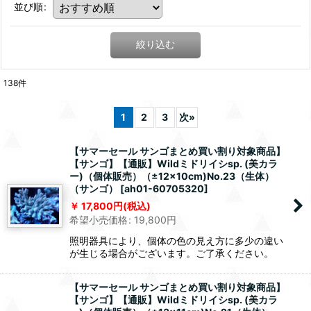
並び順
:
絞り込む
138
件
1
2
3
次
»
【サマーセール サンゴまとめ買い割り対象商品】
【サンゴ】【通販】Wildミドリイシsp. (美カラ
ー)（個体販売）（±12x10cm)No.23（生体）
（サンゴ）
[
ah01-60705320
]
17,800
円
(税込)
希望小売価格
:
19,800
円
照明器具により、個体の色の見え方に多少の違い
が生じる場合がございます。ご了承ください。
【サマーセール サンゴまとめ買い割り対象商品】
【サンゴ】【通販】Wildミドリイシsp. (美カラ