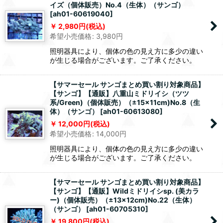
イズ（個体販売）No.4（生体）（サンゴ）
[
ah01-60619040
]
2,980
円
(税込)
希望小売価格
:
3,980
円
照明器具により、個体の色の見え方に多少の違い
が生じる場合がございます。ご了承ください。
【サマーセール サンゴまとめ買い割り対象商品】
【サンゴ】【通販】八重山ミドリイシ（ツツ
系/Green)（個体販売）（±15x11cm)No.8（生
体）（サンゴ）
[
ah01-60613080
]
12,000
円
(税込)
希望小売価格
:
14,000
円
照明器具により、個体の色の見え方に多少の違い
が生じる場合がございます。ご了承ください。
【サマーセール サンゴまとめ買い割り対象商品】
【サンゴ】【通販】Wildミドリイシsp. (美カラ
ー)（個体販売）（±13x12cm)No.22（生体）
（サンゴ）
[
ah01-60705310
]
19,800
円
(税込)