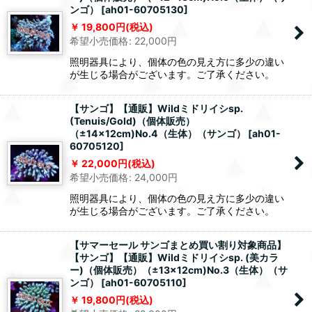
ンゴ）
[
ah01-60705130
]
19,800
円
(税込)
希望小売価格
:
22,000
円
照明器具により、個体の色の見え方に多少の違い
が生じる場合がございます。ご了承ください。
【サンゴ】【通販】Wildミドリイシsp.
(Tenuis/Gold)（個体販売）
（±14x12cm)No.4（生体）（サンゴ）
[
ah01-
60705120
]
22,000
円
(税込)
希望小売価格
:
24,000
円
照明器具により、個体の色の見え方に多少の違い
が生じる場合がございます。ご了承ください。
【サマーセール サンゴまとめ買い割り対象商品】
【サンゴ】【通販】Wildミドリイシsp. (美カラ
ー)（個体販売）（±13x12cm)No.3（生体）（サ
ンゴ）
[
ah01-60705110
]
19,800
円
(税込)