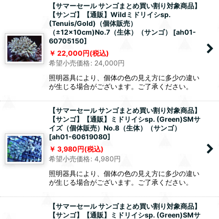
【サマーセール サンゴまとめ買い割り対象商品】
【サンゴ】【通販】Wildミドリイシsp.
(Tenuis/Gold)（個体販売）
（±12x10cm)No.7（生体）（サンゴ）
[
ah01-
60705150
]
22,000
円
(税込)
希望小売価格
:
24,000
円
照明器具により、個体の色の見え方に多少の違い
が生じる場合がございます。ご了承ください。
【サマーセール サンゴまとめ買い割り対象商品】
【サンゴ】【通販】ミドリイシsp. (Green)SMサ
イズ（個体販売）No.8（生体）（サンゴ）
[
ah01-60619080
]
3,980
円
(税込)
希望小売価格
:
4,980
円
照明器具により、個体の色の見え方に多少の違い
が生じる場合がございます。ご了承ください。
【サマーセール サンゴまとめ買い割り対象商品】
【サンゴ】【通販】ミドリイシsp. (Green)SMサ