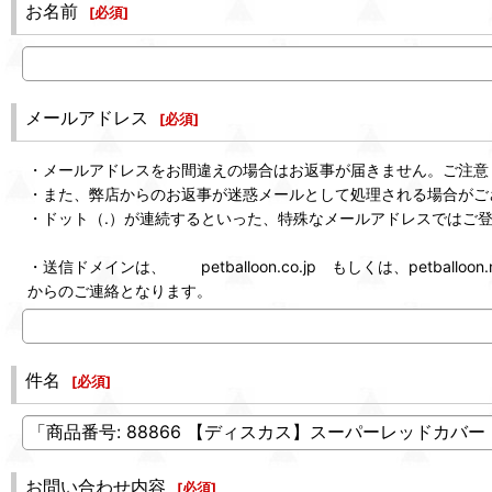
お名前
[
必須
]
メールアドレス
[
必須
]
・メールアドレスをお間違えの場合はお返事が届きません。ご注意
・また、弊店からのお返事が迷惑メールとして処理される場合がご
・ドット（.）が連続するといった、特殊なメールアドレスではご
・送信ドメインは、 petballoon.co.jp もしくは、petballoon.n
からのご連絡となります。
件名
[
必須
]
お問い合わせ内容
[
必須
]