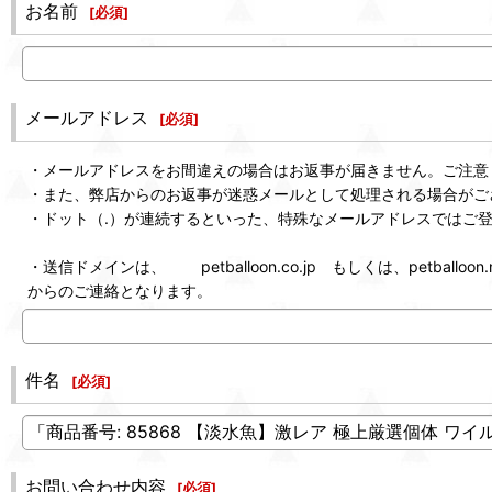
お名前
[
必須
]
メールアドレス
[
必須
]
・メールアドレスをお間違えの場合はお返事が届きません。ご注意
・また、弊店からのお返事が迷惑メールとして処理される場合がご
・ドット（.）が連続するといった、特殊なメールアドレスではご
・送信ドメインは、 petballoon.co.jp もしくは、petballoon.n
からのご連絡となります。
件名
[
必須
]
お問い合わせ内容
[
必須
]