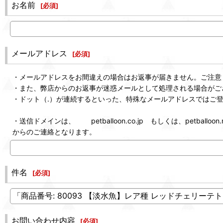
お名前
[
必須
]
メールアドレス
[
必須
]
・メールアドレスをお間違えの場合はお返事が届きません。ご注意
・また、弊店からのお返事が迷惑メールとして処理される場合がご
・ドット（.）が連続するといった、特殊なメールアドレスではご
・送信ドメインは、 petballoon.co.jp もしくは、petballoon.n
からのご連絡となります。
件名
[
必須
]
お問い合わせ内容
[
必須
]