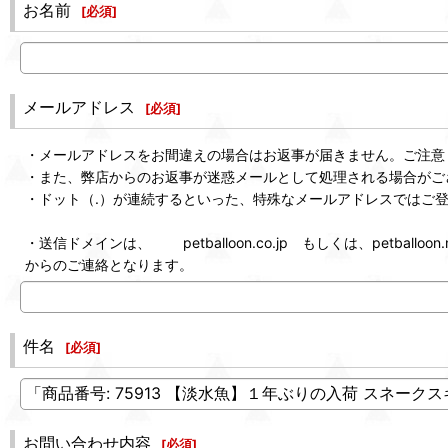
お名前
[
必須
]
メールアドレス
[
必須
]
・メールアドレスをお間違えの場合はお返事が届きません。ご注意
・また、弊店からのお返事が迷惑メールとして処理される場合がご
・ドット（.）が連続するといった、特殊なメールアドレスではご
・送信ドメインは、 petballoon.co.jp もしくは、petballoon.n
からのご連絡となります。
件名
[
必須
]
お問い合わせ内容
[
必須
]