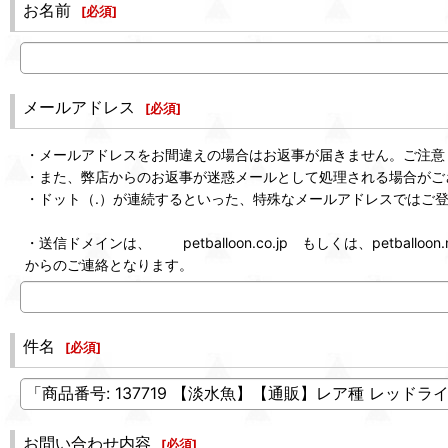
お名前
[
必須
]
メールアドレス
[
必須
]
・メールアドレスをお間違えの場合はお返事が届きません。ご注意
・また、弊店からのお返事が迷惑メールとして処理される場合がご
・ドット（.）が連続するといった、特殊なメールアドレスではご
・送信ドメインは、 petballoon.co.jp もしくは、petballoon.n
からのご連絡となります。
件名
[
必須
]
お問い合わせ内容
[
必須
]