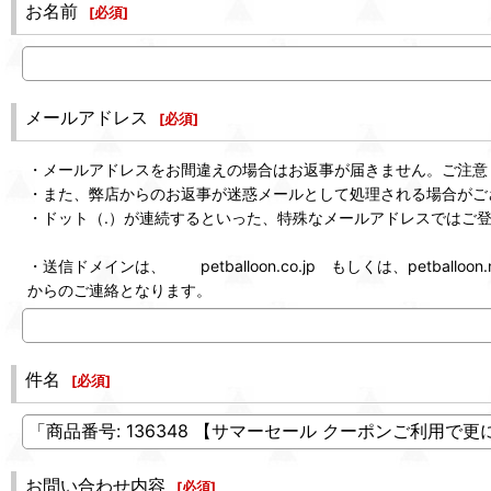
お名前
[
必須
]
メールアドレス
[
必須
]
・メールアドレスをお間違えの場合はお返事が届きません。ご注意
・また、弊店からのお返事が迷惑メールとして処理される場合がご
・ドット（.）が連続するといった、特殊なメールアドレスではご
・送信ドメインは、 petballoon.co.jp もしくは、petballoon.n
からのご連絡となります。
件名
[
必須
]
お問い合わせ内容
[
必須
]