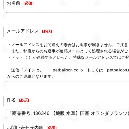
お名前
[
必須
]
メールアドレス
[
必須
]
・メールアドレスをお間違えの場合はお返事が届きません。ご注意
・また、弊店からのお返事が迷惑メールとして処理される場合がご
・ドット（.）が連続するといった、特殊なメールアドレスではご
・送信ドメインは、 petballoon.co.jp もしくは、petballoon.n
からのご連絡となります。
件名
[
必須
]
お問い合わせ内容
[
必須
]