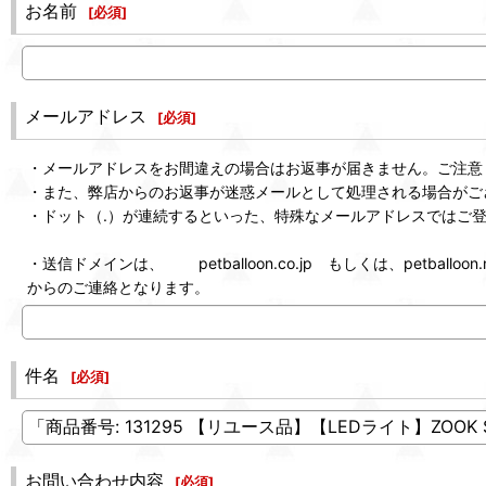
お名前
[
必須
]
メールアドレス
[
必須
]
・メールアドレスをお間違えの場合はお返事が届きません。ご注意
・また、弊店からのお返事が迷惑メールとして処理される場合がご
・ドット（.）が連続するといった、特殊なメールアドレスではご
・送信ドメインは、 petballoon.co.jp もしくは、petballoon.n
からのご連絡となります。
件名
[
必須
]
お問い合わせ内容
[
必須
]