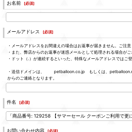
お名前
[
必須
]
メールアドレス
[
必須
]
・メールアドレスをお間違えの場合はお返事が届きません。ご注意
・また、弊店からのお返事が迷惑メールとして処理される場合がご
・ドット（.）が連続するといった、特殊なメールアドレスではご
・送信ドメインは、 petballoon.co.jp もしくは、petballoon.n
からのご連絡となります。
件名
[
必須
]
お問い合わせ内容
[
必須
]