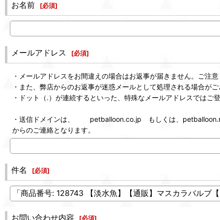
お名前
[
必須
]
メールアドレス
[
必須
]
・メールアドレスをお間違えの場合はお返事が届きません。ご注意
・また、弊店からのお返事が迷惑メールとして処理される場合がご
・ドット（.）が連続するといった、特殊なメールアドレスではご
・送信ドメインは、 petballoon.co.jp もしくは、petballoon.n
からのご連絡となります。
件名
[
必須
]
お問い合わせ内容
[
必須
]