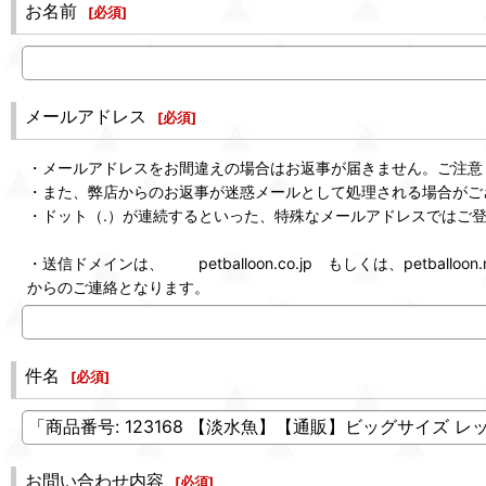
お名前
[
必須
]
メールアドレス
[
必須
]
・メールアドレスをお間違えの場合はお返事が届きません。ご注意
・また、弊店からのお返事が迷惑メールとして処理される場合がご
・ドット（.）が連続するといった、特殊なメールアドレスではご
・送信ドメインは、 petballoon.co.jp もしくは、petballoon.n
からのご連絡となります。
件名
[
必須
]
お問い合わせ内容
[
必須
]