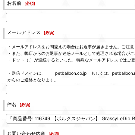
お名前
[
必須
]
メールアドレス
[
必須
]
・メールアドレスをお間違えの場合はお返事が届きません。ご注意
・また、弊店からのお返事が迷惑メールとして処理される場合がご
・ドット（.）が連続するといった、特殊なメールアドレスではご
・送信ドメインは、 petballoon.co.jp もしくは、petballoon.n
からのご連絡となります。
件名
[
必須
]
お問い合わせ内容
[
必須
]