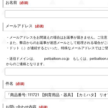
お名前
[
必須
]
メールアドレス
[
必須
]
・メールアドレスをお間違えの場合はお返事が届きません。ご注意
・また、弊店からのお返事が迷惑メールとして処理される場合がご
・ドット（.）が連続するといった、特殊なメールアドレスではご
・送信ドメインは、 petballoon.co.jp もしくは、petballoon.n
からのご連絡となります。
件名
[
必須
]
お問い合わせ内容
[
必須
]