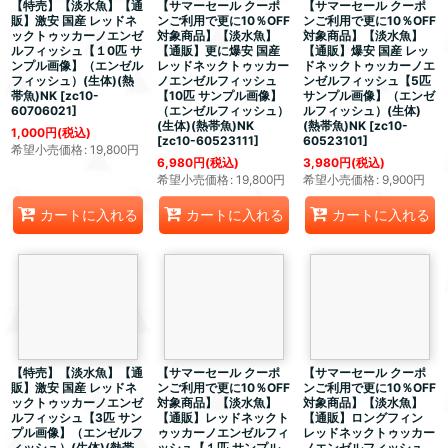
【特売】【淡水魚】【通
【サマーセール クーポ
【サマーセール クーポ
販】激安 国産
レッドネ
ンご利用で更に10％OFF
ンご利用で更に10％OFF
ックトゥッカーノエンゼ
対象商品】【淡水魚】
対象商品】【淡水魚】
ル
フィッシュ【１0匹 サ
【通販】更に爆安 国産
【通販】爆安 国産
レッ
ンプル画像】（エンゼル
レッドネックトゥッカー
ドネックトゥッカーノエ
フィッシュ）(生体)(熱
ノエンゼル
フィッシュ
ンゼル
フィッシュ【5匹
帯魚)NK
[
zc10-
【10匹 サンプル画像】
サンプル画像】（エンゼ
60706021
]
（エンゼルフィッシュ）
ルフィッシュ）(生体)
(生体)(熱帯魚)NK
(熱帯魚)NK
[
zc10-
1,000
円
(税込)
[
zc10-60523111
]
60523101
]
希望小売価格
:
19,800
円
6,980
円
(税込)
3,980
円
(税込)
希望小売価格
:
19,800
円
希望小売価格
:
9,900
円
カートに入れる
カートに入れる
カートに入れる
【特売】【淡水魚】【通
【サマーセール クーポ
【サマーセール クーポ
販】激安 国産
レッドネ
ンご利用で更に10％OFF
ンご利用で更に10％OFF
ックトゥッカーノエンゼ
対象商品】【淡水魚】
対象商品】【淡水魚】
ル
フィッシュ【3匹 サン
【通販】
レッドネックト
【通販】ロングフィン
プル画像】（エンゼルフ
ゥッカーノエンゼル
フィ
レッドネックトゥッカー
ィッシュ）(生体)(熱帯
ッシュ【１匹 サンプル
ノエンゼル
フィッシュ