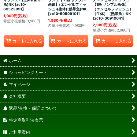
魚)NK
[
zc10-
画像】(エンゼルフィッ
【1匹 サンプル画像】
60523091
]
シュ)(生体)(熱帯魚)NK
（エンゼルフィッシュ）
[
zc10-50509101
]
（生体）（熱帯魚）NK
1,000
円
(税込)
[
zc10-30910041
]
1,980
円
(税込)
希望小売価格
:
1,980
円
2,980
円
(税込)
希望小売価格
:
1,980
円
希望小売価格
:
2,980
円
カートに入れる
カートに入れる
カートに入れる
ホーム
ショッピングカート
マイページ
会社概要
返品/交換・保証について
特定商取引法表示
ご利用案内