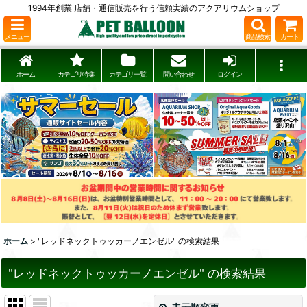
1994年創業 店舗・通信販売を行う信頼実績のアクアリウムショップ
メニュー
商品検索
カート
ホーム
カテゴリ特集
カテゴリ一覧
問い合わせ
ログイン
ホーム
>
"レッドネックトゥッカーノエンゼル"
の
検索結果
"レッドネックトゥッカーノエンゼル"
の
検索結果