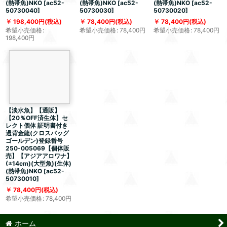
(熱帯魚)NKO
[
ac52-
(熱帯魚)NKO
[
ac52-
(熱帯魚)NKO
[
ac52-
50730040
]
50730030
]
50730020
]
198,400
円
(税込)
78,400
円
(税込)
78,400
円
(税込)
希望小売価格
:
希望小売価格
:
78,400
円
希望小売価格
:
78,400
円
198,400
円
【淡水魚】【通販】
【20％OFF済生体】セ
レクト個体 証明書付き
過背金龍(クロスバッグ
ゴールデン)登録番号
250-005069【個体販
売】【アジアアロワナ】
(±14cm)(大型魚)(生体)
(熱帯魚)NKO
[
ac52-
50730010
]
78,400
円
(税込)
希望小売価格
:
78,400
円
ホーム