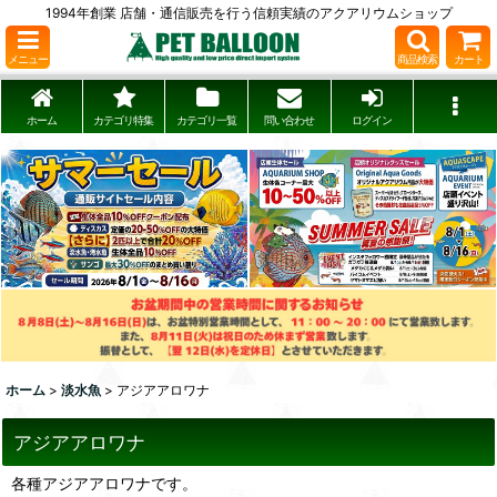
1994年創業 店舗・通信販売を行う信頼実績のアクアリウムショップ
メニュー
商品検索
カート
ホーム
カテゴリ特集
カテゴリ一覧
問い合わせ
ログイン
ホーム
>
淡水魚
>
アジアアロワナ
アジアアロワナ
各種アジアアロワナです。