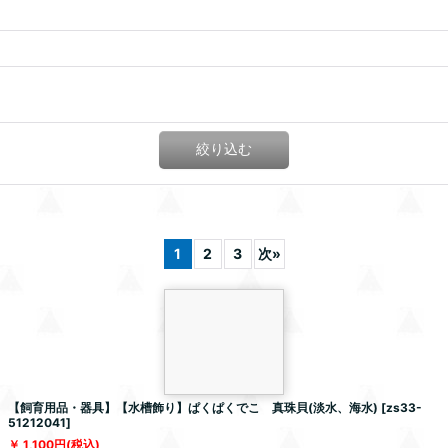
絞り込む
1
2
3
次
»
【飼育用品・器具】【水槽飾り】ぱくぱくでこ 真珠貝(淡水、海水)
[
zs33-
51212041
]
1,100
円
(税込)