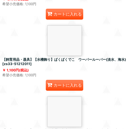
希望小売価格
:
1,100
円
カートに入れる
【飼育用品・器具】【水槽飾り】ぱくぱくでこ ウーパールーパー(淡水、海水)
[
zs33-51212011
]
1,100
円
(税込)
希望小売価格
:
1,100
円
カートに入れる