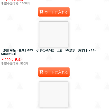
希望小売価格
:
1,100
円
カートに入れる
【飼育用品・器具】GEX 小さな和の庭 土管 M(淡水、海水)
[
zs33-
50412131
]
550
円
(税込)
希望小売価格
:
550
円
カートに入れる