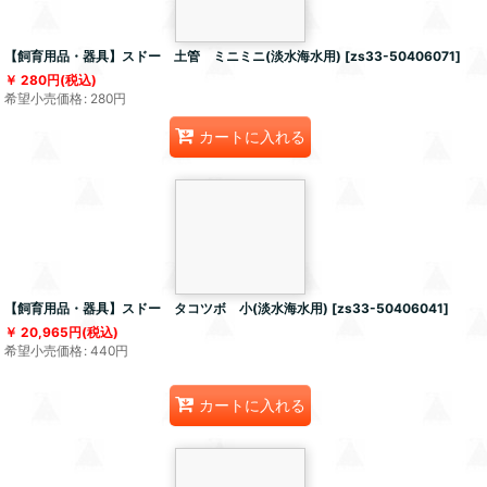
【飼育用品・器具】スドー 土管 ミニミニ(淡水海水用)
[
zs33-50406071
]
280
円
(税込)
希望小売価格
:
280
円
カートに入れる
【飼育用品・器具】スドー タコツボ 小(淡水海水用)
[
zs33-50406041
]
20,965
円
(税込)
希望小売価格
:
440
円
カートに入れる