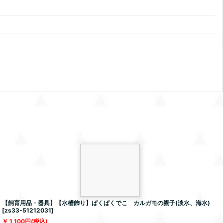
【飼育用品・器具】【水槽飾り】ぱくぱくでこ カルガモの親子(淡水、海水)
[
zs33-51212031
]
1,100
円
(税込)