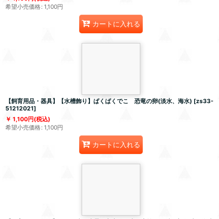
希望小売価格
:
1,100
円
カートに入れる
【飼育用品・器具】【水槽飾り】ぱくぱくでこ 恐竜の卵(淡水、海水)
[
zs33-
51212021
]
1,100
円
(税込)
希望小売価格
:
1,100
円
カートに入れる