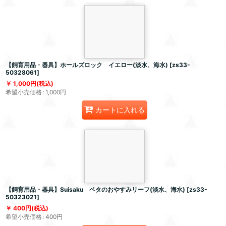
【飼育用品・器具】ホールズロック イエロー(淡水、海水)
[
zs33-
50328061
]
1,000
円
(税込)
希望小売価格
:
1,000
円
カートに入れる
【飼育用品・器具】Suisaku ベタのおやすみリーフ(淡水、海水)
[
zs33-
50323021
]
400
円
(税込)
希望小売価格
:
400
円