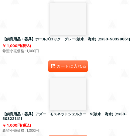
【飼育用品・器具】ホールズロック グレー(淡水、海水)
[
zs33-50328051
]
1,000
円
(税込)
希望小売価格
:
1,000
円
カートに入れる
【飼育用品・器具】アズー モスネットシェルター S(淡水、海水)
[
zs33-
50322141
]
1,000
円
(税込)
希望小売価格
:
1,000
円