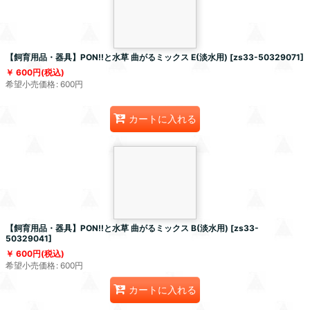
【飼育用品・器具】PON!!と水草 曲がるミックス E(淡水用)
[
zs33-50329071
]
600
円
(税込)
希望小売価格
:
600
円
カートに入れる
【飼育用品・器具】PON!!と水草 曲がるミックス B(淡水用)
[
zs33-
50329041
]
600
円
(税込)
希望小売価格
:
600
円
カートに入れる