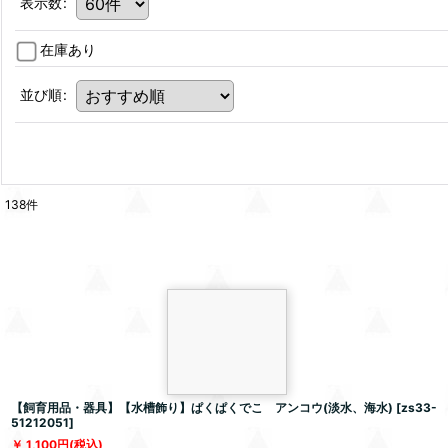
表示数
:
在庫あり
並び順
:
138
件
【飼育用品・器具】【水槽飾り】ぱくぱくでこ アンコウ(淡水、海水)
[
zs33-
51212051
]
1,100
円
(税込)