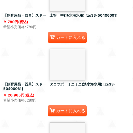
【飼育用品・器具】スドー 土管 中(淡水海水用)
[
zs33-50406091
]
780
円
(税込)
希望小売価格
:
780
円
カートに入れる
【飼育用品・器具】スドー タコツボ ミニミニ(淡水海水用)
[
zs33-
50406061
]
20,965
円
(税込)
希望小売価格
:
280
円
カートに入れる