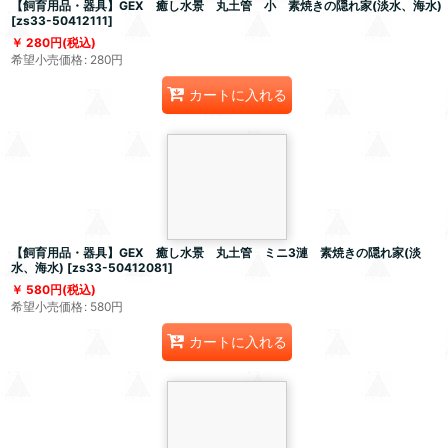
【飼育用品・器具】GEX 癒し水景 丸土管 小 素焼きの隠れ家(淡水、海水)
[
zs33-50412111
]
280
円
(税込)
希望小売価格
:
280
円
カートに入れる
【飼育用品・器具】GEX 癒し水景 丸土管 ミニ3漣 素焼きの隠れ家(淡
水、海水)
[
zs33-50412081
]
580
円
(税込)
希望小売価格
:
580
円
カートに入れる