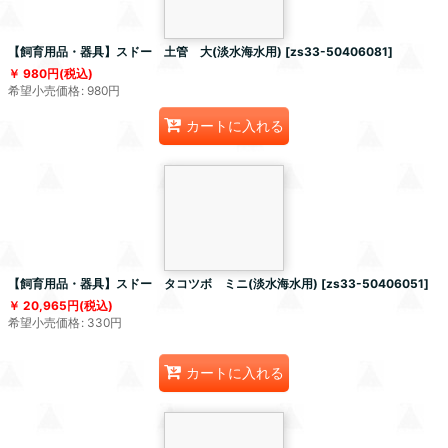
【飼育用品・器具】スドー 土管 大(淡水海水用)
[
zs33-50406081
]
980
円
(税込)
希望小売価格
:
980
円
カートに入れる
【飼育用品・器具】スドー タコツボ ミニ(淡水海水用)
[
zs33-50406051
]
20,965
円
(税込)
希望小売価格
:
330
円
カートに入れる