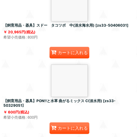
【飼育用品・器具】スドー タコツボ 中(淡水海水用)
[
zs33-50406031
]
20,965
円
(税込)
希望小売価格
:
800
円
カートに入れる
【飼育用品・器具】PON!!と水草 曲がるミックス C(淡水用)
[
zs33-
50329051
]
600
円
(税込)
希望小売価格
:
600
円
カートに入れる