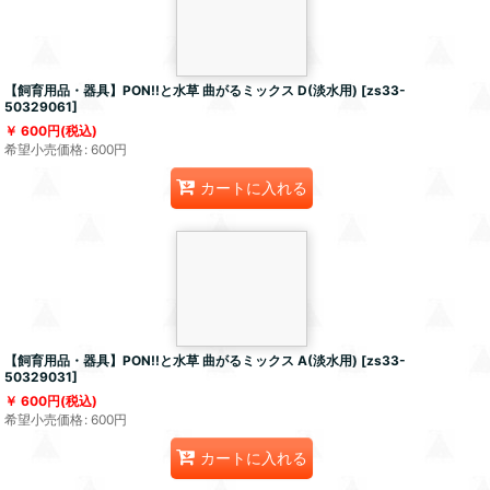
【飼育用品・器具】PON!!と水草 曲がるミックス D(淡水用)
[
zs33-
50329061
]
600
円
(税込)
希望小売価格
:
600
円
カートに入れる
【飼育用品・器具】PON!!と水草 曲がるミックス A(淡水用)
[
zs33-
50329031
]
600
円
(税込)
希望小売価格
:
600
円
カートに入れる