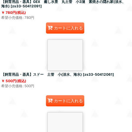
【飼育用品・器具】GEX 癒し水景 丸土管 小3漣 素焼きの隠れ家(淡水、
海水)
[
zs33-50412091
]
780
円
(税込)
希望小売価格
:
780
円
カートに入れる
【飼育用品・器具】スドー 土管 小(淡水、海水)
[
zs33-50412061
]
500
円
(税込)
希望小売価格
:
500
円
カートに入れる