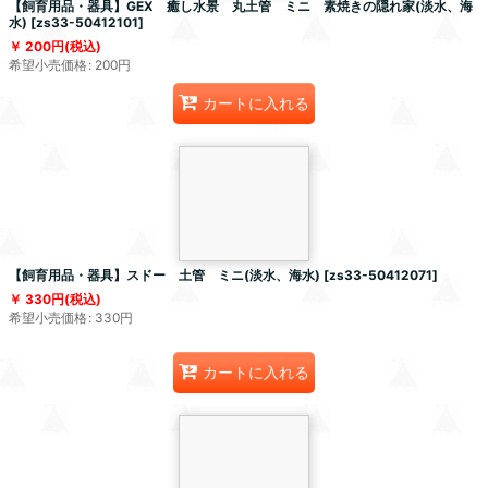
【飼育用品・器具】GEX 癒し水景 丸土管 ミニ 素焼きの隠れ家(淡水、海
水)
[
zs33-50412101
]
200
円
(税込)
希望小売価格
:
200
円
カートに入れる
【飼育用品・器具】スドー 土管 ミニ(淡水、海水)
[
zs33-50412071
]
330
円
(税込)
希望小売価格
:
330
円
カートに入れる