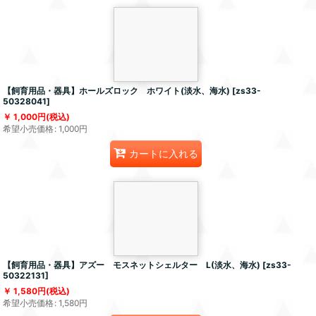
【飼育用品・器具】ホールズロック ホワイト(淡水、海水)
[
zs33-
50328041
]
1,000
円
(税込)
希望小売価格
:
1,000
円
カートに入れる
【飼育用品・器具】アズー モスネットシェルター L(淡水、海水)
[
zs33-
50322131
]
1,580
円
(税込)
希望小売価格
:
1,580
円