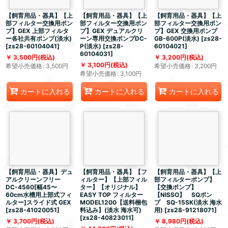
【飼育用品・器具】【上
【飼育用品・器具】【上
【飼育用品・器具】【上
部フィルター交換用ポン
部フィルター交換用ポン
部フィルター交換用ポン
プ】GEX 上部フィルタ
プ】GEX デュアルクリ
プ】GEX 交換用ポンプ
ー各社共有ポンプ(淡水)
ーン専用交換ポンプDC-
GB-600P(淡水)
[
zs28-
[
zs28-60104041
]
P(淡水)
[
zs28-
60104021
]
60104031
]
3,500
円
(税込)
3,200
円
(税込)
3,100
円
(税込)
希望小売価格
:
3,500
円
希望小売価格
:
3,200
円
希望小売価格
:
3,100
円
カートに入れる
カートに入れる
カートに入れる
【飼育用品・器具】デュ
【飼育用品・器具】【フ
【飼育用品・器具】【上
アルクリーンフリー
ィルター】【上部フィル
部フィルターポンプ】
DC-4560[幅45〜
ター】【オリジナル】
【交換ポンプ】
60cm水槽用上部式フィ
EASY TOP フィルター
【NISSO】 SQポン
ルター]スライド式 GEX
MODEL1200【送料梱包
プ SQ-15SK(淡水 海水
[
zs28-41020051
]
料込み】(淡水 海水可)
用)
[
zs28-91218071
]
[
zs28-40823011
]
3,700
円
(税込)
8,980
円
(税込)