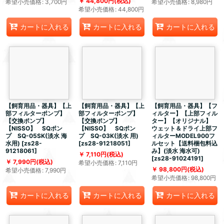
44,800
円
(税込)
希望小売価格
:
3,700
円
希望小売価格
:
8,980
円
希望小売価格
:
44,800
円
カートに入れる
カートに入れる
カートに入れる
【飼育用品・器具】【上
【飼育用品・器具】【上
【飼育用品・器具】【フ
部フィルターポンプ】
部フィルターポンプ】
ィルター】【上部フィル
【交換ポンプ】
【交換ポンプ】
ター】【オリジナル】
【NISSO】 SQポン
【NISSO】 SQポン
ウェット＆ドライ上部フ
プ SQ-05SK(淡水 海
プ SQ-03K(淡水 用)
ィルターMODEL900フ
水用)
[
zs28-
[
zs28-91218051
]
ルセット【送料梱包料込
91218061
]
み】(淡水 海水可)
7,110
円
(税込)
[
zs28-91024191
]
7,990
円
(税込)
希望小売価格
:
7,110
円
98,800
円
(税込)
希望小売価格
:
7,990
円
希望小売価格
:
98,800
円
カートに入れる
カートに入れる
カートに入れる