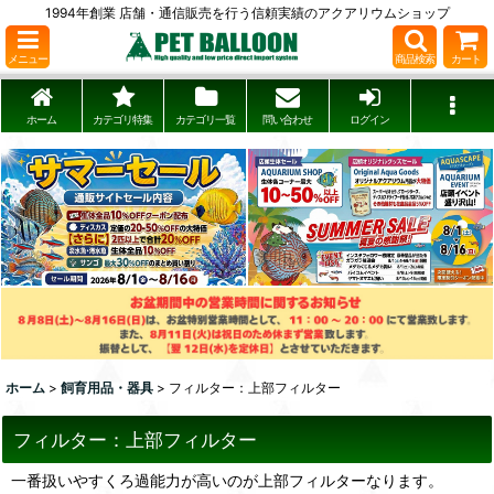
1994年創業 店舗・通信販売を行う信頼実績のアクアリウムショップ
メニュー
商品検索
カート
ホーム
カテゴリ特集
カテゴリ一覧
問い合わせ
ログイン
ホーム
>
飼育用品・器具
>
フィルター：上部フィルター
フィルター：上部フィルター
一番扱いやすくろ過能力が高いのが上部フィルターなります。