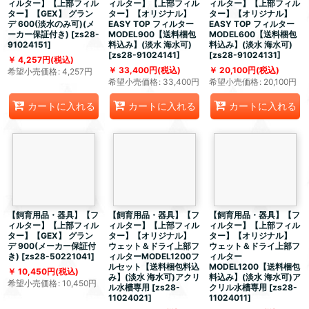
ィルター】【上部フィル
ィルター】【上部フィル
ィルター】【上部フィル
ター】【GEX】 グラン
ター】【オリジナル】
ター】【オリジナル】
デ 600(淡水のみ可)(メ
EASY TOP フィルター
EASY TOP フィルター
ーカー保証付き)
[
zs28-
MODEL900【送料梱包
MODEL600【送料梱包
91024151
]
料込み】(淡水 海水可)
料込み】(淡水 海水可)
[
zs28-91024141
]
[
zs28-91024131
]
4,257
円
(税込)
33,400
円
(税込)
20,100
円
(税込)
希望小売価格
:
4,257
円
希望小売価格
:
33,400
円
希望小売価格
:
20,100
円
カートに入れる
カートに入れる
カートに入れる
【飼育用品・器具】【フ
【飼育用品・器具】【フ
【飼育用品・器具】【フ
ィルター】【上部フィル
ィルター】【上部フィル
ィルター】【上部フィル
ター】【GEX】 グラン
ター】【オリジナル】
ター】【オリジナル】
デ 900(メーカー保証付
ウェット＆ドライ上部フ
ウェット＆ドライ上部フ
き)
[
zs28-50221041
]
ィルターMODEL1200フ
ィルター
ルセット【送料梱包料込
MODEL1200【送料梱包
10,450
円
(税込)
み】(淡水 海水可)アクリ
料込み】(淡水 海水可)ア
希望小売価格
:
10,450
円
ル水槽専用
[
zs28-
クリル水槽専用
[
zs28-
11024021
]
11024011
]