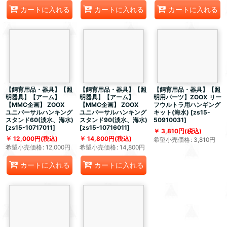
カートに入れる
カートに入れる
カートに入れる
【飼育用品・器具】【照
【飼育用品・器具】【照
【飼育用品・器具】【照
明器具】【アーム】
明器具】【アーム】
明用パーツ】ZOOX リー
【MMC企画】 ZOOX
【MMC企画】 ZOOX
フウルトラ用ハンギング
ユニバーサルハンキング
ユニバーサルハンキング
キット(海水)
[
zs15-
スタンド60(淡水、海水)
スタンド90(淡水、海水)
50910031
]
[
zs15-10717011
]
[
zs15-10716011
]
3,810
円
(税込)
12,000
円
(税込)
14,800
円
(税込)
希望小売価格
:
3,810
円
希望小売価格
:
12,000
円
希望小売価格
:
14,800
円
カートに入れる
カートに入れる