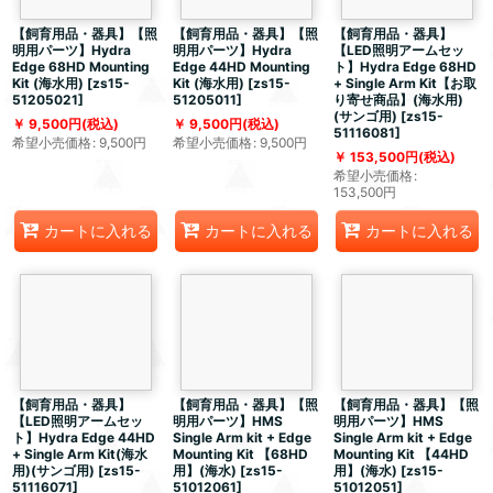
【飼育用品・器具】【照
【飼育用品・器具】【照
【飼育用品・器具】
明用パーツ】Hydra
明用パーツ】Hydra
【LED照明アームセッ
Edge 68HD Mounting
Edge 44HD Mounting
ト】Hydra Edge 68HD
Kit (海水用)
[
zs15-
Kit (海水用)
[
zs15-
+ Single Arm Kit【お取
51205021
]
51205011
]
り寄せ商品】(海水用)
(サンゴ用)
[
zs15-
9,500
円
(税込)
9,500
円
(税込)
51116081
]
希望小売価格
:
9,500
円
希望小売価格
:
9,500
円
153,500
円
(税込)
希望小売価格
:
153,500
円
カートに入れる
カートに入れる
カートに入れる
【飼育用品・器具】
【飼育用品・器具】【照
【飼育用品・器具】【照
【LED照明アームセッ
明用パーツ】HMS
明用パーツ】HMS
ト】Hydra Edge 44HD
Single Arm kit + Edge
Single Arm kit + Edge
+ Single Arm Kit(海水
Mounting Kit 【68HD
Mounting Kit 【44HD
用)(サンゴ用)
[
zs15-
用】(海水)
[
zs15-
用】(海水)
[
zs15-
51116071
]
51012061
]
51012051
]