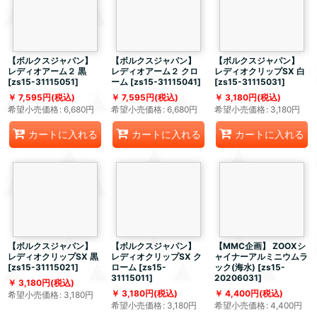
【ボルクスジャパン】
【ボルクスジャパン】
【ボルクスジャパン】
レディオアーム２ 黒
レディオアーム２ クロ
レディオクリップSX 白
[
zs15-31115051
]
ーム
[
zs15-31115041
]
[
zs15-31115031
]
7,595
円
(税込)
7,595
円
(税込)
3,180
円
(税込)
希望小売価格
:
6,680
円
希望小売価格
:
6,680
円
希望小売価格
:
3,180
円
カートに入れる
カートに入れる
カートに入れる
【ボルクスジャパン】
【ボルクスジャパン】
【MMC企画】 ZOOXシ
レディオクリップSX 黒
レディオクリップSX ク
ャイナーアルミニウムラ
[
zs15-31115021
]
ローム
[
zs15-
ック(海水)
[
zs15-
31115011
]
20206031
]
3,180
円
(税込)
3,180
円
(税込)
4,400
円
(税込)
希望小売価格
:
3,180
円
希望小売価格
:
3,180
円
希望小売価格
:
4,400
円