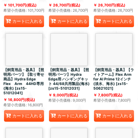
101,700
円
(税込)
26,700
円
(税込)
26,700
円
(税込)
希望小売価格
:
101,700
円
希望小売価格
:
26,700
円
希望小売価格
:
26,700
円
カートに入れる
カートに入れる
カートに入れる
【飼育用品・器具】【照
【飼育用品・器具】【照
【飼育用品・器具】【ラ
明用パーツ】【取り寄せ
明用パーツ】Hydra
イトアーム】Flex Arm
商品】Hydra Edge
Edge用 ハンギングキッ
for AI Prime 12インチ
Flex Arm 44HD専用
ト 44/68共用製品(海水)
(淡水、海水)
[
zs15-
(海水)
[
zs15-
[
zs15-51012031
]
50621021
]
51012041
]
9,000
円
(税込)
7,800
円
(税込)
16,800
円
(税込)
希望小売価格
:
9,000
円
希望小売価格
:
7,800
円
希望小売価格
:
16,800
円
カートに入れる
カートに入れる
カートに入れる