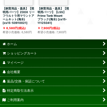
【飼育用品・器具】【照
【飼育用品・器具】【照
明用パーツ】ZOOX リー
明用パーツ】【LSS】
フウルトラ用マウントア
Prime Tank Mount
ームキット(海水)
ブラック(海水)
[
zs15-
[
zs15-50910021
]
11125041
]
6,580
円
(税込)
7,900
円
(税込)
希望小売価格
:
6,580
円
希望小売価格
:
7,900
円
ホーム
ショッピングカート
マイページ
会社概要
返品/交換・保証について
特定商取引法表示
ご利用案内