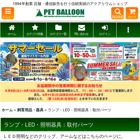
1994年創業 店舗・通信販売を行う信頼実績のアクアリウムショップ
メニュー
商品検索
カート
ホーム
カテゴリ特集
カテゴリ一覧
問い合わせ
ログイン
ホーム
>
飼育用品・器具
>
ランプ・LED・照明器具：取付パーツ
ランプ・LED・照明器具：取付パーツ
ＬＥＤ照明などのクリップ、アームなどはこちらのページに。