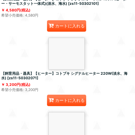
ー・サーモスタット一体式)(淡水、海水)
[
zs11-50302101
]
4,580
円
(税込)
希望小売価格
:
4,580
円
カートに入れる
【飼育用品・器具】【ヒーター】コトブキ シグナルヒーター 220W(淡水、海
水)
[
zs11-50302071
]
3,200
円
(税込)
希望小売価格
:
3,200
円
カートに入れる