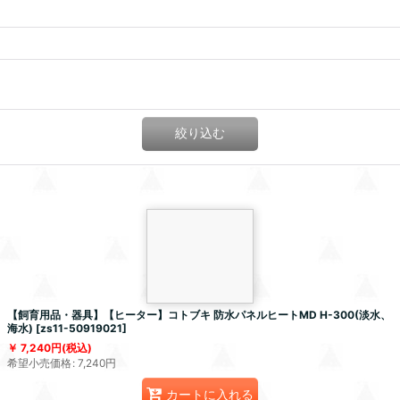
絞り込む
【飼育用品・器具】【ヒーター】コトブキ 防水パネルヒートMD H-300(淡水、
海水)
[
zs11-50919021
]
7,240
円
(税込)
希望小売価格
:
7,240
円
カートに入れる