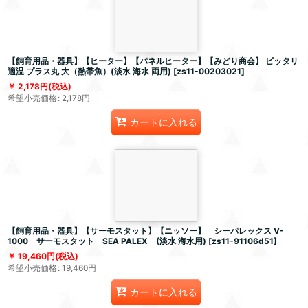
【飼育用品・器具】【ヒーター】【パネルヒーター】【みどり商会】 ピッタリ
適温 プラス丸 大（熱帯魚）(淡水 海水 両用)
[
zs11-00203021
]
2,178
円
(税込)
希望小売価格
:
2,178
円
カートに入れる
【飼育用品・器具】【サーモスタット】【ニッソー】 シーパレックス V-
1000 サーモスタット SEA PALEX (淡水 海水用)
[
zs11-91106d51
]
19,460
円
(税込)
希望小売価格
:
19,460
円
カートに入れる