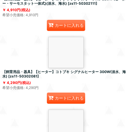
ー・サーモスタット一体式)(淡水、海水)
[
zs11-50302111
]
4,910
円
(税込)
希望小売価格
:
4,910
円
カートに入れる
【飼育用品・器具】【ヒーター】コトブキ シグナルヒーター 300W(淡水、海
水)
[
zs11-50302081
]
4,290
円
(税込)
希望小売価格
:
4,290
円
カートに入れる