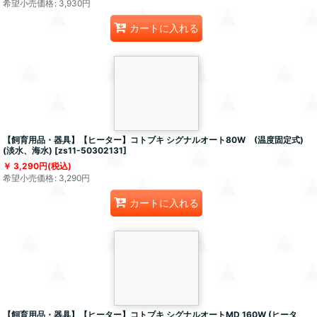
希望小売価格
:
3,930
円
カートに入れる
【飼育用品・器具】【ヒーター】コトブキ シグナルオート80W (温度固定式)
(淡水、海水)
[
zs11-50302131
]
3,290
円
(税込)
希望小売価格
:
3,290
円
カートに入れる
【飼育用品・器具】【ヒーター】コトブキ シグナルオートMD 160W (ヒータ