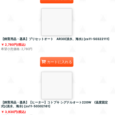
【飼育用品・器具】プリセットオート AR30(淡水、海水)
[
zs11-50322111
]
2,780
円
(税込)
希望小売価格
:
2,780
円
カートに入れる
【飼育用品・器具】【ヒーター】コトブキ シグナルオート220W (温度固定
式)(淡水、海水)
[
zs11-50302161
]
3,930
円
(税込)