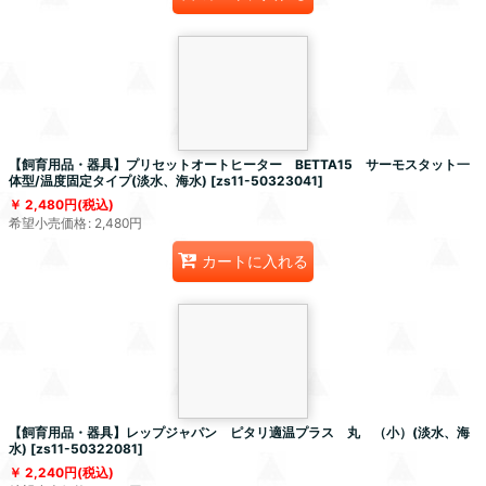
【飼育用品・器具】プリセットオートヒーター BETTA15 サーモスタット一
体型/温度固定タイプ(淡水、海水)
[
zs11-50323041
]
2,480
円
(税込)
希望小売価格
:
2,480
円
カートに入れる
【飼育用品・器具】レップジャパン ピタリ適温プラス 丸 （小）(淡水、海
水)
[
zs11-50322081
]
2,240
円
(税込)