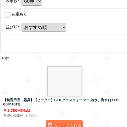
表示数
:
在庫あり
並び順
:
48
件
【飼育用品・器具】【ヒーター】GEX グラスウォーマー(淡水、海水)
[
zs11-
60411011
]
2,780
円
(税込)
希望小売価格
:
2,780
円
カートに入れる