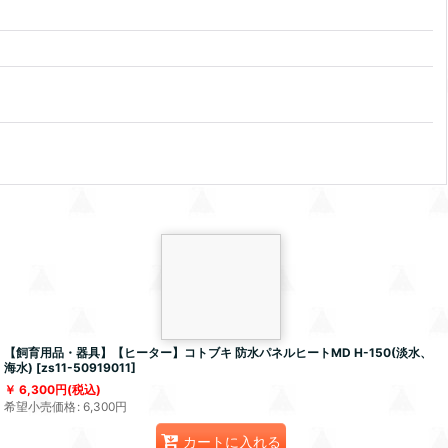
【飼育用品・器具】【ヒーター】コトブキ 防水パネルヒートMD H-150(淡水、
海水)
[
zs11-50919011
]
6,300
円
(税込)
希望小売価格
:
6,300
円
カートに入れる