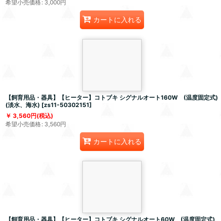
希望小売価格
:
3,000
円
カートに入れる
【飼育用品・器具】【ヒーター】コトブキ シグナルオート160W (温度固定式)
(淡水、海水)
[
zs11-50302151
]
3,560
円
(税込)
希望小売価格
:
3,560
円
カートに入れる
【飼育用品・器具】【ヒーター】コトブキ シグナルオート60W (温度固定式)