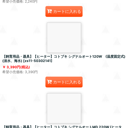
希望小売価格
:
2,240
円
カートに入れる
【飼育用品・器具】【ヒーター】コトブキ シグナルオート120W (温度固定式)
(淡水、海水)
[
zs11-50302141
]
3,390
円
(税込)
希望小売価格
:
3,390
円
カートに入れる
【飼育用品・器具】【ヒーター】コトブキ シグナルオートMD 220W (ヒータ