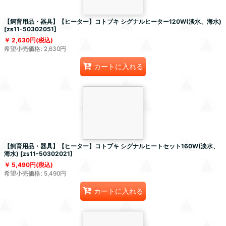
【飼育用品・器具】【ヒーター】コトブキ シグナルヒーター120W(淡水、海水)
[
zs11-50302051
]
2,630
円
(税込)
希望小売価格
:
2,630
円
カートに入れる
【飼育用品・器具】【ヒーター】コトブキ シグナルヒートセット160W(淡水、
海水)
[
zs11-50302021
]
5,490
円
(税込)
希望小売価格
:
5,490
円
カートに入れる