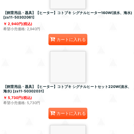
【飼育用品・器具】【ヒーター】コトブキ シグナルヒーター160W(淡水、海水)
[
zs11-50302061
]
2,940
円
(税込)
希望小売価格
:
2,940
円
カートに入れる
【飼育用品・器具】【ヒーター】コトブキ シグナルヒートセット220W(淡水、
海水)
[
zs11-50302031
]
5,730
円
(税込)
希望小売価格
:
5,730
円
カートに入れる