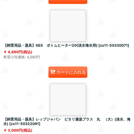
【飼育用品・器具】GEX ボトムヒーター20(淡水海水用)
[
zs11-50330071
]
4,680
円
(税込)
希望小売価格
:
4,680
円
カートに入れる
【飼育用品・器具】レップジャパン ピタリ適温プラス 丸 （大）(淡水、海
水)
[
zs11-50322091
]
3,000
円
(税込)