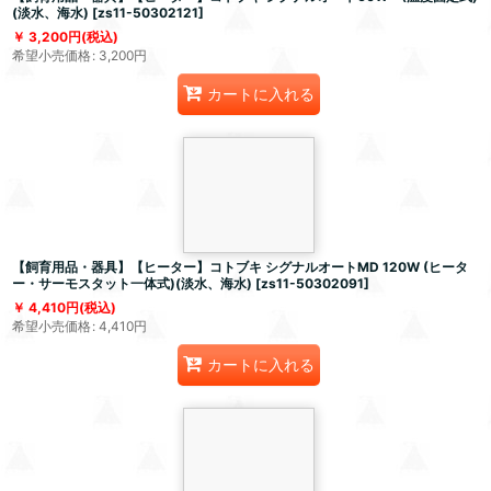
(淡水、海水)
[
zs11-50302121
]
3,200
円
(税込)
希望小売価格
:
3,200
円
カートに入れる
【飼育用品・器具】【ヒーター】コトブキ シグナルオートMD 120W (ヒータ
ー・サーモスタット一体式)(淡水、海水)
[
zs11-50302091
]
4,410
円
(税込)
希望小売価格
:
4,410
円
カートに入れる