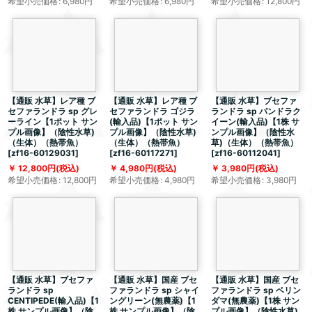
希望小売価格
:
6,980
円
希望小売価格
:
6,980
円
希望小売価格
:
12,800
円
【通販 水草】レア種 ブ
【通販 水草】レア種 ブ
【通販 水草】ブセファ
セファランドラ sp グレ
セファランドラ ゴジラ
ランドラ sp パンドラク
ーライン【1ポット サン
(輸入品)【1ポット サン
イーン(輸入品)【1株 サ
プル画像】（陰性水草)
プル画像】（陰性水草)
ンプル画像】（陰性水
（生体）（熱帯魚）
（生体）（熱帯魚）
草)（生体）（熱帯魚）
[
zf16-60129031
]
[
zf16-60117271
]
[
zf16-60112041
]
12,800
円
(税込)
4,980
円
(税込)
3,980
円
(税込)
希望小売価格
:
12,800
円
希望小売価格
:
4,980
円
希望小売価格
:
3,980
円
【通販 水草】ブセファ
【通販 水草】国産 ブセ
【通販 水草】国産 ブセ
ランドラ sp
ファランドラ sp シャイ
ファランドラ sp ベリン
CENTIPEDE(輸入品)【1
ングリーン(無農薬)【1
ダマ(無農薬)【1株 サン
株 サンプル画像】（陰
株 サンプル画像】（陰
プル画像】（陰性水草)