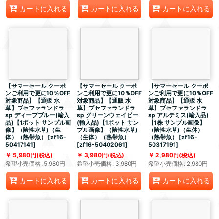
カートに入れる
カートに入れる
カートに入れる
【サマーセール クーポ
【サマーセール クーポ
【サマーセール クーポ
ンご利用で更に10％OFF
ンご利用で更に10％OFF
ンご利用で更に10％OFF
対象商品】【通販 水
対象商品】【通販 水
対象商品】【通販 水
草】ブセファランドラ
草】ブセファランドラ
草】ブセファランドラ
sp ディープブルー(輸入
sp グリーンウェイビー
sp アルテミス(輸入品)
品)【1ポット サンプル画
(輸入品)【1ポット サン
【1株 サンプル画像】
像】（陰性水草)（生
プル画像】（陰性水草)
（陰性水草)（生体）
体）（熱帯魚）
[
zf16-
（生体）（熱帯魚）
（熱帯魚）
[
zf16-
50417141
]
[
zf16-50402061
]
50317191
]
5,980
円
(税込)
3,980
円
(税込)
2,980
円
(税込)
希望小売価格
:
5,980
円
希望小売価格
:
3,980
円
希望小売価格
:
2,980
円
カートに入れる
カートに入れる
カートに入れる