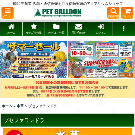
1994年創業 店舗・通信販売を行う信頼実績のアクアリウムショップ
メニュー
商品検索
カート
ホーム
カテゴリ特集
カテゴリ一覧
問い合わせ
ログイン
ホーム
>
水草
>
ブセファランドラ
ブセファランドラ