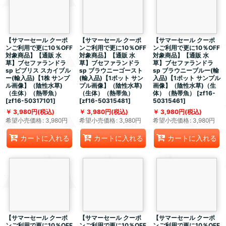
【サマーセール クーポ
【サマーセール クーポ
【サマーセール クーポ
ンご利用で更に10％OFF
ンご利用で更に10％OFF
ンご利用で更に10％OFF
対象商品】【通販 水
対象商品】【通販 水
対象商品】【通販 水
草】ブセファランドラ
草】ブセファランドラ
草】ブセファランドラ
sp ビブリス スカイブル
sp ブラウニーゴースト
sp ブラウニーブルー(輸
ー(輸入品)【1株 サンプ
(輸入品)【1ポット サン
入品)【1ポット サンプル
ル画像】（陰性水草)
プル画像】（陰性水草)
画像】（陰性水草)（生
（生体）（熱帯魚）
（生体）（熱帯魚）
体）（熱帯魚）
[
zf16-
[
zf16-50317101
]
[
zf16-50315481
]
50315461
]
3,980
円
(税込)
3,980
円
(税込)
3,980
円
(税込)
希望小売価格
:
3,980
円
希望小売価格
:
3,980
円
希望小売価格
:
3,980
円
カートに入れる
カートに入れる
カートに入れる
【サマーセール クーポ
【サマーセール クーポ
【サマーセール クーポ
ンご利用で更に10％OFF
ンご利用で更に10％OFF
ンご利用で更に10％OFF