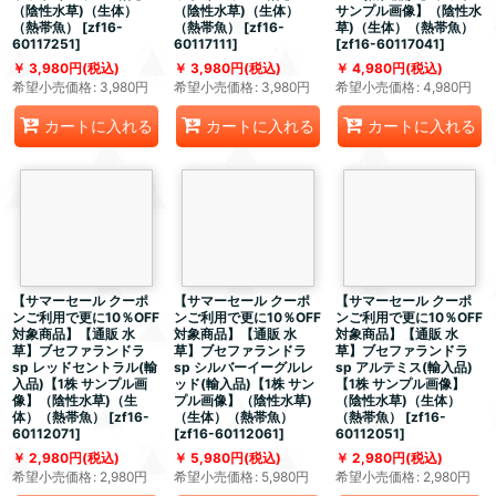
（陰性水草)（生体）
（陰性水草)（生体）
サンプル画像】（陰性水
（熱帯魚）
[
zf16-
（熱帯魚）
[
zf16-
草)（生体）（熱帯魚）
60117251
]
60117111
]
[
zf16-60117041
]
3,980
円
(税込)
3,980
円
(税込)
4,980
円
(税込)
希望小売価格
:
3,980
円
希望小売価格
:
3,980
円
希望小売価格
:
4,980
円
カートに入れる
カートに入れる
カートに入れる
【サマーセール クーポ
【サマーセール クーポ
【サマーセール クーポ
ンご利用で更に10％OFF
ンご利用で更に10％OFF
ンご利用で更に10％OFF
対象商品】【通販 水
対象商品】【通販 水
対象商品】【通販 水
草】ブセファランドラ
草】ブセファランドラ
草】ブセファランドラ
sp レッドセントラル(輸
sp シルバーイーグルレ
sp アルテミス(輸入品)
入品)【1株 サンプル画
ッド(輸入品)【1株 サン
【1株 サンプル画像】
像】（陰性水草)（生
プル画像】（陰性水草)
（陰性水草)（生体）
体）（熱帯魚）
[
zf16-
（生体）（熱帯魚）
（熱帯魚）
[
zf16-
60112071
]
[
zf16-60112061
]
60112051
]
2,980
円
(税込)
5,980
円
(税込)
2,980
円
(税込)
希望小売価格
:
2,980
円
希望小売価格
:
5,980
円
希望小売価格
:
2,980
円