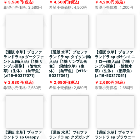
3,580
円
(税込)
4,500
円
(税込)
4,200
円
(税込)
希望小売価格
:
3,580
円
希望小売価格
:
4,500
円
希望小売価格
:
4,200
円
【通販 水草】ブセファ
【通販 水草】ブセファ
【通販 水草】ブセファ
ランドラ sp ダークファ
ランドラ sp タイタン(輸
ランドラ sp ボヤンミニ
ントム(輸入品)【1株 サ
入品)【1株 サンプル画
ナロー(輸入品)【1株 サ
ンプル画像】（陰性水
像】（陰性水草)（生
ンプル画像】（陰性水
草)（生体）（熱帯魚）
体）（熱帯魚）
[
zf16-
草)（生体）（熱帯魚）
[
zf16-50317071
]
50317061
]
[
zf16-50317051
]
2,680
円
(税込)
2,680
円
(税込)
2,680
円
(税込)
希望小売価格
:
2,680
円
希望小売価格
:
2,680
円
希望小売価格
:
2,680
円
【通販 水草】ブセファ
【通販 水草】ブセファ
【通販 水草】ブセファ
ランドラ sp Grappy
ランドラ sp クダガング
ランドラ sp ブラウニー