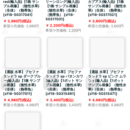
red(輸入品)【1株 サン
リーンロング(輸入品)
カプアス(輸入品)【1株
プル画像】（陰性水草)
【1株 サンプル画像】
サンプル画像】（陰性水
（生体）（熱帯魚）
（陰性水草)（生体）
草)（生体）（熱帯魚）
[
zf16-50317041
]
（熱帯魚）
[
zf16-
[
zf16-50317021
]
50317031
]
3,980
円
(税込)
3,600
円
(税込)
2,200
円
(税込)
希望小売価格
:
3,980
円
希望小売価格
:
3,600
円
希望小売価格
:
2,200
円
【通販 水草】ブセファ
【通販 水草】ブセファ
【通販 水草】ブセファ
ランドラ sp ダークブル
ランドラ sp バタンカワ
ランドラ sp ピンク ムラ
ー(輸入品)【1株 サンプ
(輸入品)【1ポット サン
ウィ(輸入品)【1ポット
ル画像】（陰性水草)
プル画像】（陰性水草)
サンプル画像】（陰性水
（生体）（熱帯魚）
（生体）（熱帯魚）
草)（生体）（熱帯魚）
[
zf16-50317011
]
[
zf16-50315491
]
[
zf16-50315471
]
4,980
円
(税込)
3,400
円
(税込)
4,980
円
(税込)
希望小売価格
:
4,980
円
希望小売価格
:
3,400
円
希望小売価格
:
4,980
円