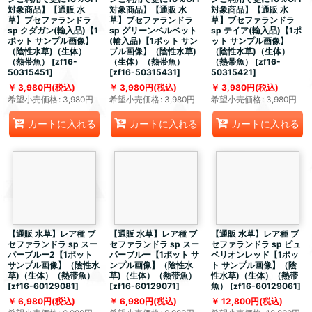
対象商品】【通販 水
対象商品】【通販 水
対象商品】【通販 水
草】ブセファランドラ
草】ブセファランドラ
草】ブセファランドラ
sp クダガン(輸入品)【1
sp グリーンベルベット
sp テイア(輸入品)【1ポ
ポット サンプル画像】
(輸入品)【1ポット サン
ット サンプル画像】
（陰性水草)（生体）
プル画像】（陰性水草)
（陰性水草)（生体）
（熱帯魚）
[
zf16-
（生体）（熱帯魚）
（熱帯魚）
[
zf16-
50315451
]
[
zf16-50315431
]
50315421
]
3,980
円
(税込)
3,980
円
(税込)
3,980
円
(税込)
希望小売価格
:
3,980
円
希望小売価格
:
3,980
円
希望小売価格
:
3,980
円
カートに入れる
カートに入れる
カートに入れる
【通販 水草】レア種 ブ
【通販 水草】レア種 ブ
【通販 水草】レア種 ブ
セファランドラ sp スー
セファランドラ sp スー
セファランドラ sp ピュ
パーブルー2【1ポット
パーブルー【1ポット サ
ペリオンレッド【1ポッ
サンプル画像】（陰性水
ンプル画像】（陰性水
ト サンプル画像】（陰
草)（生体）（熱帯魚）
草)（生体）（熱帯魚）
性水草)（生体）（熱帯
[
zf16-60129081
]
[
zf16-60129071
]
魚）
[
zf16-60129061
]
6,980
円
(税込)
6,980
円
(税込)
12,800
円
(税込)