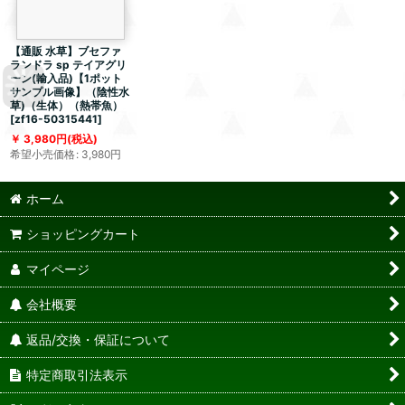
【通販 水草】ブセファ
ランドラ sp テイアグリ
ーン(輸入品)【1ポット
サンプル画像】（陰性水
草)（生体）（熱帯魚）
[
zf16-50315441
]
3,980
円
(税込)
希望小売価格
:
3,980
円
ホーム
ショッピングカート
マイページ
会社概要
返品/交換・保証について
特定商取引法表示