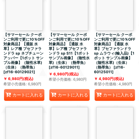
【サマーセール クーポ
【サマーセール クーポ
【サマーセール クーポ
ンご利用で更に10％OFF
ンご利用で更に10％OFF
ンご利用で更に10％OFF
対象商品】【通販 水
対象商品】【通販 水
対象商品】【通販 水
草】レア種 ブセファラ
草】レア種 ブセファラ
草】ブセファランドラ
ンドラ sp ネプチューン
ンドラ sp S11【1ポット
sp ムラウィ(輸入品)【1
アッパー【1ポット サン
サンプル画像】（陰性水
ポット サンプル画像】
プル画像】（陰性水草)
草)（生体）（熱帯魚）
（陰性水草)（生体）
（生体）（熱帯魚）
[
zf16-60129011
]
（熱帯魚）
[
zf16-
[
zf16-60129021
]
60125011
]
6,980
円
(税込)
6,980
円
(税込)
4,980
円
(税込)
希望小売価格
:
6,980
円
希望小売価格
:
6,980
円
希望小売価格
:
4,980
円
カートに入れる
カートに入れる
カートに入れる