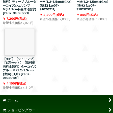
無料】ディープブルータ
ーM(1.2-1.5cm)(生体)
ーM(1.2-1.5cm)(生体)
ーコイズシュリンプ
(淡水)
[
ze07-
(淡水)
[
ze07-
M(±1.2cm)(生体)(淡水)
91020211
]
91020201
]
[
ze07-91020221
]
2,200
円
(税込)
850
円
(税込)
7,200
円
(税込)
希望小売価格
:
2,800
円
希望小売価格
:
1,000
円
希望小売価格
:
7,920
円
【エビ】【シュリンプ】
【5匹セット】【送料梱
包料金無料】ターコイズ
ブルー M (1.2-1.5cm)
(生体)(淡水)
[
ze07-
91020191
]
4,100
円
(税込)
希望小売価格
:
4,510
円
ホーム
ショッピングカート