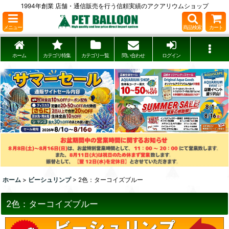
1994年創業 店舗・通信販売を行う信頼実績のアクアリウムショップ
メニュー
商品検索
カート
ホーム
カテゴリ特集
カテゴリ一覧
問い合わせ
ログイン
ホーム
>
ビーシュリンプ
>
2色：ターコイズブルー
2色：ターコイズブルー